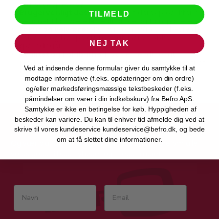
massageoplevelse.
Brugervenligt design:
Mange af deres produkter er
TILMELD
designet til at være lette at bruge og transportere.
Fokus på velvære:
SKG har som mål at forbedre dit
velvære og hjælpe dig med at lindre fysiske
NEJ TAK
spændinger.
Kvalitet og holdbarhed:
SKG er kendt for at
producere produkter af høj kvalitet, der er bygget til at
Ved at indsende denne formular giver du samtykke til at
holde.
modtage informative (f.eks. opdateringer om din ordre)
og/eller markedsføringsmæssige tekstbeskeder (f.eks.
påmindelser om varer i din indkøbskurv) fra Befro ApS.
Samtykke er ikke en betingelse for køb. Hyppigheden af
beskeder kan variere. Du kan til enhver tid afmelde dig ved at
Tilmeld dig vores nyhedsbrev
skrive til vores kundeservice kundeservice@befro.dk, og bede
om at få slettet dine informationer.
Og vær blandt de første til at få rabatter, høre om alle
vores gode tilbud, nyheder og meget mere!