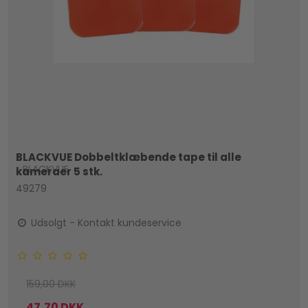
BLACKVUE Dobbeltklæbende tape til alle
BLACKVUE
kameraer 5 stk.
49279
Udsolgt - Kontakt kundeservice
159,00 DKK
47,70 DKK