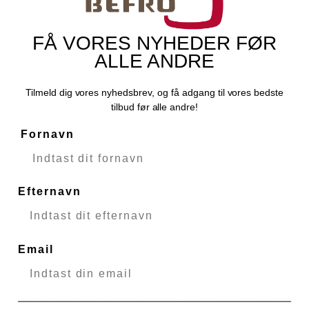
FÅ VORES NYHEDER FØR
ALLE ANDRE
BlackVue DR650GW-2CH
BLACKVUE
51448
Tilmeld dig vores nyhedsbrev, og få adgang til vores bedste
tilbud før alle andre!
3-5 hverdage (Fjernlager)
Fornavn
2.299,00 DKK
Efternavn
1.599,00 DKK
VIS PRODUKT
Email
Hvorfor vælge en SKG massager?
Innovativ teknologi:
SKG integrerer ofte de nyeste
teknologier for at give dig en effektiv og behagelig