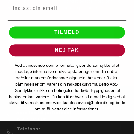
Og vær blandt de første til at få rabatter, høre om alle
vores gode tilbud, nyheder og meget mere!
TILMELD
NEJ TAK
GODKEND
Ved at indsende denne formular giver du samtykke til at
modtage informative (f.eks. opdateringer om din ordre)
og/eller markedsføringsmæssige tekstbeskeder (f.eks.
påmindelser om varer i din indkøbskurv) fra Befro ApS.
Samtykke er ikke en betingelse for køb. Hyppigheden af
Kontakt os
beskeder kan variere. Du kan til enhver tid afmelde dig ved at
skrive til vores kundeservice kundeservice@befro.dk, og bede
Gunnar Clausens Vej 58 - Kun til afhentning af
om at få slettet dine informationer.
varer bestilt på forhånd.
8260 Viby J, DK
Telefonnr.