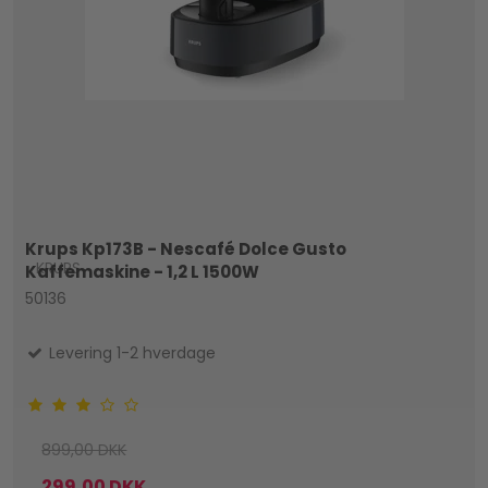
Krups Kp173B - Nescafé Dolce Gusto
KRUPS
Kaffemaskine - 1,2 L 1500W
50136
Levering 1-2 hverdage
899,00 DKK
299,00 DKK