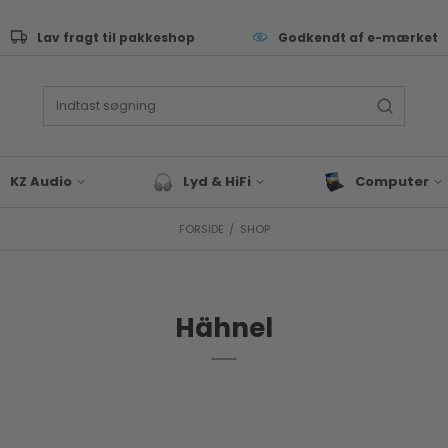
Lav fragt til pakkeshop
Godkendt af e-mærket
KZ Audio
Lyd & HiFi
Computer
FORSIDE
/
SHOP
ive Performance
Lyd & Hifi tilbehør
Tastatur
as
Bluetooth Højtaler
Computer Sleev
Tasker
eyboard & synth
Hovedtelefoner
Computer Tilbeh
Hähnel
rommer
Docks & Adapte
J & EDM
Gaming
x & studie
Bærbar
LLROUND & VALUE
Blæk & Toner
 Audio tilbehør