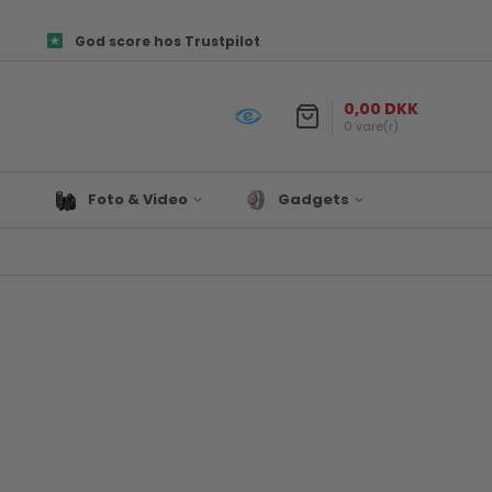
God score hos Trustpilot
0,00 DKK
0 vare(r)
Foto & Video
Gadgets
Objektiver
Prepper udstyr
es og
Canon Kamera Tilbehør
Lys & Projekter
Fototasker
Biltilbehør
ør
Foto Papir
Satechi
re
Hukommelseskort
Til Hjemmet
Kamera tilbehør
Drone
Kamerastativ
Denver
Mikrofon