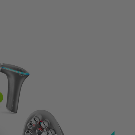
Kamera flash
Polaroid Kamera