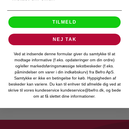
TILMELD
NEJ TAK
Ved at indsende denne formular giver du samtykke til at
modtage informative (f.eks. opdateringer om din ordre)
og/eller markedsføringsmæssige tekstbeskeder (f.eks.
påmindelser om varer i din indkøbskurv) fra Befro ApS.
Samtykke er ikke en betingelse for køb. Hyppigheden af
beskeder kan variere. Du kan til enhver tid afmelde dig ved at
 teknologier for at give dig en effektiv og behagelig massageop
skrive til vores kundeservice kundeservice@befro.dk, og bede
 designet til at være lette at bruge og transportere.
t velvære og hjælpe dig med at lindre fysiske spændinger.
om at få slettet dine informationer.
ere produkter af høj kvalitet, der er bygget til at holde.