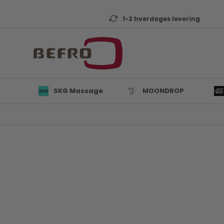
1-2 hverdages levering
SKG Massage
MOONDROP
L
B
K
T
D
Mi
A
KZ