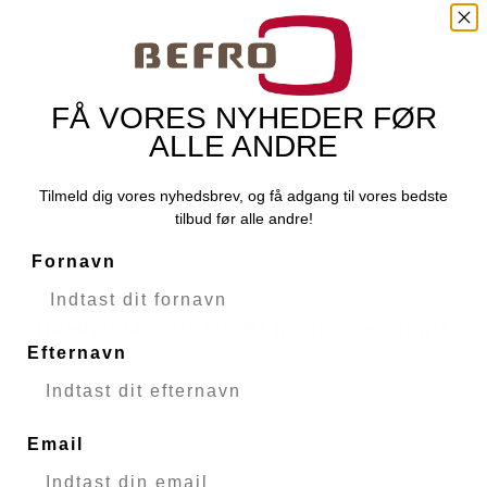
FÅ VORES NYHEDER FØR
ALLE ANDRE
Tilmeld dig vores nyhedsbrev, og få adgang til vores bedste
tilbud før alle andre!
ler bare nyde en afslappende massage derhjemme? Så er du komm
Fornavn
ter fra
SKG
.
HÄHNEL Modus 600RT MK II Speedlight
Hähnel
Efternavn
Canon
51079
Email
3-5 hverdage (Fjernlager)