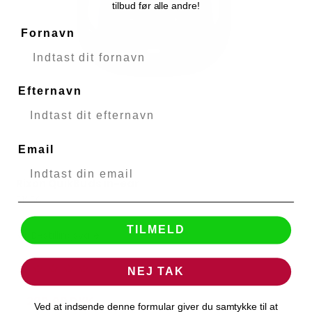
tilbud før alle andre!
Fornavn
Efternavn
Email
Rixon QuikBuds in-ear
Rixon
51256
TILMELD
Bestillingsvare
NEJ TAK
299,00 DKK
Ved at indsende denne formular giver du samtykke til at