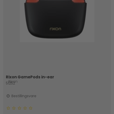
Rixon GamePods in-ear
Rixon
51252
Bestillingsvare