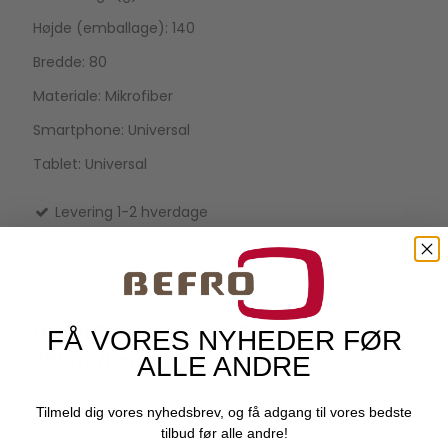
Højde (emballage): 140
Bredde: 80
Materiale: Mikrofiber
Smartphone: Universal
Tablet: Universal
Levering 1-2 hverdage
North Rengøringskit TV Væske
FÅ VORES NYHEDER FØR
NORTH
250ml/Rengøringsklud
ALLE ANDRE
49112
Tilmeld dig vores nyhedsbrev, og få adgang til vores bedste
tilbud før alle andre!
Udsolgt - Kontakt kundeservice