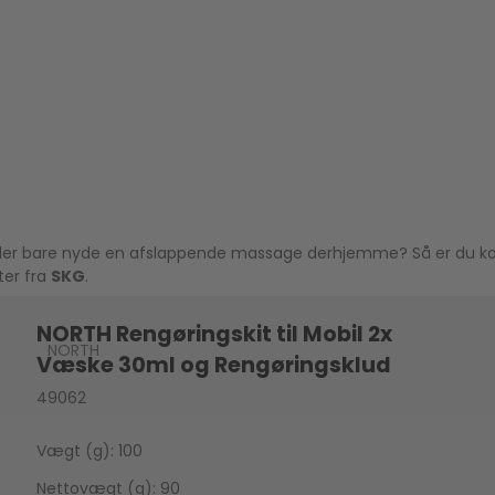
ler bare nyde en afslappende massage derhjemme? Så er du komm
ter fra
SKG
.
NORTH Rengøringskit til Mobil 2x
NORTH
Væske 30ml og Rengøringsklud
49062
Vægt (g): 100
Nettovægt (g): 90