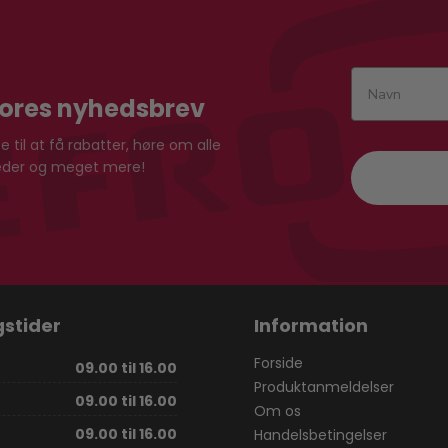
vores nyhedsbrev
 til at få rabatter, høre om alle
heder og meget mere!
stider
Information
Forside
09.00 til 16.00
Produktanmeldelser
09.00 til 16.00
Om os
09.00 til 16.00
Handelsbetingelser