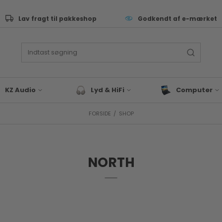
Lav fragt til pakkeshop
Godkendt af e-mærket
KZ Audio
Lyd & HiFi
Computer
FORSIDE
/
SHOP
ive Performance
Lyd & Hifi tilbehør
Tastatur
as
Bluetooth Højtaler
Computer Sleev
Tasker
eyboard & synth
Hovedtelefoner
Computer Tilbeh
NORTH
rommer
Docks & Adapte
J & EDM
Gaming
x & studie
Bærbar
LLROUND & VALUE
Blæk & Toner
 Audio tilbehør