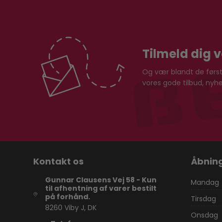
Tilmeld dig 
Og vær blandt de første
vores gode tilbud, ny
Kontakt os
Åbning
Gunnar Clausens Vej 58 - Kun
Mandag
til afhentning af varer bestilt
på forhånd.
Tirsdag
8260 Viby J, DK
Onsdag