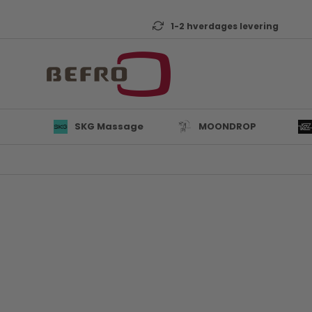
1-2 hverdages levering
SKG Massage
MOONDROP
L
B
K
T
D
Mi
A
KZ