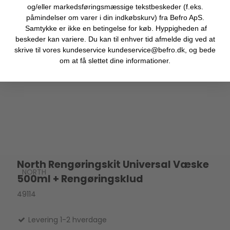
og/eller markedsføringsmæssige tekstbeskeder (f.eks.
påmindelser om varer i din indkøbskurv) fra Befro ApS.
Samtykke er ikke en betingelse for køb. Hyppigheden af
beskeder kan variere. Du kan til enhver tid afmelde dig ved at
skrive til vores kundeservice kundeservice@befro.dk, og bede
om at få slettet dine informationer.
North Rengøringskit Universal Væske
NORTH
500ml + Rengøringsklud
49114
Levering 1-2 hverdage