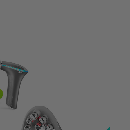
Kamera flash
Polaroid Kamera