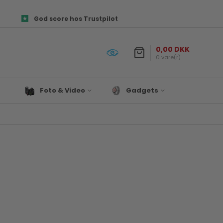
God score hos Trustpilot
0,00 DKK
0 vare(r)
Foto & Video
Gadgets
Objektiver
Prepper udstyr
es og
Canon Kamera Tilbehør
Lys & Projekter
Fototasker
Biltilbehør
ør
Foto Papir
Satechi
re
Hukommelseskort
Til Hjemmet
Kamera tilbehør
Drone
Kamerastativ
Denver
Mikrofon