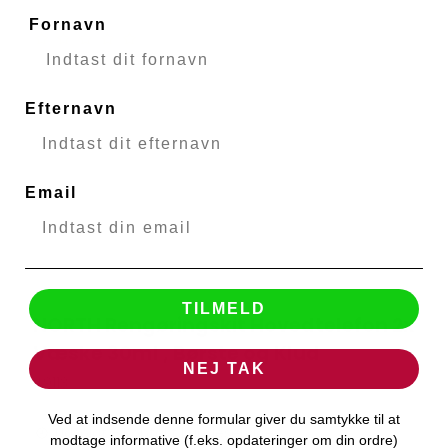
Fornavn
Efternavn
Email
TILMELD
NORTH Rengøringskit Hovedtelefon 2x
NORTH
Væske 30ml , Børste og Klud
NEJ TAK
49113
Ved at indsende denne formular giver du samtykke til at
Udsolgt - Kontakt kundeservice
modtage informative (f.eks. opdateringer om din ordre)