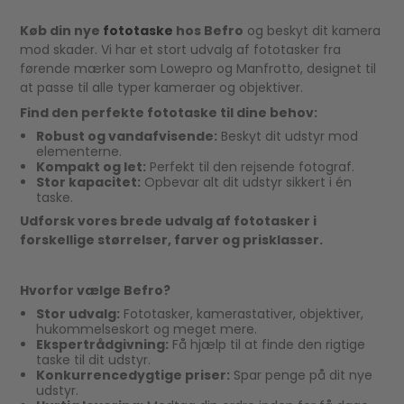
Køb din nye
fototaske
hos Befro
og beskyt dit kamera
mod skader. Vi har et stort udvalg af fototasker fra
førende mærker som Lowepro og Manfrotto, designet til
at passe til alle typer kameraer og objektiver.
Find den perfekte fototaske til dine behov:
Robust og vandafvisende:
Beskyt dit udstyr mod
elementerne.
Kompakt og let:
Perfekt til den rejsende fotograf.
Stor kapacitet:
Opbevar alt dit udstyr sikkert i én
taske.
Udforsk vores brede udvalg af fototasker i
forskellige størrelser, farver og prisklasser.
Hvorfor vælge Befro?
Stor udvalg:
Fototasker, kamerastativer, objektiver,
hukommelseskort og meget mere.
Ekspertrådgivning:
Få hjælp til at finde den rigtige
taske til dit udstyr.
Konkurrencedygtige priser:
Spar penge på dit nye
udstyr.