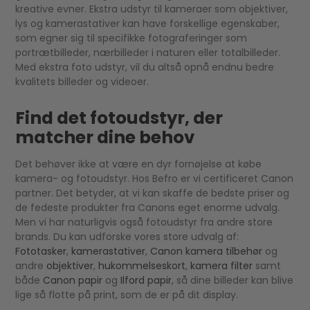
kreative evner. Ekstra udstyr til kameraer som objektiver,
lys og kamerastativer kan have forskellige egenskaber,
som egner sig til specifikke fotograferinger som
portrætbilleder, nærbilleder i naturen eller totalbilleder.
Med ekstra foto udstyr, vil du altså opnå endnu bedre
kvalitets billeder og videoer.
Find det fotoudstyr, der
matcher dine behov
Det behøver ikke at være en dyr fornøjelse at købe
kamera- og fotoudstyr. Hos Befro er vi certificeret Canon
partner. Det betyder, at vi kan skaffe de bedste priser og
de fedeste produkter fra Canons eget enorme udvalg.
Men vi har naturligvis også fotoudstyr fra andre store
brands. Du kan udforske vores store udvalg af:
Fototasker
,
kamerastativer
,
Canon kamera tilbehør
og
andre
objektiver
,
hukommelseskort
,
kamera filter
samt
både
Canon papir
og
Ilford papir
, så dine billeder kan blive
lige så flotte på print, som de er på dit display.