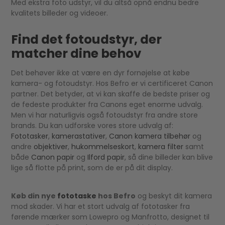
Med ekstra foto udstyr, vil du altså opnå endnu bedre
kvalitets billeder og videoer.
Find det fotoudstyr, der
matcher dine behov
Det behøver ikke at være en dyr fornøjelse at købe
kamera- og fotoudstyr. Hos Befro er vi certificeret Canon
partner. Det betyder, at vi kan skaffe de bedste priser og
de fedeste produkter fra Canons eget enorme udvalg.
Men vi har naturligvis også fotoudstyr fra andre store
brands. Du kan udforske vores store udvalg af:
Fototasker
,
kamerastativer
,
Canon kamera tilbehør
og
andre
objektiver
,
hukommelseskort
,
kamera filter
samt
både
Canon papir
og
Ilford papir
, så dine billeder kan blive
lige så flotte på print, som de er på dit display.
Køb din nye
fototaske
hos Befro
og beskyt dit kamera
mod skader. Vi har et stort udvalg af fototasker fra
førende mærker som Lowepro og Manfrotto, designet til