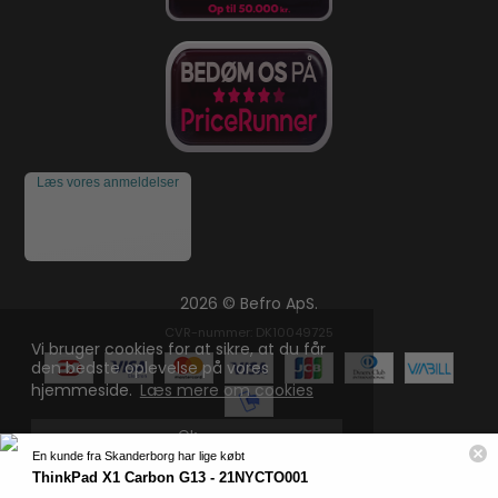
Læs vores anmeldelser
2026 © Befro ApS.
CVR-nummer: DK10049725
Vi bruger cookies for at sikre, at du får
den bedste oplevelse på vores
hjemmeside.
Læs mere om cookies
Ok
En kunde fra Skanderborg har lige købt
ThinkPad X1 Carbon G13 - 21NYCTO001