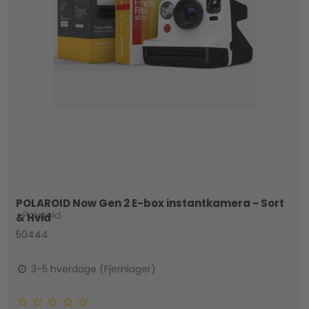
POLAROID Now Gen 2 E-box instantkamera - Sort
Polaroid
& Hvid
50444
3-5 hverdage (Fjernlager)