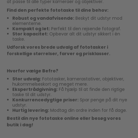
at passe til alle typer kameraer og objektiver.
Find den perfekte fototaske til dine behov:
Robust og vandafvisende:
Beskyt dit udstyr mod
elementerne.
Kompakt og let:
Perfekt til den rejsende fotograf.
Stor kapacitet:
Opbevar alt dit udstyr sikkert i én
taske.
Udforsk vores brede udvalg af fototasker i
forskellige størrelser, farver og prisklasser.
Hvorfor vælge Befro?
Stor udvalg:
Fototasker, kamerastativer, objektiver,
hukommelseskort og meget mere.
Ekspertrådgivning:
Få hjælp til at finde den rigtige
taske til dit udstyr.
Konkurrencedygtige priser:
Spar penge på dit nye
udstyr.
Hurtig levering:
Modtag din ordre inden for få dage.
Bestil din nye fototaske online eller besøg vores
butik i dag!