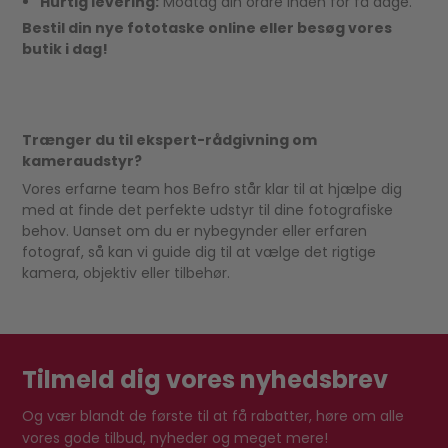
Hurtig levering:
Modtag din ordre inden for få dage.
Bestil din nye fototaske online eller besøg vores
butik i dag!
Trænger du til ekspert-rådgivning om
kameraudstyr?
Vores erfarne team hos Befro står klar til at hjælpe dig
med at finde det perfekte udstyr til dine fotografiske
behov. Uanset om du er nybegynder eller erfaren
fotograf, så kan vi guide dig til at vælge det rigtige
kamera, objektiv eller tilbehør.
Tilmeld dig vores nyhedsbrev
Og vær blandt de første til at få rabatter, høre om alle
vores gode tilbud, nyheder og meget mere!