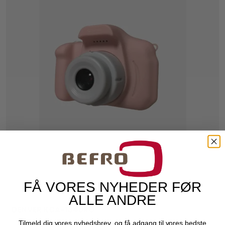
FÅ VORES NYHEDER FØR
ALLE ANDRE
DENVER KCA-1340RO
Denver Electronics
50735
Tilmeld dig vores nyhedsbrev, og få adgang til vores bedste