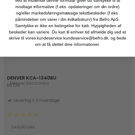
Ved at indsende denne formular giver du samtykke til at
modtage informative (f.eks. opdateringer om din ordre)
og/eller markedsføringsmæssige tekstbeskeder (f.eks.
påmindelser om varer i din indkøbskurv) fra Befro ApS.
Samtykke er ikke en betingelse for køb. Hyppigheden af
beskeder kan variere. Du kan til enhver tid afmelde dig ved at
skrive til vores kundeservice kundeservice@befro.dk, og bede
om at få slettet dine informationer.
DENVER KCA-1340BU
Denver Electronics
50736
Levering 1-2 hverdage
249,00 DKK