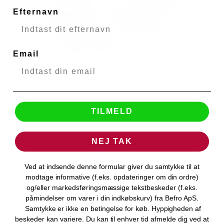
Efternavn
Email
TILMELD
NEJ TAK
KZ ZVX uden mikrofon - Sort
KZ Audio
Ved at indsende denne formular giver du samtykke til at
51125
modtage informative (f.eks. opdateringer om din ordre)
og/eller markedsføringsmæssige tekstbeskeder (f.eks.
Levering 1-2 hverdage
påmindelser om varer i din indkøbskurv) fra Befro ApS.
Samtykke er ikke en betingelse for køb. Hyppigheden af
beskeder kan variere. Du kan til enhver tid afmelde dig ved at