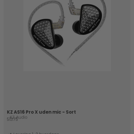
KZ AS16 Pro X uden mic - Sort
KZ Audio
51375