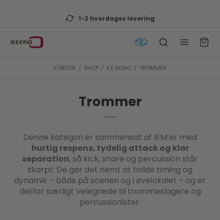
1-2 hverdages levering
FORSIDE
/
SHOP
/
KZ AUDIO
/
TROMMER
Trommer
Denne kategori er sammensat af IEM’er med
hurtig respons, tydelig attack og klar
separation
, så kick, snare og percussion står
skarpt. De gør det nemt at holde timing og
dynamik – både på scenen og i øvelokalet – og er
derfor særligt velegnede til trommeslagere og
percussionister.