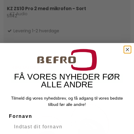
KZ ZS10 Pro 2 med mikrofon - Sort
KZ Audio
51142
Levering 1-2 hverdage
700,00 DKK
490,00 DKK
FÅ VORES NYHEDER FØR
VIS PRODUKT
ALLE ANDRE
Tilmeld dig vores nyhedsbrev, og få adgang til vores bedste
tilbud før alle andre!
Fornavn