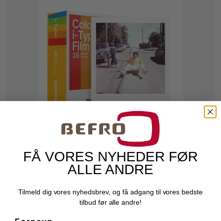
FÅ VORES NYHEDER FØR
ALLE ANDRE
Tilmeld dig vores nyhedsbrev, og få adgang til vores bedste
POLAROID Farvefilm i-Type Hvid Ramme 2-pak
tilbud før alle andre!
Polaroid
51343