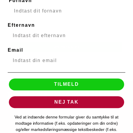
Fornavn
Fjernlager
Efternavn
259,00 DKK
VIS PRODUKT
Email
TILMELD
Tilmeld dig vores nyhedsbrev
NEJ TAK
Og vær blandt de første til at få rabatter, høre om alle
vores gode tilbud, nyheder og meget mere!
Ved at indsende denne formular giver du samtykke til at
modtage informative (f.eks. opdateringer om din ordre)
og/eller markedsføringsmæssige tekstbeskeder (f.eks.