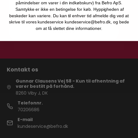
påmindelser om varer i din indkøbskurv) fra Befro ApS.
Samtykke er ikke en betingelse for køb. Hyppigheden af
beskeder kan variere. Du kan til enhver tid afmelde dig ved at
skrive til vores kundeservice kundeservice@befro.dk, og bede
om at få slettet dine informationer.
GODKEND
Kontakt os
Gunnar Clausens Vej 58 - Kun til afhentning af
varer bestilt på forhånd.
8260 Viby J, DK
Telefonnr.
70206686
E-mail
kundeservice@befro.dk