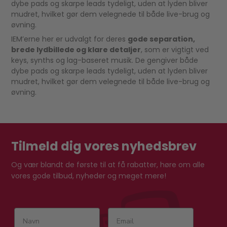
dybe pads og skarpe leads tydeligt, uden at lyden bliver
mudret, hvilket gør dem velegnede til både live-brug og
øvning.
IEM’erne her er udvalgt for deres
gode separation,
brede lydbillede og klare detaljer
, som er vigtigt ved
keys, synths og lag-baseret musik. De gengiver både
dybe pads og skarpe leads tydeligt, uden at lyden bliver
mudret, hvilket gør dem velegnede til både live-brug og
øvning.
Tilmeld dig vores nyhedsbrev
Og vær blandt de første til at få rabatter, høre om alle
vores gode tilbud, nyheder og meget mere!