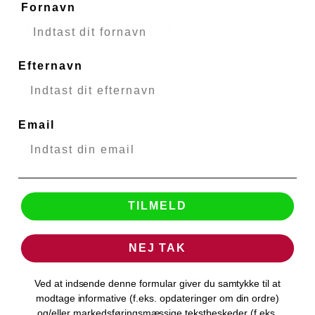
Fornavn
KZ ZSX uden mikrofon - Lilla
KZ Audio
51319
Efternavn
Levering 1-2 hverdage
Email
599,00 DKK
VIS PRODUKT
TILMELD
NEJ TAK
Ved at indsende denne formular giver du samtykke til at
modtage informative (f.eks. opdateringer om din ordre)
og/eller markedsføringsmæssige tekstbeskeder (f.eks.