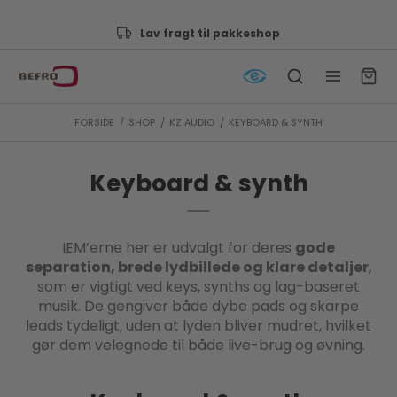
Godkendt af e-mærket
FORSIDE
/
SHOP
/
KZ AUDIO
/
KEYBOARD & SYNTH
Keyboard & synth
IEM’erne her er udvalgt for deres
gode
separation, brede lydbillede og klare detaljer
,
som er vigtigt ved keys, synths og lag-baseret
musik. De gengiver både dybe pads og skarpe
leads tydeligt, uden at lyden bliver mudret, hvilket
gør dem velegnede til både live-brug og øvning.