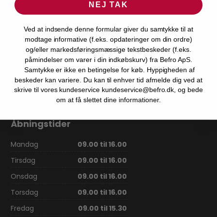
Kontakt os
NEJ TAK
Gunnar Clausens Vej 58 - Kun til afhentning af
varer bestilt på forhånd.
Ved at indsende denne formular giver du samtykke til at
8260 Viby J, DK
modtage informative (f.eks. opdateringer om din ordre)
og/eller markedsføringsmæssige tekstbeskeder (f.eks.
Telefonnr.
påmindelser om varer i din indkøbskurv) fra Befro ApS.
70206686
Samtykke er ikke en betingelse for køb. Hyppigheden af
beskeder kan variere. Du kan til enhver tid afmelde dig ved at
E-mail
skrive til vores kundeservice kundeservice@befro.dk, og bede
kundeservice@befro.dk
om at få slettet dine informationer.
Åbningstider
Mandag
09.00 til 16.00
Tirsdag
09.00 til 16.00
Onsdag
09.00 til 16.00
Torsdag
09.00 til 16.00
Fredag
09.00 til 15.30