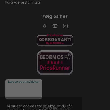
Fortrydelsesformular
Følg os her
Læs vores anmeldelser
Vi bruger cookies for at sikre, at du får
2026 © Befro ApS.