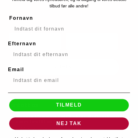
tilbud før alle andre!
Og vær blandt de første til at få rabatter, høre om alle
vores gode tilbud, nyheder og meget mere!
Fornavn
Efternavn
GODKEND
Email
Kontakt os
TILMELD
Gunnar Clausens Vej 58 - Kun til afhentning af
varer bestilt på forhånd.
NEJ TAK
8260 Viby J, DK