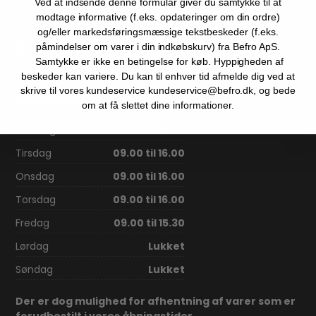
Telefonnr.
Ved at indsende denne formular giver du samtykke til at
70206686
modtage informative (f.eks. opdateringer om din ordre)
og/eller markedsføringsmæssige tekstbeskeder (f.eks.
E-mail
påmindelser om varer i din indkøbskurv) fra Befro ApS.
kundeservice@befro.dk
Samtykke er ikke en betingelse for køb. Hyppigheden af
beskeder kan variere. Du kan til enhver tid afmelde dig ved at
skrive til vores kundeservice kundeservice@befro.dk, og bede
Åbningstider
om at få slettet dine informationer.
Mandag
09.00 til 16.00
Tirsdag
09.00 til 16.00
Onsdag
09.00 til 16.00
Torsdag
09.00 til 16.00
Fredag
09.00 til 15.30
Lørdag
Lukket
Søndag
Lukket
Der er dog mulighed for afhentning af varer som er