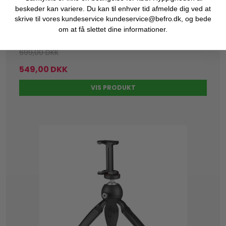
Begrænset lagerantal
beskeder kan variere. Du kan til enhver tid afmelde dig ved at
skrive til vores kundeservice kundeservice@befro.dk, og bede
om at få slettet dine informationer.
699,00 DKK
549,00 DKK
VIS PRODUKT