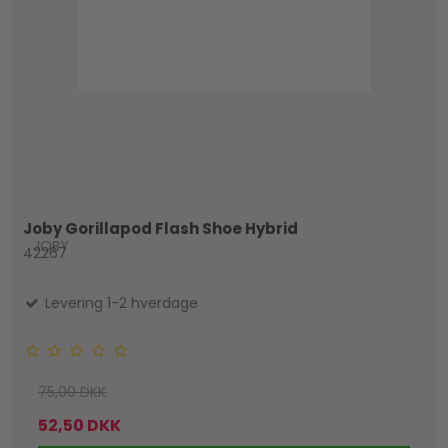
Joby Gorillapod Flash Shoe Hybrid
JOBY
42267
Levering 1-2 hverdage
75,00 DKK
52,50 DKK