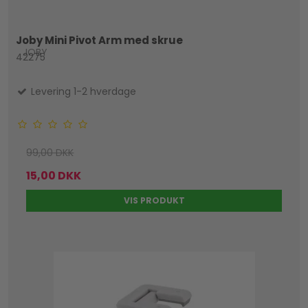
Joby Mini Pivot Arm med skrue
JOBY
42275
Levering 1-2 hverdage
99,00 DKK
15,00 DKK
VIS PRODUKT