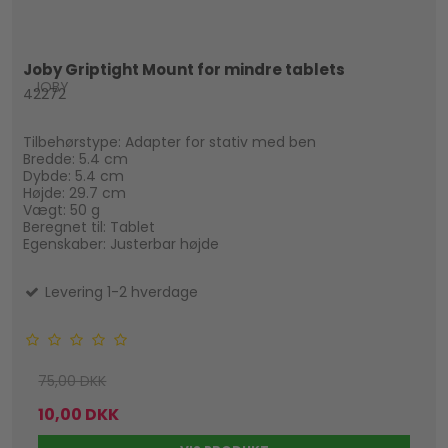
Joby Griptight Mount for mindre tablets
JOBY
42272
Tilbehørstype: Adapter for stativ med ben
Bredde: 5.4 cm
Dybde: 5.4 cm
Højde: 29.7 cm
Vægt: 50 g
Beregnet til: Tablet
Egenskaber: Justerbar højde
Levering 1-2 hverdage
75,00 DKK
10,00 DKK