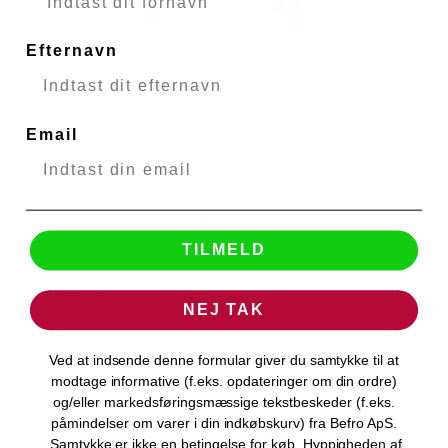
Efternavn
Email
Joby Gorillapod Mobile Rig
JOBY
48163
TILMELD
Specifikationer
NEJ TAK
Quick Release: Ja
Maksimal højde (mm): 330 mm
Materiale: Plastik
Ved at indsende denne formular giver du samtykke til at
Maksimal bærevægt (g): 325 g
Maksimal benhøjde (mm): 330 mm
modtage informative (f.eks. opdateringer om din ordre)
Minimum højde (mm): 330 mm
og/eller markedsføringsmæssige tekstbeskeder (f.eks.
Vægt (g): 362 g
påmindelser om varer i din indkøbskurv) fra Befro ApS.
Samtykke er ikke en betingelse for køb. Hyppigheden af