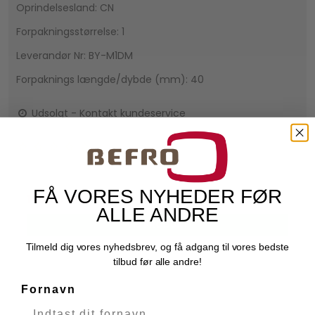
Oprindelsesland: CN
Forpakningsstørrelse: 1
Leverandør Nr: BY-M1DM
Forpaknings længde/dybde (mm): 40
Udsolgt - Kontakt kundeservice
279,00 DKK
FÅ VORES NYHEDER FØR
139,50 DKK
ALLE ANDRE
VIS PRODUKT
Tilmeld dig vores nyhedsbrev, og få adgang til vores bedste
tilbud før alle andre!
Fornavn