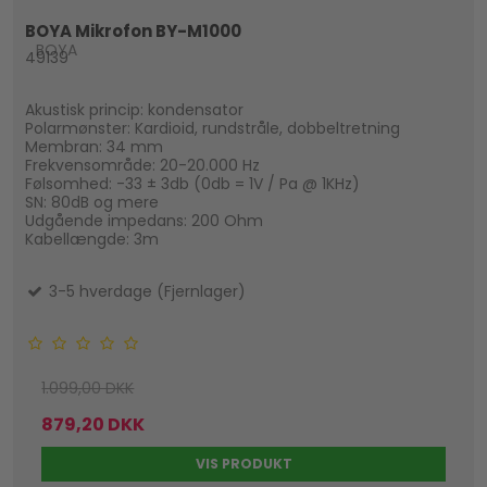
BOYA Mikrofon BY-M1000
BOYA
49139
Akustisk princip: kondensator
Polarmønster: Kardioid, rundstråle, dobbeltretning
Membran: 34 mm
Frekvensområde: 20-20.000 Hz
Følsomhed: -33 ± 3db (0db = 1V / Pa @ 1KHz)
SN: 80dB og mere
Udgående impedans: 200 Ohm
Kabellængde: 3m
3-5 hverdage (Fjernlager)
1.099,00 DKK
879,20 DKK
VIS PRODUKT