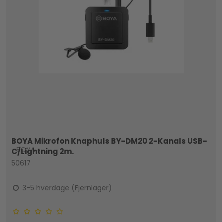
BOYA Mikrofon Knaphuls BY-DM20 2-Kanals USB-
BOYA
C/Lightning 2m.
50617
3-5 hverdage (Fjernlager)