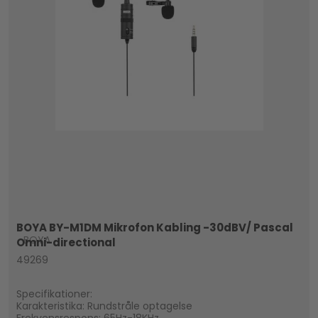
BOYA BY-M1DM Mikrofon Kabling -30dBV/ Pascal
BOYA
Omni-directional
49269
Specifikationer:
Karakteristika: Rundstråle optagelse
Frekvensrespons: 65Hz-18KHz