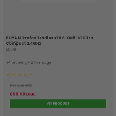
BOYA Mikrofon Trådløs x1 BY-XM6-S1 Ultra
BOYA
Compact 2.4GHz
50618
Levering 1-2 hverdage
1.499,00 DKK
699,00 DKK
VIS PRODUKT