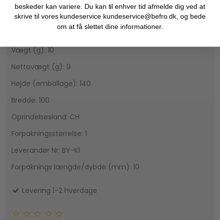
beskeder kan variere. Du kan til enhver tid afmelde dig ved at
Forpakningsvolume (l): 0.14
skrive til vores kundeservice kundeservice@befro.dk, og bede
om at få slettet dine informationer.
EAN kode: 6971008024968
Vægt (g): 10
Nettovægt (g): 9
Højde (emballage): 140
Bredde: 100
Oprindelsesland: CH
Forpakningsstørrelse: 1
Leverandør Nr: BY-K1
Forpaknings længde/dybde (mm): 10
Levering 1-2 hverdage