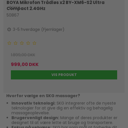
BOYA Mikrofon Trådløs x2 BY-XM6-S2 Ultra
BOYA
Compact 2.4GHz
50867
3-5 hverdage (Fjernlager)
1.899,00 DKK
999,00 DKK
VIS PRODUKT
Hvorfor vælge en SKG massager?
Innovativ teknologi:
SKG integrerer ofte de nyeste
teknologier for at give dig en effektiv og behagelig
massageoplevelse.
Brugervenligt design:
Mange af deres produkter er
designet til at være lette at bruge og transportere.
Fokus på velvære:
SKG har som mål at forbedre dit