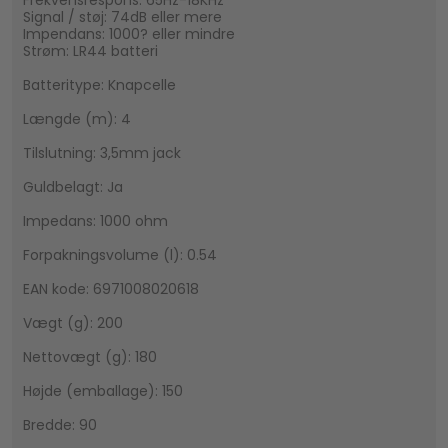
Signal / støj: 74dB eller mere
Impendans: 1000? eller mindre
Strøm: LR44 batteri
Batteritype: Knapcelle
Længde (m): 4
Tilslutning: 3,5mm jack
Guldbelagt: Ja
Impedans: 1000 ohm
Forpakningsvolume (l): 0.54
EAN kode: 6971008020618
Vægt (g): 200
Nettovægt (g): 180
Højde (emballage): 150
Bredde: 90