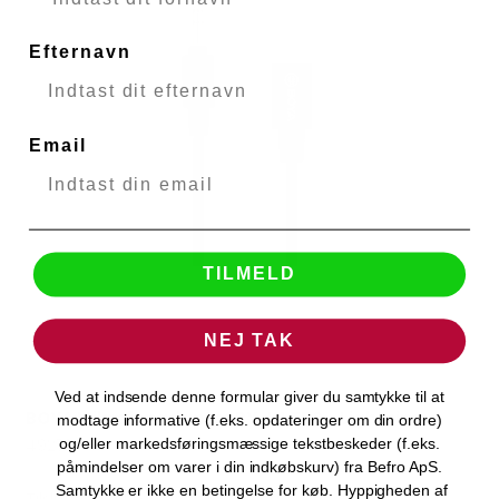
Efternavn
Email
TILMELD
NEJ TAK
Ved at indsende denne formular giver du samtykke til at
BOYA Mikrofonadapter BY-K1 TRS - Lightning
modtage informative (f.eks. opdateringer om din ordre)
BOYA
49271
og/eller markedsføringsmæssige tekstbeskeder (f.eks.
påmindelser om varer i din indkøbskurv) fra Befro ApS.
Samtykke er ikke en betingelse for køb. Hyppigheden af
Tilslutning: 3,5mm jack, Lightning