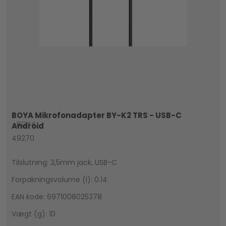
BOYA Mikrofonadapter BY-K2 TRS - USB-C
BOYA
Android
49270
Tilslutning: 3,5mm jack, USB-C
Forpakningsvolume (l): 0.14
EAN kode: 6971008025378
Vægt (g): 10