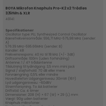
BOYA Mikrofon Knaphuls Pro-K2 x2 Trådløs
BOYA
3,5mm & XLR
49141
Specifikationer
Oscillator type: PLL Synthesized Control Oscillator
Bærefrekvensområde: 556,71 MHz-575,98 MHz (sender:
A)
576.39 MHz-595.66MHz (sender: B)
Kanaler: 48
Frekvensrespons: 40 Hz til 18 kHz (+/- 3dB)
Driftsområde: 100m (uden forhindring)
Antenne: 1 / 4? trådantenne
Tilslutning til lydindgang: 3,5 mm mini jack
Signal / støjforhold: 70 dB eller mere
Forvrængning: 0,5% eller mindre
Hovedtelefon Udgangsniveau: 30mW (16?)
Lyd udgangsniveau: -60dBV
Strømforsyning. To AA batterier
Driftstid: Ca. 4 timer
Dimensioner: 208 (H) × 67 (W) × 29 (L) mm
Vægt: 90g uden batterier
Knaphuls mikrofoner: