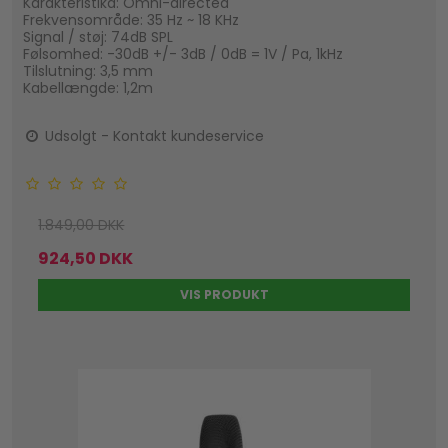
Karakteristika: Omni-directed
Frekvensområde: 35 Hz ~ 18 KHz
Signal / støj: 74dB SPL
Følsomhed: -30dB +/- 3dB / 0dB = 1V / Pa, 1kHz
Tilslutning: 3,5 mm
Kabellængde: 1,2m
Udsolgt - Kontakt kundeservice
1.849,00 DKK
924,50 DKK
VIS PRODUKT