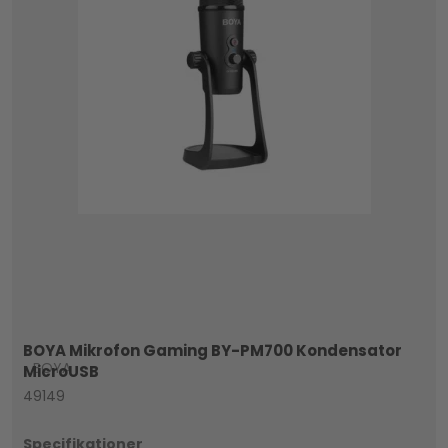
BOYA Mikrofon Gaming BY-PM700 Kondensator
BOYA
MicroUSB
49149
Specifikationer