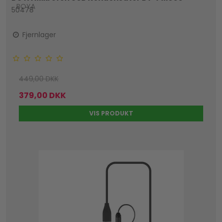
BOYA
50478
Fjernlager
449,00 DKK
379,00 DKK
VIS PRODUKT