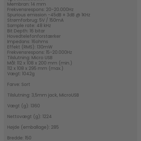
Membran: 14 mm
Frekvensrespons: 20-20.000Hz
Spurious emission -45dB ± 3dB @ 1KHz
Strømforbrug: 5V / 150mA
Sample rate: 48 kHz
Bit Depth: 16 bitar
Hovedtelefonforstærker
Impedans: 16ohms
Effekt (RMS): 130mW
Frekvensrespons: 15-20.000Hz
Tilslutning: Micro USB
Mål: 112 x 108 x 200 mm (min.)
112 x 108 x 295 mm (max.)
Vægt: 1042g
Farve: Sort
Tilslutning: 3,5mm jack, MicroUSB
Vægt (g): 1360
Nettovægt (g): 1224
Højde (emballage): 285
Bredde: 150