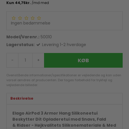
Ingen bedømmelse
Model/Varenr.:
50010
Lagerstatus:
Levering 1-2 hverdage
KØB
-
+
Ovenstående informationer/specifikationer er vejledende og kan uden
varsel ændres af producenten. Der tages forbehold for trykfejl og
vejledende billeder.
Beskrivelse
Elago AirPod 3 Armor Hang Silikoneetui
Beskytter Dit Opladeretui mod Snavs, Fald
& Ridser - Højkvalitets Silikonemateriale & Med