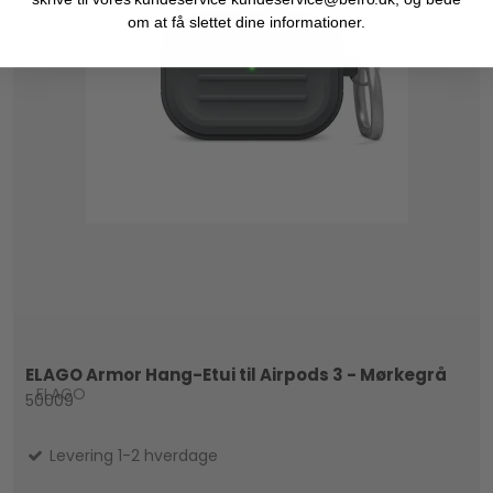
om at få slettet dine informationer.
ELAGO Armor Hang-Etui til Airpods 3 - Mørkegrå
ELAGO
50009
Levering 1-2 hverdage