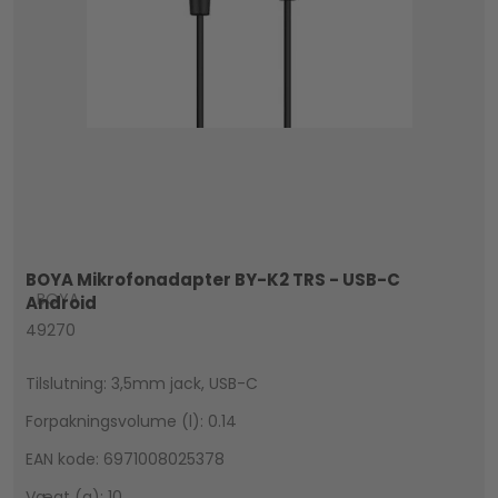
BOYA Mikrofonadapter BY-K2 TRS - USB-C
BOYA
Android
49270
Tilslutning: 3,5mm jack, USB-C
Forpakningsvolume (l): 0.14
EAN kode: 6971008025378
Vægt (g): 10