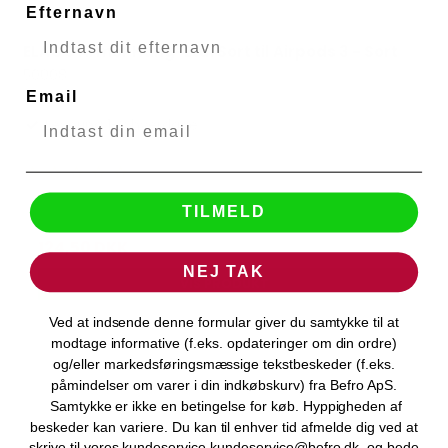
Efternavn
ELAGO Armor Hang-Etui Sort til Airpods 3 - Sort
ELAGO
50008
Email
Levering 1-2 hverdage
TILMELD
249,00 DKK
124,50 DKK
NEJ TAK
VIS PRODUKT
Ved at indsende denne formular giver du samtykke til at
modtage informative (f.eks. opdateringer om din ordre)
og/eller markedsføringsmæssige tekstbeskeder (f.eks.
påmindelser om varer i din indkøbskurv) fra Befro ApS.
Samtykke er ikke en betingelse for køb. Hyppigheden af
beskeder kan variere. Du kan til enhver tid afmelde dig ved at
skrive til vores kundeservice kundeservice@befro.dk, og bede