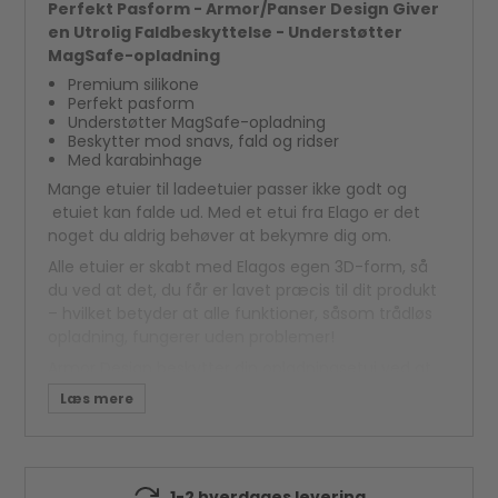
Perfekt Pasform - Armor/Panser Design Giver
en Utrolig Faldbeskyttelse - Understøtter
MagSafe-opladning
Premium silikone
Perfekt pasform
Understøtter MagSafe-opladning
Beskytter mod snavs, fald og ridser
Med karabinhage
Mange etuier til ladeetuier passer ikke godt og
etuiet kan falde ud. Med et etui fra Elago er det
noget du aldrig behøver at bekymre dig om.
Alle etuier er skabt med Elagos egen 3D-form, så
du ved at det, du får er lavet præcis til dit produkt
– hvilket betyder at alle funktioner, såsom trådløs
opladning, fungerer uden problemer!
Armor Design beskytter din opladningsetui ved at
give en utrolig faldbeskyttelse! Beskyt din enhed
uden stød og få adgang til alle funktionerne i din
opladningsetui - såsom trådløs opladning.
Silikonen giver desuden et godt greb og en
slim profil så den passer i lommen! Karabinhage
1-2 hverdages levering