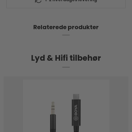
medfølger, så du kan hænge etuiet fra din rygsæk,
håndtaske, bukser osv.
Relaterede produkter
Lyd & Hifi tilbehør