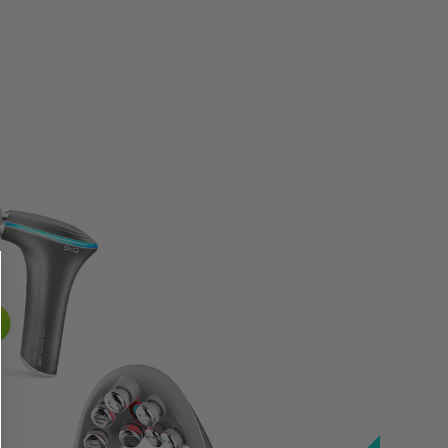
Kamera flash
Polaroid Kamera