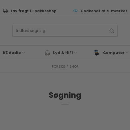
Lav fragt til pakkeshop
Godkendt af e-mærket
KZ Audio
Lyd & HiFi
Computer
FORSIDE
/
SHOP
ive Performance
Lyd & Hifi tilbehør
Tastatur
as
Bluetooth Højtaler
Computer Sleev
Tasker
eyboard & synth
Hovedtelefoner
Computer Tilbeh
Søgning
rommer
Docks & Adapte
J & EDM
Gaming
x & studie
Bærbar
LLROUND & VALUE
Blæk & Toner
 Audio tilbehør