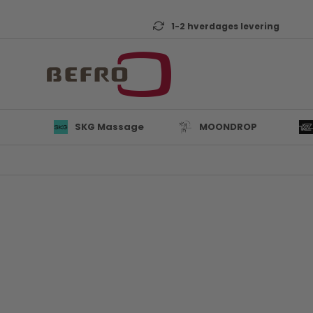
1-2 hverdages levering
SKG Massage
MOONDROP
L
B
K
T
D
Mi
A
KZ