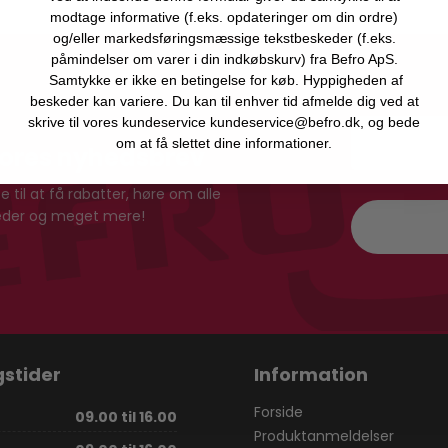
modtage informative (f.eks. opdateringer om din ordre)
og/eller markedsføringsmæssige tekstbeskeder (f.eks.
påmindelser om varer i din indkøbskurv) fra Befro ApS.
Samtykke er ikke en betingelse for køb. Hyppigheden af
beskeder kan variere. Du kan til enhver tid afmelde dig ved at
skrive til vores kundeservice kundeservice@befro.dk, og bede
om at få slettet dine informationer.
vores nyhedsbrev
 til at få rabatter, høre om alle
heder og meget mere!
stider
Information
Forside
09.00 til 16.00
Produktanmeldelser