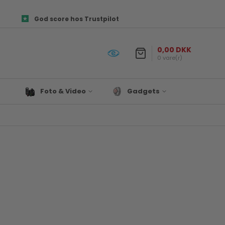
God score hos Trustpilot
0,00 DKK
0 vare(r)
Foto & Video
Gadgets
Objektiver
Prepper udstyr
es og
Canon Kamera Tilbehør
Lys & Projekter
Fototasker
Biltilbehør
ør
Foto Papir
Satechi
re
Hukommelseskort
Til Hjemmet
Kamera tilbehør
Drone
Kamerastativ
Denver
Mikrofon