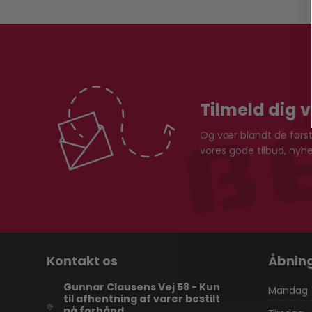
Tilmeld dig 
Og vær blandt de første
vores gode tilbud, ny
Kontakt os
Åbning
Gunnar Clausens Vej 58 - Kun
Mandag
til afhentning af varer bestilt
på forhånd.