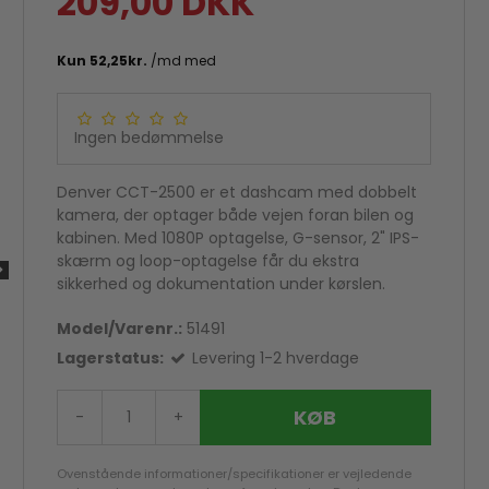
209,00 DKK
Ingen bedømmelse
Denver CCT-2500 er et dashcam med dobbelt
kamera, der optager både vejen foran bilen og
kabinen. Med 1080P optagelse, G-sensor, 2" IPS-
skærm og loop-optagelse får du ekstra
sikkerhed og dokumentation under kørslen.
Model/Varenr.:
51491
Lagerstatus:
Levering 1-2 hverdage
KØB
-
+
God score hos Trustpilot
Ovenstående informationer/specifikationer er vejledende