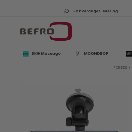
1-2 hverdages levering
SKG Massage
MOONDROP
FORSIDE
/
L
B
K
T
D
Mi
A
KZ