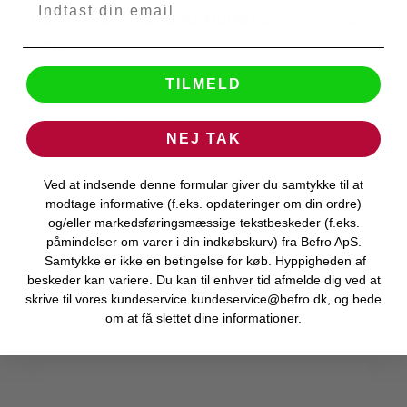
Denver BFH-250 Aktivitetsarmbånd -
Denver Electronics
Sort
50018
TILMELD
Levering 1-2 hverdage
NEJ TAK
Ved at indsende denne formular giver du samtykke til at
modtage informative (f.eks. opdateringer om din ordre)
og/eller markedsføringsmæssige tekstbeskeder (f.eks.
påmindelser om varer i din indkøbskurv) fra Befro ApS.
Samtykke er ikke en betingelse for køb. Hyppigheden af
beskeder kan variere. Du kan til enhver tid afmelde dig ved at
skrive til vores kundeservice kundeservice@befro.dk, og bede
om at få slettet dine informationer.