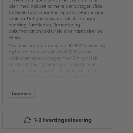
Denver CCT-2500 er et smart dashcam til
Kamera flash
bilen med dobbelt kamera, der optager både
Polaroid Kamera
trafikken foran køretøjet og aktiviteterne inde i
kabinen. Det gør kameraet ideelt til daglig
pendling, familiebiler, firmabiler og
dokumentation ved uheld eller hændelser på
vejen.
Frontkameraet optager i op til 1080P opløsning
og har en bred synsvinkel på 120°, mens
kabinekameraet optager med 90° synsfelt.
Kombinationen giver et godt overblik over
både vejforhold og det, der sker inde i bilen.
:contentReference[oaicite:1]{index=1}
Dokumentation når det
gælder
Den indbyggede G-sensor registrerer
pludselige opbremsninger eller sammenstød
1-2 hverdages levering
og låser automatisk de relevante optagelser,
så de ikke overskrives. Det giver ekstra tryghed