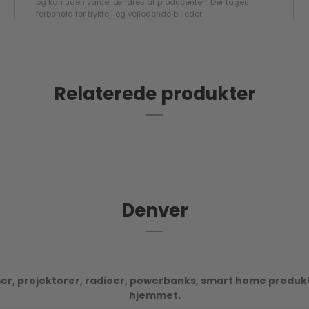
og kan uden varsel ændres af producenten. Der tages
forbehold for trykfejl og vejledende billeder.
Relaterede produkter
Denver
r, projektorer, radioer, powerbanks, smart home produkter
hjemmet.