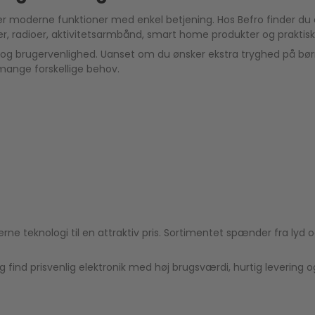
erer moderne funktioner med enkel betjening. Hos Befro finder du
er, radioer, aktivitetsarmbånd, smart home produkter og praktis
et og brugervenlighed. Uanset om du ønsker ekstra tryghed på b
l mange forskellige behov.
e teknologi til en attraktiv pris. Sortimentet spænder fra lyd 
 find prisvenlig elektronik med høj brugsværdi, hurtig levering 