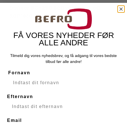
Denver BC-250 Babyalarm med
Denver Electronics
Kamera og 2" Skærm
51492
FÅ VORES NYHEDER FØR
Levering 1-2 hverdage
ALLE ANDRE
Tilmeld dig vores nyhedsbrev, og få adgang til vores bedste
tilbud før alle andre!
Fornavn
Efternavn
Email