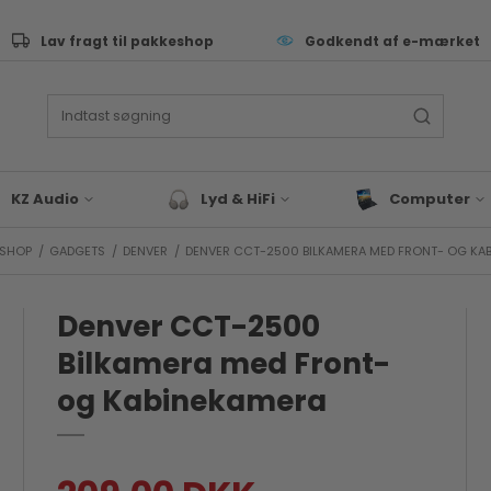
Lav fragt til pakkeshop
Godkendt af e-mærket
KZ Audio
Lyd & HiFi
Computer
SHOP
/
GADGETS
/
DENVER
/
DENVER CCT-2500 BILKAMERA MED FRONT- OG KA
ive Performance
Lyd & Hifi tilbehør
Tastatur
as
Bluetooth Højtaler
Computer Sleev
Tasker
Denver CCT-2500
eyboard & synth
Hovedtelefoner
Computer Tilbeh
rommer
Bilkamera med Front-
Docks & Adapte
J & EDM
og Kabinekamera
Gaming
x & studie
Bærbar
LLROUND & VALUE
Blæk & Toner
 Audio tilbehør