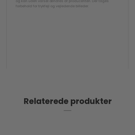
og kan uden varsel ændres af producenten. Der tages
forbehold for trykfejl og vejledende billeder.
lot
1-2 hverdages levering
Relaterede produkter