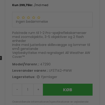
Ingen bedømmelse
Polstrede rum til 1-2 Pro-spejlreflekskameraer
med zoomobjektiv, 3-5 objektiver og 2 flash
enheder
Indre med justerbare skillevægge og lommer til
små genstande
Vejrbeskyttelse med regnslaget All Weather AW
Cover™
Model/Varenr.:
47290
Leverandør varenr.:
LP37142-PWW
Lagerstatus:
Fjernlager
KØB
-
+
Ovenstående informationer/specifikationer er vejledende