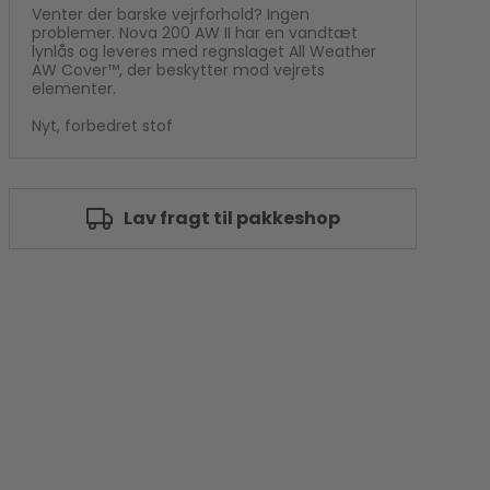
Venter der barske vejrforhold? Ingen
problemer. Nova 200 AW II har en vandtæt
lynlås og leveres med regnslaget All Weather
AW Cover™, der beskytter mod vejrets
elementer.
Nyt, forbedret stof
Lav fragt til pakkeshop