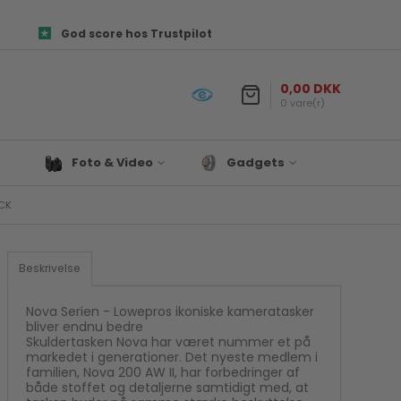
God score hos Trustpilot
0,00 DKK
0 vare(r)
Foto & Video
Gadgets
ACK
Objektiver
Prepper udstyr
es og
Canon Kamera Tilbehør
Lys & Projekter
Fototasker
Biltilbehør
Beskrivelse
ør
Foto Papir
Satechi
re
Hukommelseskort
Til Hjemmet
Nova Serien - Lowepros ikoniske kameratasker
bliver endnu bedre
Kamera tilbehør
Drone
Skuldertasken Nova har været nummer et på
markedet i generationer. Det nyeste medlem i
Kamerastativ
Denver
familien, Nova 200 AW II, har forbedringer af
Mikrofon
både stoffet og detaljerne samtidigt med, at