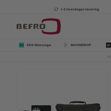
1-2 hverdages levering
SKG Massage
MOONDROP
FO
L
B
K
T
D
Mi
A
KZ