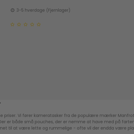
3-5 hverdage (Fjernlager)
r
ode priser. Vi fører kameratasker fra de populære mærker Manfrot
r. Der er både små pouches, der er nemme at have med på farten
ignet til at være lette og rummelige - ofte vil der endda være pl