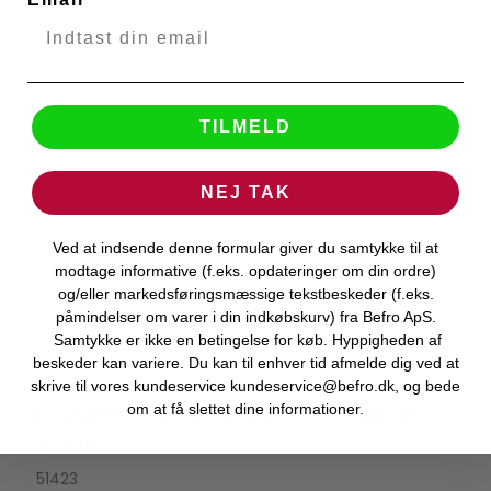
Fjernlager
TILMELD
NEJ TAK
Ved at indsende denne formular giver du samtykke til at
modtage informative (f.eks. opdateringer om din ordre)
og/eller markedsføringsmæssige tekstbeskeder (f.eks.
påmindelser om varer i din indkøbskurv) fra Befro ApS.
Samtykke er ikke en betingelse for køb. Hyppigheden af
beskeder kan variere. Du kan til enhver tid afmelde dig ved at
skrive til vores kundeservice kundeservice@befro.dk, og bede
om at få slettet dine informationer.
LOWERPRO Rygsæk ProTactic BP 450
LOWEPRO
AW III
51423