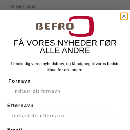
Fjernlager
FÅ VORES NYHEDER FØR
ALLE ANDRE
Tilmeld dig vores nyhedsbrev, og få adgang til vores bedste
tilbud før alle andre!
Fornavn
Efternavn
LOWEPRO Rygsæk Tahoe BP 150 Sort
LOWEPRO
51373
Email