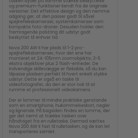
tasken byder på samme stærke beskyttelse
Kamera flash
og premium-funktioner kendt fra de originale
Polaroid Kamera
versioner. Det effektive design og den nemme
adgang gør, at den passer godt til såvel
spejlreflekskameraer, systemkameraer som
kompakte foto-droner. Desuden holder den
fremragende polstring dit udstyr godt
beskyttet til enhver tid.
Nova 200 AW II har plads til 1-2 pro-
spejlreflekskameraer, hvor det ene har
monteret et 24-105mm zoomobjektiv, 3-5
ekstra objektiver plus 2 flash-enheder. De
indvendige skillevægge er fleksible, så du kan
tilpasse pladsen perfekt til hvert enkelt stykke
udstyr. Dette er også en taske til
videofotografer, da den er stor nok til at
rumme et professionelt videokamera.
Der er lommer til mindre praktiske genstande
som en smartphone, hukommelseskort, nøgler
og lignende. På bagsiden findes en lomme, der
gør det nemt at trække tasken over
håndtaget fra en rulletaske. Dermed sættes
Nova 200 AW II fast til rulletasken, og de kan let
transporteres samlet.