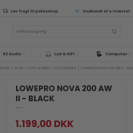
Lav fragt til pakkeshop
Godkendt af e-mærket
KZ Audio
Lyd & HiFi
Computer
RSIDE
/
SHOP
/
FOTO & VIDEO
/
FOTOTASKER
/
LOWEPRO NOVA 200 AW II - BL
ive Performance
Lyd & Hifi tilbehør
Tastatur
as
Bluetooth Højtaler
Computer Sleev
Tasker
LOWEPRO NOVA 200 AW
eyboard & synth
Hovedtelefoner
Computer Tilbeh
rommer
II - BLACK
Docks & Adapte
J & EDM
Gaming
x & studie
Bærbar
LLROUND & VALUE
1.199,00 DKK
Blæk & Toner
 Audio tilbehør