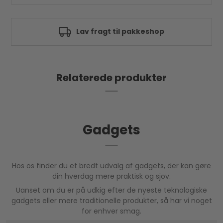
Funktioner: Smart finder til at spore objekter
Kompatibel med: iOS 8.0+, Android 4.4+
Bluetooth: 5.3
Rækkevidde: Op til 50 m
Godkendt af e-mærket
LED-indikator: Ja
Batteri: CR2032 (inkluderet)
Vandtæt: IPX7
App: SmartLife
Farve: Sort
Relaterede produkter
Mærke: SiGN
Gadgets
Hos os finder du et bredt udvalg af gadgets, der kan gøre
din hverdag mere praktisk og sjov.
Uanset om du er på udkig efter de nyeste teknologiske
gadgets eller mere traditionelle produkter, så har vi noget
for enhver smag.