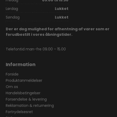
Fredag
09.00 til 15.30
Lørdag
Lukket
Søndag
Lukket
Der er dog mulighed for afhentning af varer som er
forudbestilt i vores åbningstider.
Telefontid man-fre 09.00 – 15.00
Information
Forside
Produktanmeldelser
Om os
Handelsbetingelser
Forsendelse & levering
Reklamation & returnering
Fortrydelsesret