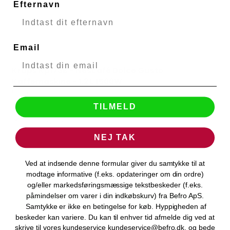
Efternavn
Email
Krups Kp173B - Nescafé Dolce Gusto
KRUPS
Kaffemaskine - 1,2 L 1500W
50136
TILMELD
Levering 1-2 hverdage
NEJ TAK
Ved at indsende denne formular giver du samtykke til at
899,00 DKK
modtage informative (f.eks. opdateringer om din ordre)
299,00 DKK
og/eller markedsføringsmæssige tekstbeskeder (f.eks.
påmindelser om varer i din indkøbskurv) fra Befro ApS.
VIS PRODUKT
Samtykke er ikke en betingelse for køb. Hyppigheden af
beskeder kan variere. Du kan til enhver tid afmelde dig ved at
skrive til vores kundeservice kundeservice@befro.dk, og bede