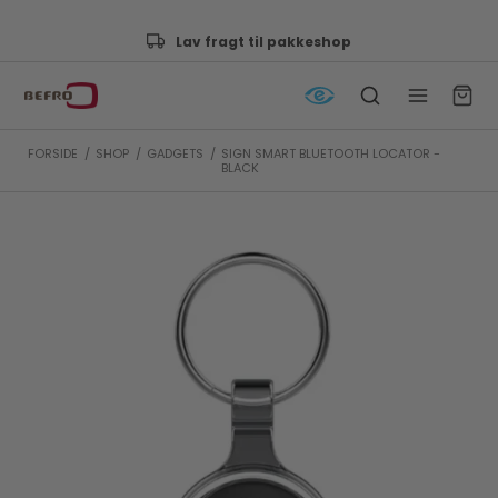
Godkendt af e-mærket
FORSIDE
/
SHOP
/
GADGETS
/
SIGN SMART BLUETOOTH LOCATOR -
BLACK