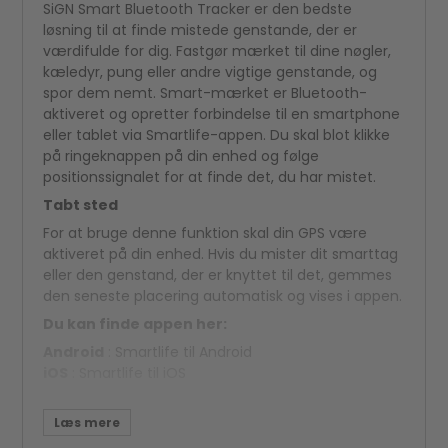
SiGN Smart Bluetooth Tracker er den bedste
løsning til at finde mistede genstande, der er
værdifulde for dig. Fastgør mærket til dine nøgler,
kæledyr, pung eller andre vigtige genstande, og
spor dem nemt. Smart-mærket er Bluetooth-
aktiveret og opretter forbindelse til en smartphone
eller tablet via Smartlife-appen. Du skal blot klikke
på ringeknappen på din enhed og følge
positionssignalet for at finde det, du har mistet.
Tabt sted
For at bruge denne funktion skal din GPS være
aktiveret på din enhed. Hvis du mister dit smarttag
eller den genstand, der er knyttet til det, gemmes
den seneste placering automatisk og vises i appen.
Du kan finde appen her:
Android
:
Smartlife til Android
iOS
:
Smartlife til iOS
Specifikationer
: