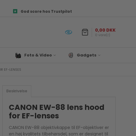
God score hos Trustpilot
0,00 DKK
0 vare(r)
Foto & Video
Gadgets
R EF-LENSES
Objektiver
Prepper udstyr
es og
Canon Kamera Tilbehør
Lys & Projekter
Fototasker
Biltilbehør
Beskrivelse
ør
Foto Papir
Satechi
re
CANON EW-88 lens hood
Hukommelseskort
Til Hjemmet
for EF-lenses
Kamera tilbehør
Drone
Kamerastativ
Denver
CANON EW-88 objektivkappe til EF-objektiver er
Mikrofon
en høj kvalitets tilbehørsdel, som er designet til