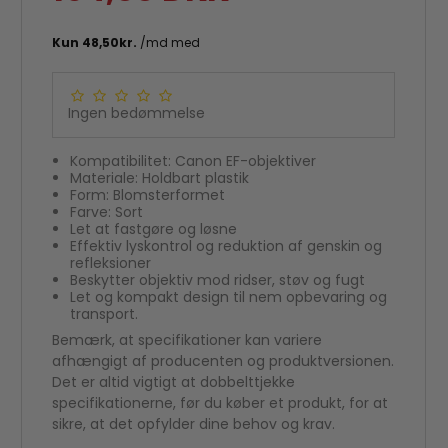
Ingen bedømmelse
Kompatibilitet: Canon EF-objektiver
Materiale: Holdbart plastik
Form: Blomsterformet
Farve: Sort
Let at fastgøre og løsne
Effektiv lyskontrol og reduktion af genskin og
refleksioner
Beskytter objektiv mod ridser, støv og fugt
Let og kompakt design til nem opbevaring og
transport.
Bemærk, at specifikationer kan variere
afhængigt af producenten og produktversionen.
Det er altid vigtigt at dobbelttjekke
specifikationerne, før du køber et produkt, for at
op
Godkendt af e-mærket
sikre, at det opfylder dine behov og krav.