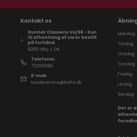
Kontakt os
Åbning
Gunnar Clausens Vej 58 - Kun
Mandag
til afhentning af varer bestilt
på forhånd.
Tirsdag
8260 Viby J, DK
Onsdag
Telefonnr.
Torsdag
70206686
Fredag
E-mail
kundeservice@befro.dk
Lørdag
Søndag
Der er 
afhentn
forudbes