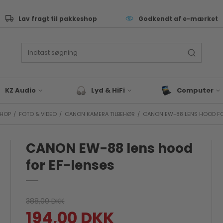
Lav fragt til pakkeshop
Godkendt af e-mærket
KZ Audio
Lyd & HiFi
Computer
HOP
/
FOTO & VIDEO
/
CANON KAMERA TILBEHØR
/
CANON EW-88 LENS HOOD FO
ive Performance
Lyd & Hifi tilbehør
Tastatur
as
Bluetooth Højtaler
Computer Sleev
Tasker
CANON EW-88 lens hood
eyboard & synth
Hovedtelefoner
Computer Tilbeh
rommer
for EF-lenses
Docks & Adapte
J & EDM
Gaming
x & studie
Bærbar
LLROUND & VALUE
388,00 DKK
Blæk & Toner
194,00 DKK
 Audio tilbehør