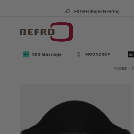
1-2 hverdages levering
SKG Massage
MOONDROP
FORSIDE
/
S
L
B
K
T
D
Mi
A
KZ