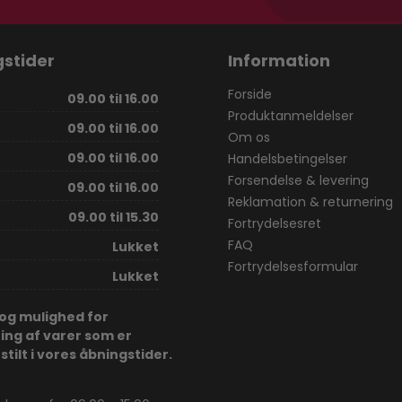
stider
Information
Forside
09.00 til 16.00
Produktanmeldelser
09.00 til 16.00
Om os
09.00 til 16.00
Handelsbetingelser
Forsendelse & levering
09.00 til 16.00
Reklamation & returnering
09.00 til 15.30
Fortrydelsesret
FAQ
Lukket
Fortrydelsesformular
Lukket
dog mulighed for
ing af varer som er
tilt i vores åbningstider.