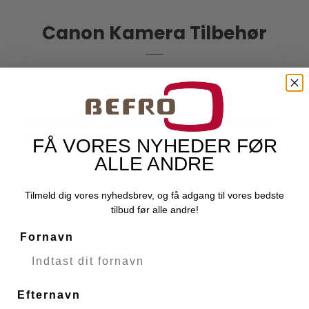
Canon Kamera Tilbehør
CANON EW-63C modlysblænde til EF-
CANON
S18-55IS STM
FÅ VORES NYHEDER FØR
29982
ALLE ANDRE
Levering 1-2 hverdage
Tilmeld dig vores nyhedsbrev, og få adgang til vores bedste
tilbud før alle andre!
Fornavn
Efternavn