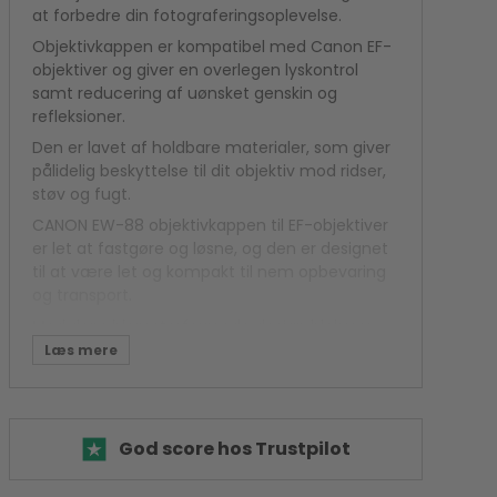
Kamera flash
at forbedre din fotograferingsoplevelse.
Polaroid Kamera
Objektivkappen er kompatibel med Canon EF-
objektiver og giver en overlegen lyskontrol
samt reducering af uønsket genskin og
refleksioner.
Den er lavet af holdbare materialer, som giver
pålidelig beskyttelse til dit objektiv mod ridser,
støv og fugt.
CANON EW-88 objektivkappen til EF-objektiver
er let at fastgøre og løsne, og den er designet
til at være let og kompakt til nem opbevaring
og transport.
Med dens blomsterformede design blokerer
objektivkappen effektivt lys fra at trænge ind i
objektivet fra forskellige vinkler, hvilket
resulterer i forbedret kontrast og
farvemætning i dine fotos.
God score hos Trustpilot
At investere i en CANON EW-88 objektivkappe
til EF-objektiver er et smart valg for enhver