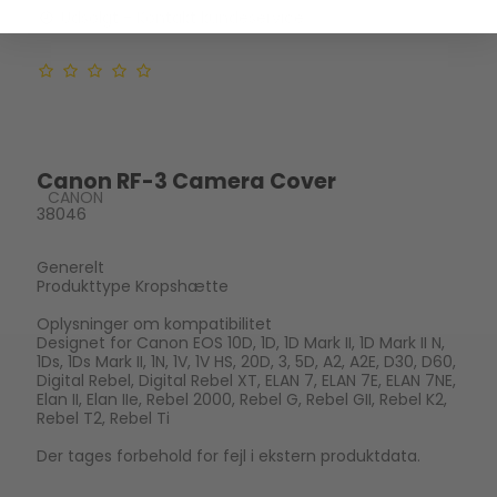
Udsolgt - Kontakt kundeservice
Canon RF-3 Camera Cover
CANON
38046
Generelt
Produkttype Kropshætte
Oplysninger om kompatibilitet
Designet for Canon EOS 10D, 1D, 1D Mark II, 1D Mark II N,
1Ds, 1Ds Mark II, 1N, 1V, 1V HS, 20D, 3, 5D, A2, A2E, D30, D60,
Digital Rebel, Digital Rebel XT, ELAN 7, ELAN 7E, ELAN 7NE,
Elan II, Elan IIe, Rebel 2000, Rebel G, Rebel GII, Rebel K2,
Rebel T2, Rebel Ti
Der tages forbehold for fejl i ekstern produktdata.