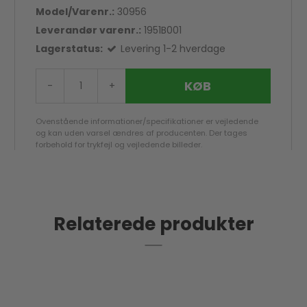
Model/Varenr.:
30956
Leverandør varenr.:
1951B001
Lagerstatus:
Levering 1-2 hverdage
KØB
-
+
Ovenstående informationer/specifikationer er vejledende
og kan uden varsel ændres af producenten. Der tages
forbehold for trykfejl og vejledende billeder.
Relaterede produkter