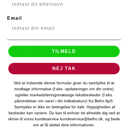
Email
CANON RC-6 remote
TILMELD
CANON
26889
NEJ TAK
Kompatibilitet:
EOS 100D
EOS 700D
Ved at indsende denne formular giver du samtykke til at
EOS 750D
modtage informative (f.eks. opdateringer om din ordre)
EOS 60Da
EOS 80D
og/eller markedsføringsmæssige tekstbeskeder (f.eks.
EOS 70D
påmindelser om varer i din indkøbskurv) fra Befro ApS.
EOS 6D
Samtykke er ikke en betingelse for køb. Hyppigheden af
EOS M5
beskeder kan variere. Du kan til enhver tid afmelde dig ved at
EOS 400D
EOS 90D
skrive til vores kundeservice kundeservice@befro.dk, og bede
om at få slettet dine informationer.