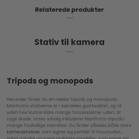
Relaterede produkter
Stativ til kamera
Tripods og monopods
Herunder finder du en række tripods og monopods.
Manfrotto stativerne er i særdeles god kvalitet, og vil
uden tvivl kunne klare mange fotosessioner uden, at
tage skade. Vores udvalg inkluderer Manfrotto tripods i
mange forskellige størrelser. Du finder således både store
kamerastativer
, som egner sig perfekt til fotostudiet,
samt mindre og mere praktiske modeller, som egner sig