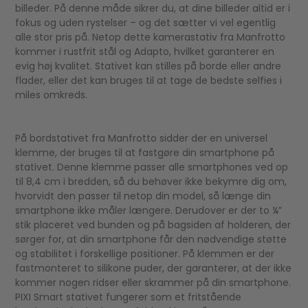
billeder. På denne måde sikrer du, at dine billeder altid er i
fokus og uden rystelser – og det sætter vi vel egentlig
alle stor pris på. Netop dette kamerastativ fra Manfrotto
kommer i rustfrit stål og Adapto, hvilket garanterer en
evig høj kvalitet. Stativet kan stilles på borde eller andre
flader, eller det kan bruges til at tage de bedste selfies i
miles omkreds.
På bordstativet fra Manfrotto sidder der en universel
klemme, der bruges til at fastgøre din smartphone på
stativet. Denne klemme passer alle smartphones ved op
til 8,4 cm i bredden, så du behøver ikke bekymre dig om,
hvorvidt den passer til netop din model, så længe din
smartphone ikke måler længere. Derudover er der to ¼”
stik placeret ved bunden og på bagsiden af holderen, der
sørger for, at din smartphone får den nødvendige støtte
og stabilitet i forskellige positioner. På klemmen er der
fastmonteret to silikone puder, der garanterer, at der ikke
kommer nogen ridser eller skrammer på din smartphone.
PIXI Smart stativet fungerer som et fritstående