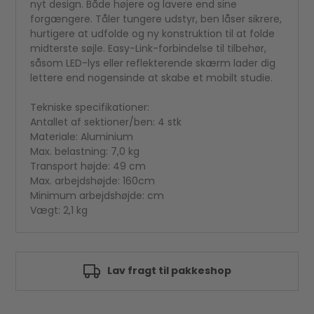
nyt design. Både højere og lavere end sine
forgængere. Tåler tungere udstyr, ben låser sikrere,
hurtigere at udfolde og ny konstruktion til at folde
midterste søjle. Easy-Link-forbindelse til tilbehør,
såsom LED-lys eller reflekterende skærm lader dig
lettere end nogensinde at skabe et mobilt studie.
Tekniske specifikationer:
Antallet af sektioner/ben: 4 stk
Materiale: Aluminium
Max. belastning: 7,0 kg
Transport højde: 49 cm
Max. arbejdshøjde: 160cm
Minimum arbejdshøjde: cm
Vægt: 2,1 kg
Godkendt af e-mærket