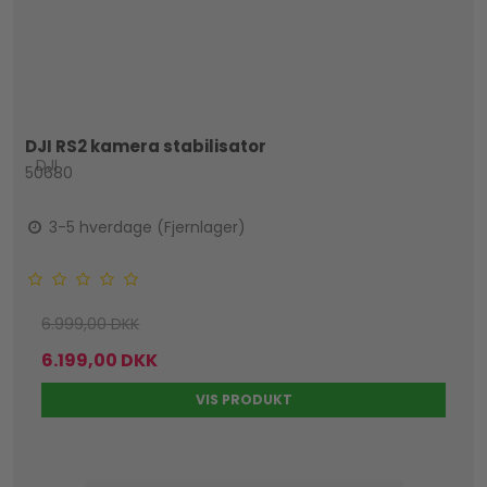
DJI RS2 kamera stabilisator
DJI
50680
3-5 hverdage (Fjernlager)
6.999,00 DKK
6.199,00 DKK
VIS PRODUKT