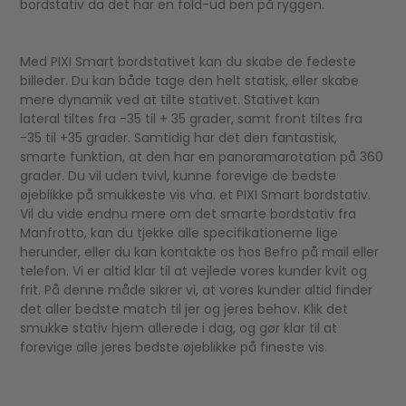
bordstativ da det har en fold-ud ben på ryggen.
Med PIXI Smart bordstativet kan du skabe de fedeste
billeder. Du kan både tage den helt statisk, eller skabe
mere dynamik ved at tilte stativet. Stativet kan
lateral tiltes fra -35 til + 35 grader, samt front tiltes fra
-35 til +35 grader. Samtidig har det den fantastisk,
smarte funktion, at den har en panoramarotation på 360
grader. Du vil uden tvivl, kunne forevige de bedste
øjeblikke på smukkeste vis vha. et PIXI Smart bordstativ.
Vil du vide endnu mere om det smarte bordstativ fra
Manfrotto, kan du tjekke alle specifikationerne lige
herunder, eller du kan kontakte os hos Befro på mail eller
telefon. Vi er altid klar til at vejlede vores kunder kvit og
frit. På denne måde sikrer vi, at vores kunder altid finder
det aller bedste match til jer og jeres behov. Klik det
smukke stativ hjem allerede i dag, og gør klar til at
forevige alle jeres bedste øjeblikke på fineste vis.