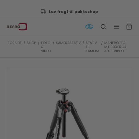
Godkendt af e-mærket
FORSIDE
/
SHOP
/
FOTO
/
KAMERASTATIV
/
STATIV
/
MANFROTTO
&
TIL
MT190XPRO4
VIDEO
KAMERA
ALU. TRIPOD