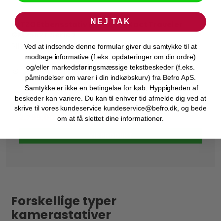
NEJ TAK
GITZO Etbensstativ Kulfiber eXact Traveler
Gitzo
GM2562T Serie 2
51198
Ved at indsende denne formular giver du samtykke til at
modtage informative (f.eks. opdateringer om din ordre)
og/eller markedsføringsmæssige tekstbeskeder (f.eks.
Bestillingsvare
påmindelser om varer i din indkøbskurv) fra Befro ApS.
Samtykke er ikke en betingelse for køb. Hyppigheden af
beskeder kan variere. Du kan til enhver tid afmelde dig ved at
skrive til vores kundeservice kundeservice@befro.dk, og bede
2.799,00 DKK
om at få slettet dine informationer.
VIS PRODUKT
Forskellige typer
kamerastativer