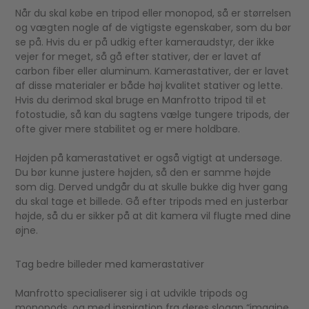
Når du skal købe en tripod eller monopod, så er størrelsen
og vægten nogle af de vigtigste egenskaber, som du bør
se på. Hvis du er på udkig efter kameraudstyr, der ikke
vejer for meget, så gå efter stativer, der er lavet af
carbon fiber eller aluminum. Kamerastativer, der er lavet
af disse materialer er både høj kvalitet stativer og lette.
Hvis du derimod skal bruge en Manfrotto tripod til et
fotostudie, så kan du sagtens vælge tungere tripods, der
ofte giver mere stabilitet og er mere holdbare.
Højden på kamerastativet er også vigtigt at undersøge.
Du bør kunne justere højden, så den er samme højde
som dig. Derved undgår du at skulle bukke dig hver gang
du skal tage et billede. Gå efter tripods med en justerbar
højde, så du er sikker på at dit kamera vil flugte med dine
øjne.
Tag bedre billeder med kamerastativer
Manfrotto specialiserer sig i at udvikle tripods og
monopods, og med inspiration fra deres slogan “imagine