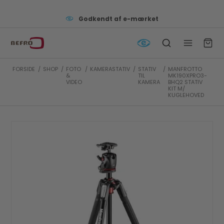
Godkendt af e-mærket
FORSIDE
/
SHOP
/
FOTO
/
KAMERASTATIV
/
STATIV
/
MANFROTTO
&
TIL
MK190XPRO3-
VIDEO
KAMERA
BHQ2 STATIV
KIT M/
KUGLEHOVED