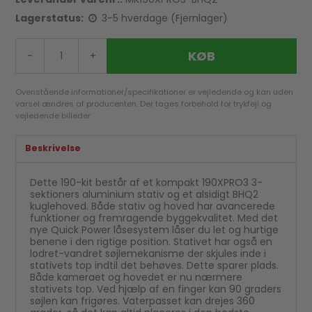
Lagerstatus:
3-5 hverdage (Fjernlager)
KØB
-
+
Ovenstående informationer/specifikationer er vejledende og kan uden
varsel ændres af producenten. Der tages forbehold for trykfejl og
vejledende billeder.
Beskrivelse
Dette 190-kit består af et kompakt 190XPRO3 3-
sektioners aluminium stativ og et alsidigt BHQ2
kuglehoved. Både stativ og hoved har avancerede
funktioner og fremragende byggekvalitet. Med det
nye Quick Power låsesystem låser du let og hurtige
benene i den rigtige position. Stativet har også en
lodret-vandret søjlemekanisme der skjules inde i
stativets top indtil det behøves. Dette sparer plads.
Både kameraet og hovedet er nu nærmere
stativets top. Ved hjælp af en finger kan 90 graders
søjlen kan frigøres. Vaterpasset kan drejes 360