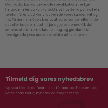
Manfrotto, kan du tjekke alle specifikationerne lige
herunder, eller du kan kontakte os hos Befro på mail eller
telefon. Vi er altid klar til at vejlede vores kunder kvit og
frit. På denne måde sikrer vi, at vores kunder altid finder
det aller bedste match til jer og jeres behov. Klik det
smukke stativ hjem allerede i dag, og gør klar til at
forevige alle jeres bedste øjeblikke på fineste vis.
Tilmeld dig vores nyhedsbrev
Og vær blandt de første til at få rabatter, høre om alle
vores gode tilbud, nyheder og meget mere!