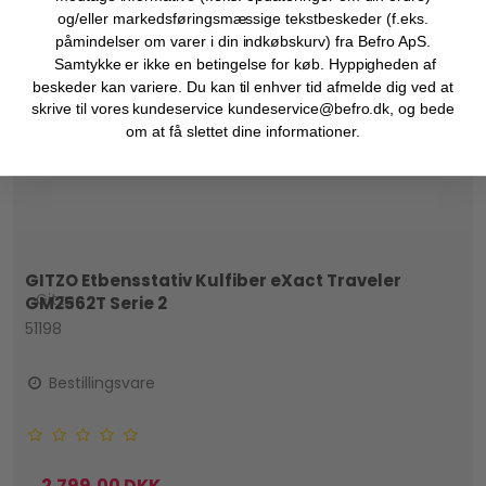
og/eller markedsføringsmæssige tekstbeskeder (f.eks.
påmindelser om varer i din indkøbskurv) fra Befro ApS.
Samtykke er ikke en betingelse for køb. Hyppigheden af
beskeder kan variere. Du kan til enhver tid afmelde dig ved at
skrive til vores kundeservice kundeservice@befro.dk, og bede
om at få slettet dine informationer.
GITZO Etbensstativ Kulfiber eXact Traveler
Gitzo
GM2562T Serie 2
51198
Bestillingsvare
2.799,00 DKK