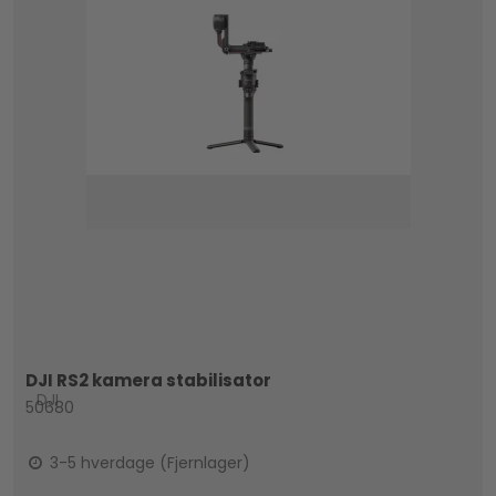
DJI RS2 kamera stabilisator
DJI
50680
3-5 hverdage (Fjernlager)