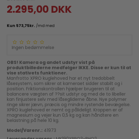
2.295,00 DKK
Ingen bedømmelse
OBS! Kamera og andet udstyr vist på
produktbillederne medfølger IKKE. Disse er kun til at
vise stativets funktioner.
Manfrotto XPRO kuglehoved har et nyt tredobbelt
låsesystem, som sikrer at kameraet sidder stabilt og i
position. Friktionskontrollen hjælper brugeren til at
balancere vægten af ??sit udstyr og med de to libeller
kan finjustere selv med låsegliderne åbne. Nye polymer
ringe sikrer jævn, præcis og mindre rystende bevægelse.
XPRO kuglehoved er nemt og pålideligt. Kroppen er af
magnesium og vejer kun 0,5 kg og kan håndtere en
belastning på hele 10 kg.
Model/Varenr.:
41973
Leverandør varenr.:
MK190XPRO3-BHQ2