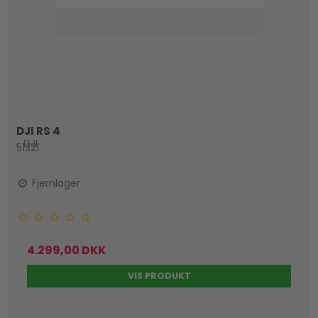
DJI RS 4
DJI
51321
Fjernlager
4.299,00 DKK
VIS PRODUKT