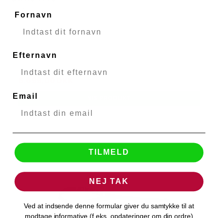
DJI
51322
Fornavn
Fjernlager
Efternavn
6.699,00 DKK
Email
VIS PRODUKT
TILMELD
NEJ TAK
Ved at indsende denne formular giver du samtykke til at
modtage informative (f.eks. opdateringer om din ordre)