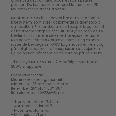
grader, så det kan altid placeres i den bedste
position. Du kan nemt montere tilbehør som LED
lys, reflektor og andet tilbehør.
Manfrotto XPRO kuglehoved har et nyt tredobbelt
låsesystem, som sikrer at kameraet sidder stabilt
og i position. Friktionskontrollen hjælper brugeren til
at balancere vægten af ??sit udstyr og med de to
libeller kan finjustere selv med låsegliderne åbne.
Nye polymer ringe sikrer jævn, præcis og mindre
rystende bevægelse. XPRO kuglehoved er nemt og
pålideligt. Kroppen er af magnesium og vejer kun
0,5 kg og kan håndtere en belastning på hele 10 kg.
Til det nye MHXPRO-BHQ2 medfølger Manfrotto
200PL snapplade.
Egenskaber stativ:
Midtersøjlejustering: manuel
Midtersøjle: 25 mm rørdiameter
Benvinkler: 25° .46° .66° .88°
Ben diameter: 26-22,5-19mm
- Transport højde: 70,5 cm
- Antal bensektioner: 3
- Materiale: aluminium
- Max højde: 171 cm