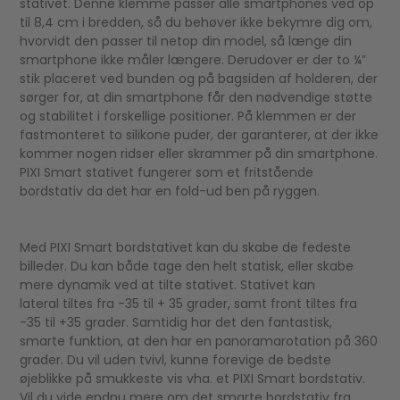
stativet. Denne klemme passer alle smartphones ved op
til 8,4 cm i bredden, så du behøver ikke bekymre dig om,
hvorvidt den passer til netop din model, så længe din
smartphone ikke måler længere. Derudover er der to ¼”
stik placeret ved bunden og på bagsiden af holderen, der
sørger for, at din smartphone får den nødvendige støtte
og stabilitet i forskellige positioner. På klemmen er der
fastmonteret to silikone puder, der garanterer, at der ikke
kommer nogen ridser eller skrammer på din smartphone.
PIXI Smart stativet fungerer som et fritstående
bordstativ da det har en fold-ud ben på ryggen.
Med PIXI Smart bordstativet kan du skabe de fedeste
billeder. Du kan både tage den helt statisk, eller skabe
mere dynamik ved at tilte stativet. Stativet kan
lateral tiltes fra -35 til + 35 grader, samt front tiltes fra
-35 til +35 grader. Samtidig har det den fantastisk,
smarte funktion, at den har en panoramarotation på 360
grader. Du vil uden tvivl, kunne forevige de bedste
øjeblikke på smukkeste vis vha. et PIXI Smart bordstativ.
Vil du vide endnu mere om det smarte bordstativ fra