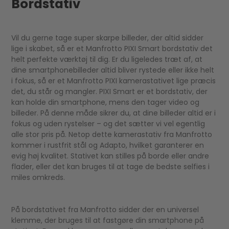
Bordstativ
Vil du gerne tage super skarpe billeder, der altid sidder
lige i skabet, så er et Manfrotto PIXI Smart bordstativ det
helt perfekte værktøj til dig. Er du ligeledes træt af, at
dine smartphonebilleder altid bliver rystede eller ikke helt
i fokus, så er et Manfrotto PIXI kamerastativet lige præcis
det, du står og mangler. PIXI Smart er et bordstativ, der
kan holde din smartphone, mens den tager video og
billeder. På denne måde sikrer du, at dine billeder altid er i
fokus og uden rystelser – og det sætter vi vel egentlig
alle stor pris på. Netop dette kamerastativ fra Manfrotto
kommer i rustfrit stål og Adapto, hvilket garanterer en
evig høj kvalitet. Stativet kan stilles på borde eller andre
flader, eller det kan bruges til at tage de bedste selfies i
miles omkreds.
På bordstativet fra Manfrotto sidder der en universel
klemme, der bruges til at fastgøre din smartphone på