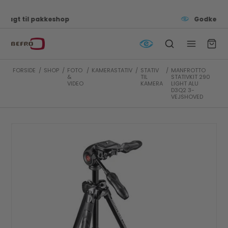
Godkendt af e-mærket
FORSIDE
/
SHOP
/
FOTO
/
KAMERASTATIV
/
STATIV
/
MANFROTTO
&
TIL
STATIVKIT 290
VIDEO
KAMERA
LIGHT ALU
D3Q2 3-
VEJSHOVED