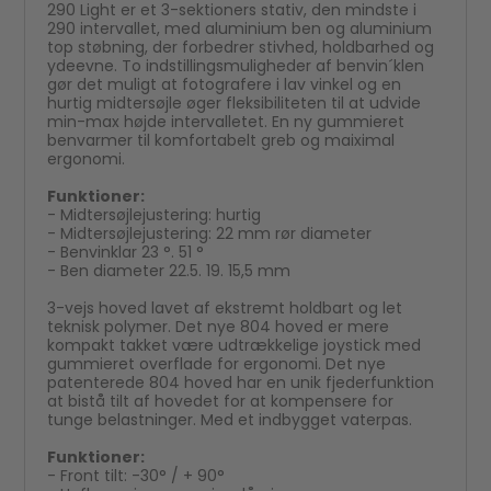
290 Light er et 3-sektioners stativ, den mindste i
290 intervallet, med aluminium ben og aluminium
top støbning, der forbedrer stivhed, holdbarhed og
ydeevne. To indstillingsmuligheder af benvin´klen
gør det muligt at fotografere i lav vinkel og en
hurtig midtersøjle øger fleksibiliteten til at udvide
min-max højde intervalletet. En ny gummieret
benvarmer til komfortabelt greb og maiximal
ergonomi.
Funktioner:
- Midtersøjlejustering: hurtig
- Midtersøjlejustering: 22 mm rør diameter
- Benvinklar 23 °. 51 °
- Ben diameter 22.5. 19. 15,5 mm
3-vejs hoved lavet af ekstremt holdbart og let
teknisk polymer. Det nye 804 hoved er mere
kompakt takket være udtrækkelige joystick med
gummieret overflade for ergonomi. Det nye
patenterede 804 hoved har en unik fjederfunktion
at bistå tilt af hovedet for at kompensere for
tunge belastninger. Med et indbygget vaterpas.
Funktioner:
- Front tilt: -30° / + 90°