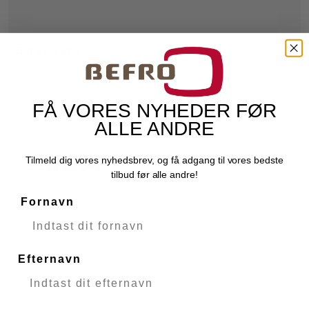
DJI RS 4 Pro
DJI
51322
Fjernlager
FÅ VORES NYHEDER FØR
ALLE ANDRE
Tilmeld dig vores nyhedsbrev, og få adgang til vores bedste
6.699,00 DKK
tilbud før alle andre!
VIS PRODUKT
Fornavn
Efternavn