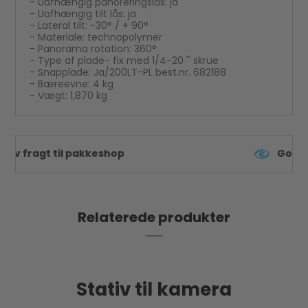
- Uafhængig panoreringslås: ja
- Uafhængig tilt lås: ja
- Lateral tilt: -30° / + 90°
- Materiale: technopolymer
- Panorama rotation: 360°
- Type af plade- fix med 1/4-20 '' skrue
- Snapplade: Ja/200LT-PL best.nr. 682188
- Bæreevne: 4 kg
- Vægt: 1,870 kg
Godkendt af e-mærket
Relaterede produkter
Stativ til kamera