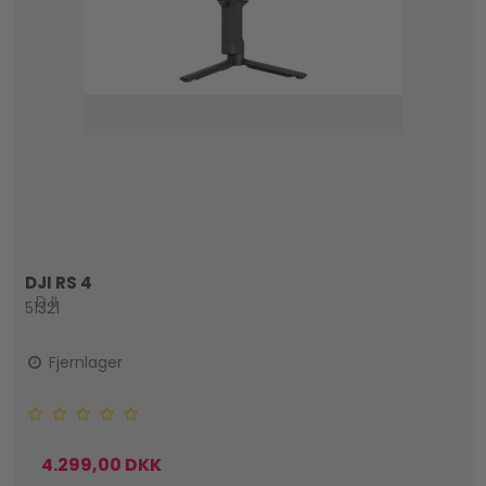
DJI RS 4
DJI
51321
Fjernlager
4.299,00 DKK