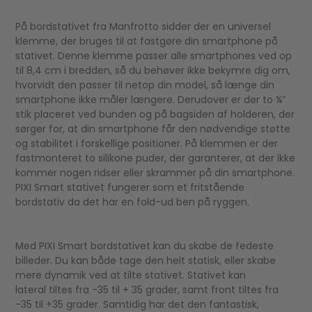
På bordstativet fra Manfrotto sidder der en universel
klemme, der bruges til at fastgøre din smartphone på
stativet. Denne klemme passer alle smartphones ved op
til 8,4 cm i bredden, så du behøver ikke bekymre dig om,
hvorvidt den passer til netop din model, så længe din
smartphone ikke måler længere. Derudover er der to ¼”
stik placeret ved bunden og på bagsiden af holderen, der
sørger for, at din smartphone får den nødvendige støtte
og stabilitet i forskellige positioner. På klemmen er der
fastmonteret to silikone puder, der garanterer, at der ikke
kommer nogen ridser eller skrammer på din smartphone.
PIXI Smart stativet fungerer som et fritstående
bordstativ da det har en fold-ud ben på ryggen.
Med PIXI Smart bordstativet kan du skabe de fedeste
billeder. Du kan både tage den helt statisk, eller skabe
mere dynamik ved at tilte stativet. Stativet kan
lateral tiltes fra -35 til + 35 grader, samt front tiltes fra
-35 til +35 grader. Samtidig har det den fantastisk,