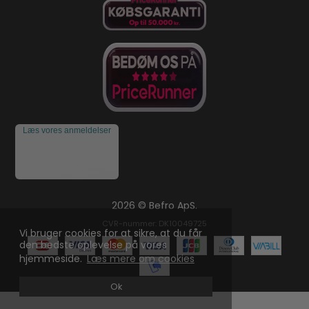
Læs vores anmeldelser
2026 © Befro ApS.
CVR-nummer: DK10049725
Vi bruger cookies for at sikre, at du får
den bedste oplevelse på vores
hjemmeside.
Læs mere om cookies
Ok