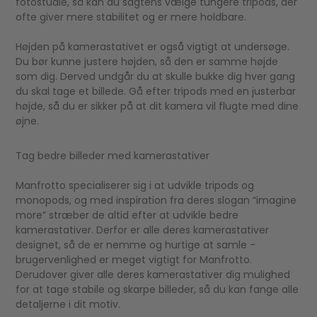
fotostudie, så kan du sagtens vælge tungere tripods, der
ofte giver mere stabilitet og er mere holdbare.
Højden på kamerastativet er også vigtigt at undersøge.
Du bør kunne justere højden, så den er samme højde
som dig. Derved undgår du at skulle bukke dig hver gang
du skal tage et billede. Gå efter tripods med en justerbar
højde, så du er sikker på at dit kamera vil flugte med dine
øjne.
Tag bedre billeder med kamerastativer
Manfrotto specialiserer sig i at udvikle tripods og
monopods, og med inspiration fra deres slogan “imagine
more” stræber de altid efter at udvikle bedre
kamerastativer. Derfor er alle deres kamerastativer
designet, så de er nemme og hurtige at samle -
brugervenlighed er meget vigtigt for Manfrotto.
Derudover giver alle deres kamerastativer dig mulighed
for at tage stabile og skarpe billeder, så du kan fange alle
detaljerne i dit motiv.