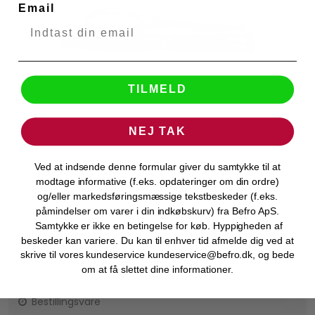
Email
TILMELD
NEJ TAK
Ved at indsende denne formular giver du samtykke til at
modtage informative (f.eks. opdateringer om din ordre)
og/eller markedsføringsmæssige tekstbeskeder (f.eks.
påmindelser om varer i din indkøbskurv) fra Befro ApS.
Samtykke er ikke en betingelse for køb. Hyppigheden af
GITZO Etbensstativ Kulfiber eXact Traveler
beskeder kan variere. Du kan til enhver tid afmelde dig ved at
Gitzo
GM2562T Serie 2
skrive til vores kundeservice kundeservice@befro.dk, og bede
51198
om at få slettet dine informationer.
Bestillingsvare