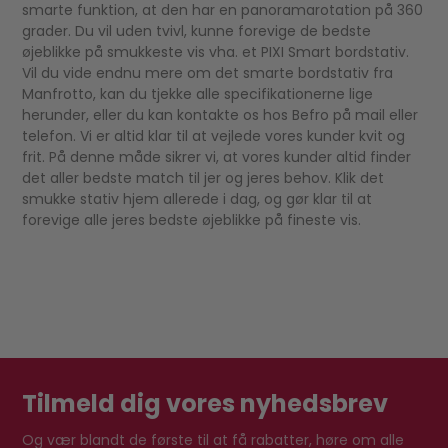
smarte funktion, at den har en panoramarotation på 360
grader. Du vil uden tvivl, kunne forevige de bedste
øjeblikke på smukkeste vis vha. et PIXI Smart bordstativ.
Vil du vide endnu mere om det smarte bordstativ fra
Manfrotto, kan du tjekke alle specifikationerne lige
herunder, eller du kan kontakte os hos Befro på mail eller
telefon. Vi er altid klar til at vejlede vores kunder kvit og
frit. På denne måde sikrer vi, at vores kunder altid finder
det aller bedste match til jer og jeres behov. Klik det
smukke stativ hjem allerede i dag, og gør klar til at
forevige alle jeres bedste øjeblikke på fineste vis.
Tilmeld dig vores nyhedsbrev
Og vær blandt de første til at få rabatter, høre om alle