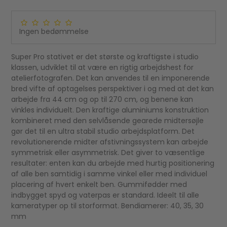
Ingen bedømmelse
Super Pro stativet er det største og kraftigste i studio
klassen, udviklet til at være en rigtig arbejdshest for
atelierfotografen. Det kan anvendes til en imponerende
bred vifte af optagelses perspektiver i og med at det kan
arbejde fra 44 cm og op til 270 cm, og benene kan
vinkles individuelt. Den kraftige aluminiums konstruktion
kombineret med den selvlåsende gearede midtersøjle
gør det til en ultra stabil studio arbejdsplatform. Det
revolutionerende midter afstivningssystem kan arbejde
symmetrisk eller asymmetrisk. Det giver to væsentlige
resultater: enten kan du arbejde med hurtig positionering
af alle ben samtidig i samme vinkel eller med individuel
placering af hvert enkelt ben. Gummifødder med
indbygget spyd og vaterpas er standard. Ideelt til alle
kameratyper op til storformat. Bendiamerer: 40, 35, 30
mm