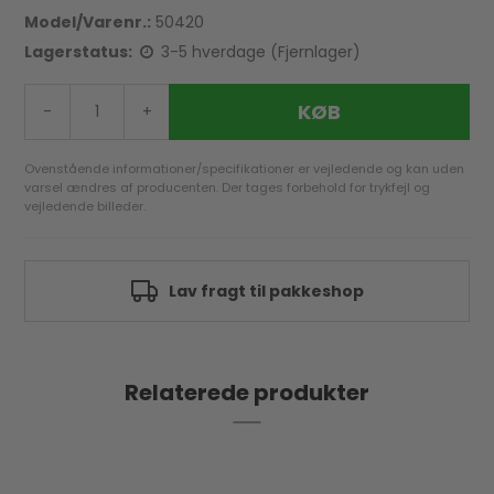
Model/Varenr.:
50420
Lagerstatus:
3-5 hverdage (Fjernlager)
KØB
-
+
Ovenstående informationer/specifikationer er vejledende og kan uden
varsel ændres af producenten. Der tages forbehold for trykfejl og
vejledende billeder.
Godkendt af e-mærket
Relaterede produkter