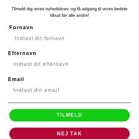
Tilmeld dig vores nyhedsbrev, og få adgang til vores bedste
tilbud før alle andre!
Fornavn
Efternavn
Email
TILMELD
GITZO Etbensstativ Kulfiber eXact Traveler
Gitzo
GM2562T Serie 2
51198
NEJ TAK