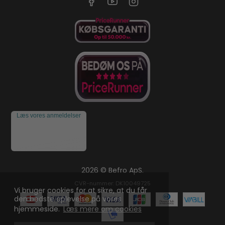
Læs vores anmeldelser
2026 © Befro ApS.
CVR-nummer: DK10049725
Vi bruger cookies for at sikre, at du får
den bedste oplevelse på vores
hjemmeside.
Læs mere om cookies