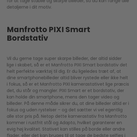
for at tage stabile og skarpe billeder, så du kan fange alle
detaljerne i dit motiv.
Manfrotto PIXI Smart
Bordstativ
Vil du gerne tage super skarpe billeder, der altid sidder
lige i skabet, så er et Manfrotto PIXI Smart bordstativ det
helt perfekte værktøj til dig. Er du ligeledes træt af, at
dine smartphonebilleder altid bliver rystede eller ikke helt
i fokus, så er et Manfrotto PIXI kamerastativet lige præcis
det, du står og mangler. PIXI Smart er et bordstativ, der
kan holde din smartphone, mens den tager video og
billeder. På denne måde sikrer du, at dine billeder altid er i
fokus og uden rystelser – og det sætter vi vel egentlig
alle stor pris på. Netop dette kamerastativ fra Manfrotto
kommer i rustfrit stål og Adapto, hvilket garanterer en
evig høj kvalitet. Stativet kan stilles på borde eller andre
flader, eller det kan bruges til at tage de bedste selfies i