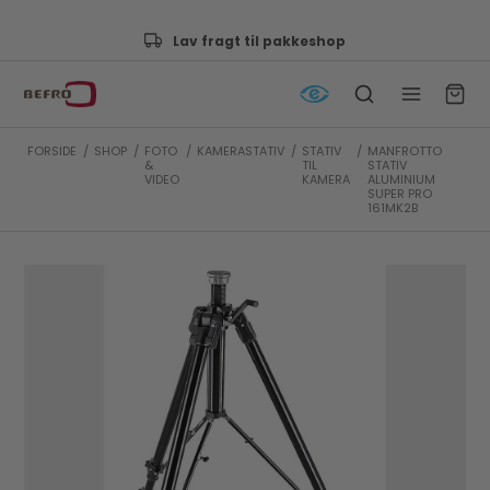
Godkendt af e-mærket
FORSIDE
/
SHOP
/
FOTO
/
KAMERASTATIV
/
STATIV
/
MANFROTTO
&
TIL
STATIV
VIDEO
KAMERA
ALUMINIUM
SUPER PRO
161MK2B