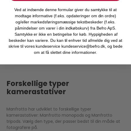
Bestillingsvare
Ved at indsende denne formular giver du samtykke til at
modtage informative (f.eks. opdateringer om din ordre)
og/eller markedsføringsmæssige tekstbeskeder (f.eks.
påmindelser om varer i din indkøbskurv) fra Befro ApS.
2.799,00 DKK
Samtykke er ikke en betingelse for køb. Hyppigheden af
beskeder kan variere. Du kan til enhver tid afmelde dig ved at
VIS PRODUKT
skrive til vores kundeservice kundeservice@befro.dk, og bede
om at få slettet dine informationer.
Forskellige typer
kamerastativer
Manfrotto har udviklet to forskellige typer
kamerastativer: Manfrotto monopods og Manfrotto
tripods. Vælg den type, der passer bedst til din måde at
fotografere på.