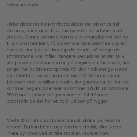
miles omkreds.
På bordstativet fra Manfrotto sidder der en universel
klemme, der bruges til at fastgøre din smartphone på
stativet. Denne klemme passer alle smartphones ved op
til 8,4 cm i bredden, så du behøver ikke bekymre dig om,
hvorvidt den passer til netop din model, så længe din
smartphone ikke måler længere. Derudover er der to ¼”
stik placeret ved bunden og på bagsiden af holderen, der
sørger for, at din smartphone får den nødvendige støtte
og stabilitet i forskellige positioner. På klemmen er der
fastmonteret to silikone puder, der garanterer, at der ikke
kommer nogen ridser eller skrammer på din smartphone.
PIXI Smart stativet fungerer som et fritstående
bordstativ da det har en fold-ud ben på ryggen.
Med PIXI Smart bordstativet kan du skabe de fedeste
billeder. Du kan både tage den helt statisk, eller skabe
mere dynamik ved at tilte stativet. Stativet kan