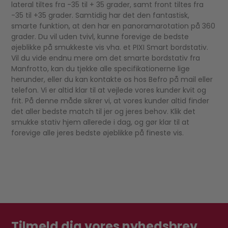
lateral tiltes fra -35 til + 35 grader, samt front tiltes fra
-35 til +35 grader. Samtidig har det den fantastisk,
smarte funktion, at den har en panoramarotation på 360
grader. Du vil uden tvivl, kunne forevige de bedste
øjeblikke på smukkeste vis vha. et PIXI Smart bordstativ.
Vil du vide endnu mere om det smarte bordstativ fra
Manfrotto, kan du tjekke alle specifikationerne lige
herunder, eller du kan kontakte os hos Befro på mail eller
telefon. Vi er altid klar til at vejlede vores kunder kvit og
frit. På denne måde sikrer vi, at vores kunder altid finder
det aller bedste match til jer og jeres behov. Klik det
smukke stativ hjem allerede i dag, og gør klar til at
forevige alle jeres bedste øjeblikke på fineste vis.
Tilmeld dig vores nyhedsbrev