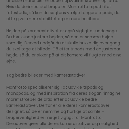
af disse materialer er både høj kvalitet stativer og lette.
Hvis du derimod skal bruge en Manfrotto tripod til et
fotostudie, så kan du sagtens vælge tungere tripods, der
ofte giver mere stabilitet og er mere holdbare.
Højden på kamerastativet er også vigtigt at undersøge.
Du bør kunne justere højden, så den er samme højde
som dig. Derved undgår du at skulle bukke dig hver gang
du skal tage et billede. Gå efter tripods med en justerbar
højde, så du er sikker på at dit kamera vil flugte med dine
øjne.
Tag bedre billeder med kamerastativer
Manfrotto specialiserer sig i at udvikle tripods og
monopods, og med inspiration fra deres slogan “imagine
more” stræber de altid efter at udvikle bedre
kamerastativer. Derfor er alle deres kamerastativer
designet, så de er nemme og hurtige at samle -
brugervenlighed er meget vigtigt for Manfrotto.
Derudover giver alle deres kamerastativer dig mulighed