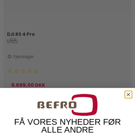
DJI RS 4 Pro
DJI
51322
Fjernlager
6.699,00 DKK
VIS PRODUKT
FÅ VORES NYHEDER FØR
ALLE ANDRE