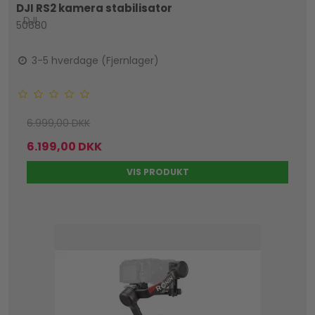
DJI RS2 kamera stabilisator
DJI
50680
3-5 hverdage (Fjernlager)
6.999,00 DKK
6.199,00 DKK
VIS PRODUKT