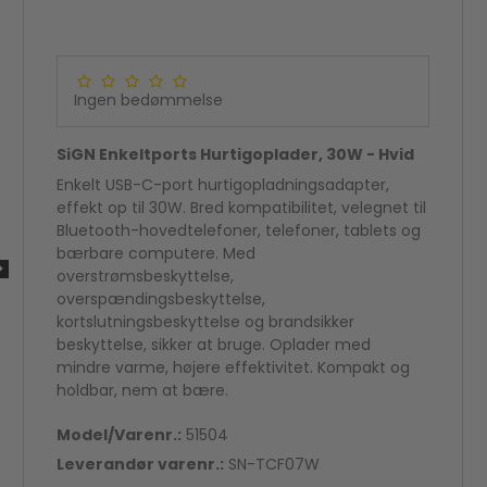
Ingen bedømmelse
SiGN Enkeltports Hurtigoplader, 30W - Hvid
Enkelt USB-C-port hurtigopladningsadapter,
effekt op til 30W. Bred kompatibilitet, velegnet til
Bluetooth-hovedtelefoner, telefoner, tablets og
bærbare computere. Med
overstrømsbeskyttelse,
overspændingsbeskyttelse,
kortslutningsbeskyttelse og brandsikker
beskyttelse, sikker at bruge. Oplader med
mindre varme, højere effektivitet. Kompakt og
holdbar, nem at bære.
Model/Varenr.:
51504
God score hos Trustpilot
Leverandør varenr.:
SN-TCF07W