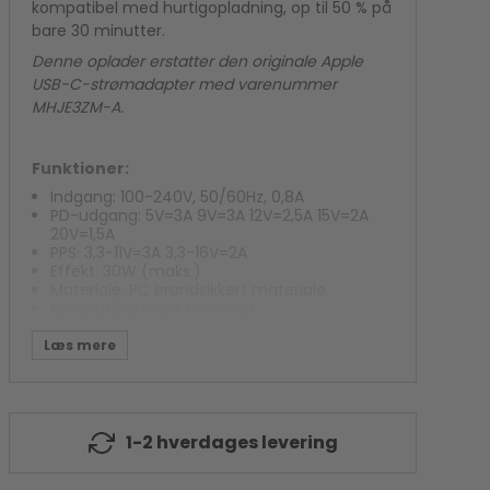
kompatibel med hurtigopladning, op til 50 % på
Kamera flash
bare 30 minutter.
Polaroid Kamera
Denne oplader erstatter den originale Apple
USB-C-strømadapter med varenummer
MHJE3ZM-A.
Funktioner:
Indgang: 100-240V, 50/60Hz, 0,8A
PD-udgang: 5V=3A 9V=3A 12V=2,5A 15V=2A
20V=1,5A
PPS: 3,3-11V=3A 3,3-16V=2A
Effekt: 30W (maks.)
Materiale: PC brandsikkert materiale
Kompatibel med: Universel
Kompatibel med: Samsung Galaxy S10e,
Samsung Galaxy S10, Samsung Galaxy S10+,
Samsung Galaxy S10 5G, Samsung Galaxy S10
Lite, Samsung Galaxy S20 FE, Samsung Galaxy
S20, Samsung Galaxy S20+, Samsung Galaxy
1-2 hverdages levering
S20 Ultra, Samsung Galaxy S21 5G, Samsung
Galaxy S21+ 5G, Samsung Galaxy S21 Ultra 5G,