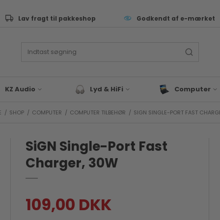
Lav fragt til pakkeshop
Godkendt af e-mærket
KZ Audio
Lyd & HiFi
Computer
E
/
SHOP
/
COMPUTER
/
COMPUTER TILBEHØR
/
SIGN SINGLE-PORT FAST CHARG
ive Performance
Lyd & Hifi tilbehør
Tastatur
as
Bluetooth Højtaler
Computer Sleev
Tasker
SiGN Single-Port Fast
eyboard & synth
Hovedtelefoner
Computer Tilbeh
rommer
Charger, 30W
Docks & Adapte
J & EDM
Gaming
x & studie
Bærbar
LLROUND & VALUE
109,00 DKK
Blæk & Toner
 Audio tilbehør