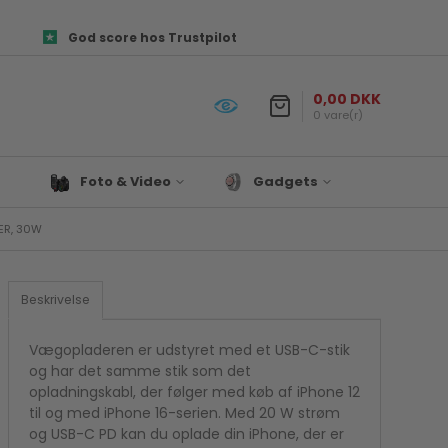
God score hos Trustpilot
0,00 DKK
0 vare(r)
Foto & Video
Gadgets
ER, 30W
Objektiver
Prepper udstyr
es og
Canon Kamera Tilbehør
Lys & Projekter
Fototasker
Biltilbehør
Beskrivelse
ør
Foto Papir
Satechi
re
Hukommelseskort
Til Hjemmet
Vægopladeren er udstyret med et USB-C-stik
og har det samme stik som det
Kamera tilbehør
Drone
opladningskabl, der følger med køb af iPhone 12
Kamerastativ
Denver
til og med iPhone 16-serien. Med 20 W strøm
Mikrofon
og USB-C PD kan du oplade din iPhone, der er