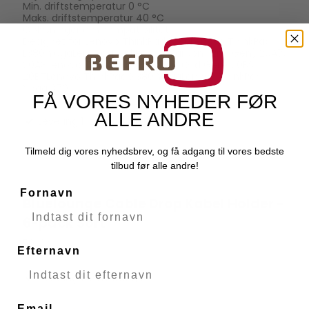
Min. driftstemperatur 0 °C
Maks. driftstemperatur 40 °C
Oplysninger om kompatibilitet
Designet for Lenovo ThinkPad L380Lenovo ThinkPad
L380 YogaLenovo ThinkPad X1 Carbon (2nd Gen) 20A7,
20A8Lenovo ThinkPad X1 Carbon (3rd Gen) 20BS,
20BTLenovo ThinkPad X380 YogaLenovo ThinkPad
Yoga 370
FÅ VORES NYHEDER FØR
ALLE ANDRE
Levering 1-2 hverdage
Tilmeld dig vores nyhedsbrev, og få adgang til vores bedste
tilbud før alle andre!
Fornavn
Bluelounge Cable Drop Kabel Holder -
Bluelounge
6-pack Sort
50412
Efternavn
Levering 1-2 hverdage
Email