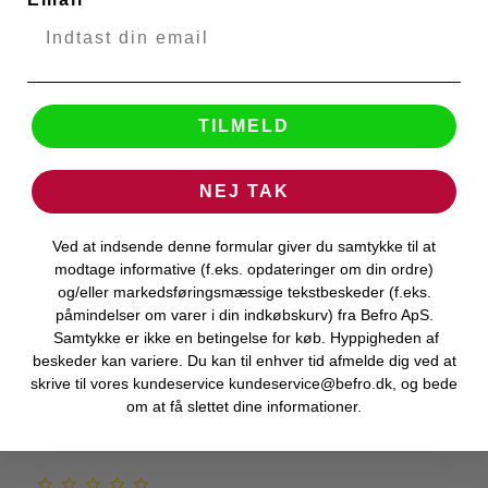
TILMELD
NEJ TAK
Ved at indsende denne formular giver du samtykke til at
modtage informative (f.eks. opdateringer om din ordre)
og/eller markedsføringsmæssige tekstbeskeder (f.eks.
Bluelounge Cable Drop Multi Kabel
påmindelser om varer i din indkøbskurv) fra Befro ApS.
Bluelounge
Samtykke er ikke en betingelse for køb. Hyppigheden af
Holder - 2 pack Sort
beskeder kan variere. Du kan til enhver tid afmelde dig ved at
50413
skrive til vores kundeservice kundeservice@befro.dk, og bede
om at få slettet dine informationer.
Levering 1-2 hverdage