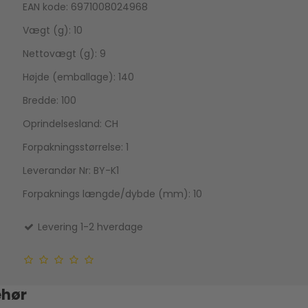
EAN kode: 6971008024968
Vægt (g): 10
Nettovægt (g): 9
Højde (emballage): 140
Bredde: 100
Oprindelsesland: CH
Forpakningsstørrelse: 1
Leverandør Nr: BY-K1
Forpaknings længde/dybde (mm): 10
Levering 1-2 hverdage
ehør