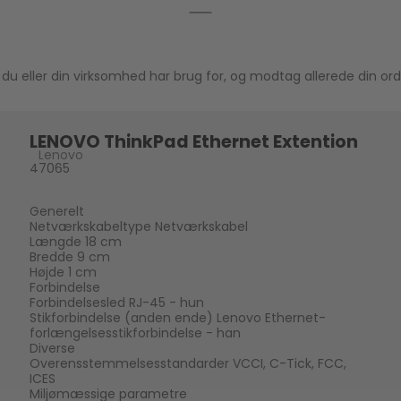
du eller din virksomhed har brug for, og modtag allerede din ord
LENOVO ThinkPad Ethernet Extention
Lenovo
47065
Generelt
Netværkskabeltype Netværkskabel
Længde 18 cm
Bredde 9 cm
Højde 1 cm
Forbindelse
Forbindelsesled RJ-45 - hun
Stikforbindelse (anden ende) Lenovo Ethernet-
forlængelsesstikforbindelse - han
Diverse
Overensstemmelsesstandarder VCCI, C-Tick, FCC,
ICES
Miljømæssige parametre