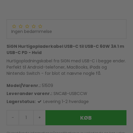
Ingen bedømmelse
SiGN Hurtigopladerkabel USB-C til USB-C 60W 3A 1 m
USB-C PD - Hvid
Hurtigopladningskabel fra SiGN med USB-C i begge ender.
Perfekt til Android-telefoner, MacBooks, iPads og
Nintendo Switch - for blot at nævne nogle få.
Model/Varenr.:
51509
Leverandør varenr.:
SNCAB-USBCCW
Lagerstatus:
Levering 1-2 hverdage
KØB
-
+