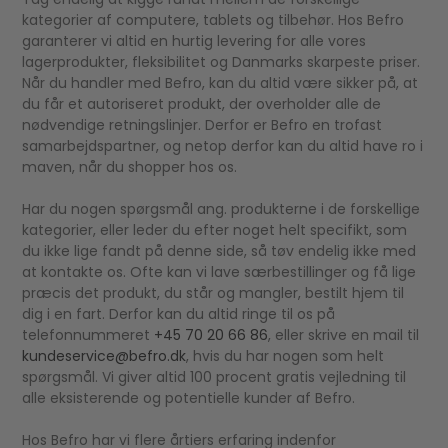
kategorier af computere, tablets og tilbehør. Hos Befro
garanterer vi altid en hurtig levering for alle vores
lagerprodukter, fleksibilitet og Danmarks skarpeste priser.
Når du handler med Befro, kan du altid være sikker på, at
du får et autoriseret produkt, der overholder alle de
nødvendige retningslinjer. Derfor er Befro en trofast
samarbejdspartner, og netop derfor kan du altid have ro i
maven, når du shopper hos os.
Har du nogen spørgsmål ang. produkterne i de forskellige
kategorier, eller leder du efter noget helt specifikt, som
du ikke lige fandt på denne side, så tøv endelig ikke med
at kontakte os. Ofte kan vi lave særbestillinger og få lige
præcis det produkt, du står og mangler, bestilt hjem til
dig i en fart. Derfor kan du altid ringe til os på
telefonnummeret
+45 70 20 66 86
, eller skrive en mail til
kundeservice@befro.dk
, hvis du har nogen som helt
spørgsmål. Vi giver altid 100 procent gratis vejledning til
alle eksisterende og potentielle kunder af Befro.
Hos Befro har vi flere årtiers erfaring indenfor