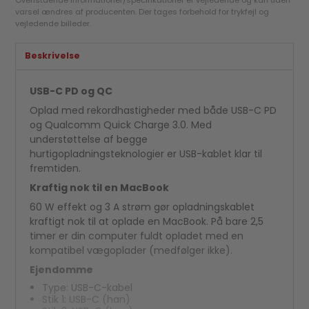
Ovenstående informationer/specifikationer er vejledende og kan uden
varsel ændres af producenten. Der tages forbehold for trykfejl og
vejledende billeder.
Beskrivelse
USB-C PD og QC
Oplad med rekordhastigheder med både USB-C PD
og Qualcomm Quick Charge 3.0. Med
understøttelse af begge
hurtigopladningsteknologier er USB-kablet klar til
fremtiden.
Kraftig nok til en MacBook
60 W effekt og 3 A strøm gør opladningskablet
kraftigt nok til at oplade en MacBook. På bare 2,5
timer er din computer fuldt opladet med en
kompatibel vægoplader (medfølger ikke).
Ejendomme
Type: USB-C-kabel
Stik 1: USB-C (han)