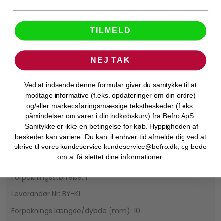
BOYA Mikrofonadapter BY-K1 TRS - Lightning
BOYA
49271
TILMELD
Tilslutning: 3,5mm jack, Lightning
Forpakningsvolume (l): 0.14
NEJ TAK
EAN kode: 6971008024968
Ved at indsende denne formular giver du samtykke til at
Vægt (g): 10
modtage informative (f.eks. opdateringer om din ordre)
og/eller markedsføringsmæssige tekstbeskeder (f.eks.
Nettovægt (g): 9
påmindelser om varer i din indkøbskurv) fra Befro ApS.
Højde (emballage): 140
Samtykke er ikke en betingelse for køb. Hyppigheden af
beskeder kan variere. Du kan til enhver tid afmelde dig ved at
Bredde: 100
skrive til vores kundeservice kundeservice@befro.dk, og bede
om at få slettet dine informationer.
Oprindelsesland: CH
Forpakningsstørrelse: 1
Leverandør Nr: BY-K1
Forpaknings længde/dybde (mm): 10