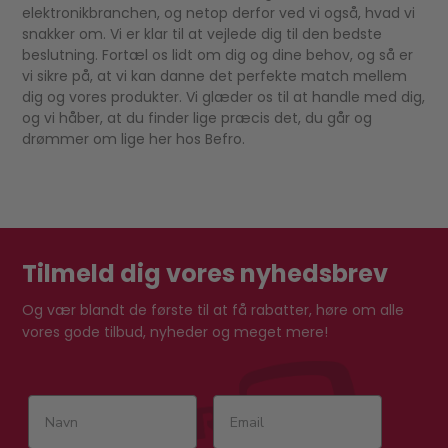
elektronikbranchen, og netop derfor ved vi også, hvad vi
snakker om. Vi er klar til at vejlede dig til den bedste
beslutning. Fortæl os lidt om dig og dine behov, og så er
vi sikre på, at vi kan danne det perfekte match mellem
dig og vores produkter. Vi glæder os til at handle med dig,
og vi håber, at du finder lige præcis det, du går og
drømmer om lige her hos Befro.
Tilmeld dig vores nyhedsbrev
Og vær blandt de første til at få rabatter, høre om alle
vores gode tilbud, nyheder og meget mere!