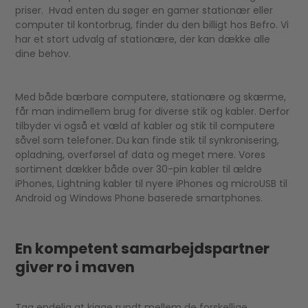
priser. Hvad enten du søger en gamer stationær eller
computer til kontorbrug, finder du den billigt hos Befro. Vi
har et stort udvalg af stationære, der kan dække alle
dine behov.
Med både bærbare computere, stationære og skærme,
får man indimellem brug for diverse stik og kabler. Derfor
tilbyder vi også et væld af kabler og stik til computere
såvel som telefoner. Du kan finde stik til synkronisering,
opladning, overførsel af data og meget mere. Vores
sortiment dækker både over 30-pin kabler til ældre
iPhones, Lightning kabler til nyere iPhones og microUSB til
Android og Windows Phone baserede smartphones.
En kompetent samarbejdspartner
giver ro i maven
Tag endelig at kigge rundt mellem de forskellige