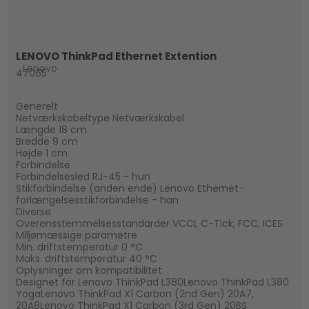
LENOVO ThinkPad Ethernet Extention
Lenovo
47065
Generelt
Netværkskabeltype Netværkskabel
Længde 18 cm
Bredde 9 cm
Højde 1 cm
Forbindelse
Forbindelsesled RJ-45 - hun
Stikforbindelse (anden ende) Lenovo Ethernet-
forlængelsesstikforbindelse - han
Diverse
Overensstemmelsesstandarder VCCI, C-Tick, FCC, ICES
Miljømæssige parametre
Min. driftstemperatur 0 °C
Maks. driftstemperatur 40 °C
Oplysninger om kompatibilitet
Designet for Lenovo ThinkPad L380Lenovo ThinkPad L380
YogaLenovo ThinkPad X1 Carbon (2nd Gen) 20A7,
20A8Lenovo ThinkPad X1 Carbon (3rd Gen) 20BS,