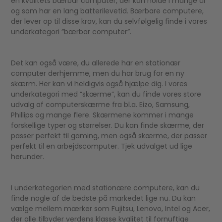
en kvalitets bærbar computer, der kan holde i mange år
og som har en lang batterilevetid. Bærbare computere,
der lever op til disse krav, kan du selvfølgelig finde i vores
underkategori ”bærbar computer”.
Det kan også være, du allerede har en stationær
computer derhjemme, men du har brug for en ny
skærm. Her kan vi heldigvis også hjælpe dig. I vores
underkategori med ”skærme”, kan du finde vores store
udvalg af computerskærme fra bl.a. Eizo, Samsung,
Phillips og mange flere. Skærmene kommer i mange
forskellige typer og størrelser. Du kan finde skærme, der
passer perfekt til gaming, men også skærme, der passer
perfekt til en arbejdscomputer. Tjek udvalget ud lige
herunder.
I underkategorien med stationære computere, kan du
finde nogle af de bedste på markedet lige nu. Du kan
vælge mellem mærker som Fujitsu, Lenovo, Intel og Acer,
der alle tilbyder verdens klasse kvalitet til fornuftige