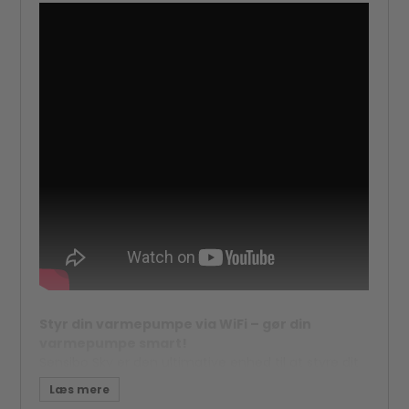
Styr din varmepumpe via WiFi – gør din
varmepumpe smart!
Sensibo Sky er den ultimative enhed til at styre dit
klimaanlæg og varmepumpe via din smartphone.
Med Sensibo vil du være i stand til at kontrollere,