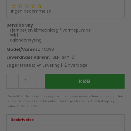
Ingen bedømmelse
Sensibo Sky
- Fjernbetjen klimaanlæg / varmepumpe
- WiFi
- Kalenderstyring
Model/Varenr.:
48292
Leverandør varenr.:
SEN-SKY-01
Lagerstatus:
Levering 1-2 hverdage
KØB
-
+
Ovenstående informationer/specifikationer er vejledende og kan uden
varsel ændres af producenten. Der tages forbehold for trykfejl og
vejledende billeder.
Beskrivelse