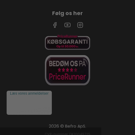
Følg os her
Læs vores anmeldelser
2026 © Befro ApS.
CVR-nummer: DK10049725