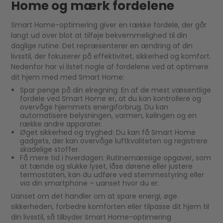
Home og mærk fordelene
Smart Home-optimering giver en række fordele, der går
langt ud over blot at tilføje bekvemmelighed til din
daglige rutine. Det repræsenterer en ændring af din
livsstil, der fokuserer på effektivitet, sikkerhed og komfort.
Nedenfor har vi listet nogle af fordelene ved at optimere
dit hjem med med Smart Home:
Spar penge på din elregning: En af de mest væsentlige
fordele ved Smart Home er, at du kan kontrollere og
overvåge hjemmets energiforbrug. Du kan
automatisere belysningen, varmen, kølingen og en
række andre apparater.
Øget sikkerhed og tryghed: Du kan få Smart Home
gadgets, der kan overvåge luftkvaliteten og registrere
skadelige stoffer.
Få mere tid i hverdagen: Rutinemæssige opgaver, som
at tænde og slukke lyset, låse dørene eller justere
termostaten, kan du udføre ved stemmestyring eller
via din smartphone – uanset hvor du er.
Uanset om det handler om at spare energi, øge
sikkerheden, forbedre komforten eller tilpasse dit hjem til
din livsstil, så tilbyder Smart Home-optimering