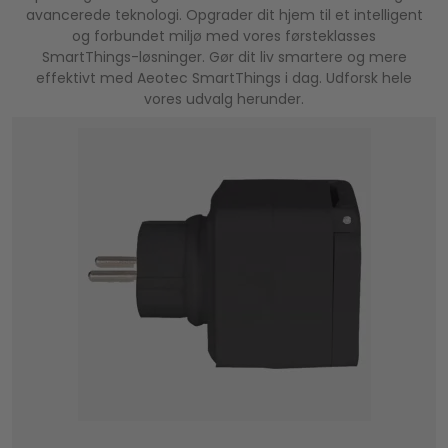
Med en åben API og mulighed for brug af IFTTT
avancerede teknologi. Opgrader dit hjem til et intelligent
bliver mulighederne endnu større.
og forbundet miljø med vores førsteklasses
SmartThings-løsninger. Gør dit liv smartere og mere
Enheden måler 11cm x 7.5cm x 2.3cm og kræver
effektivt med Aeotec SmartThings i dag. Udforsk hele
230 volt.
vores udvalg herunder.
Virker med
- Google Assistant
- Siri Shortcuts
- Amazon Alexa
- IFTTT