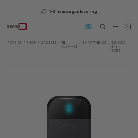
Lav fragt til pakkeshop
FORSIDE
/
SHOP
/
GADGETS
/
TIL
/
SMARTTHINGS
/
SENSIBO
HJEMMET
SKY -
SORT