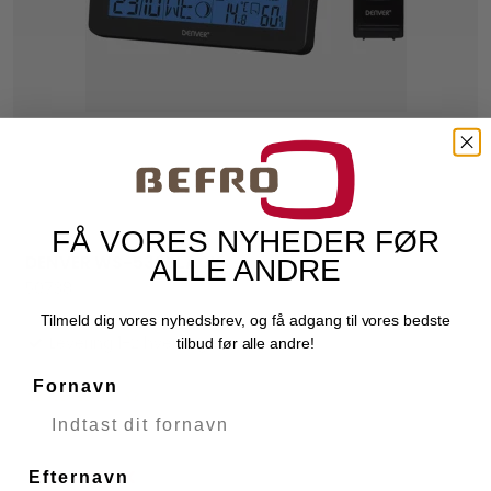
FÅ VORES NYHEDER FØR
DENVER WS-530BLACK
ALLE ANDRE
Denver Electronics
50738
Tilmeld dig vores nyhedsbrev, og få adgang til vores bedste
Levering 1-2 hverdage
tilbud før alle andre!
Fornavn
249,00 DKK
89,00 DKK
Efternavn