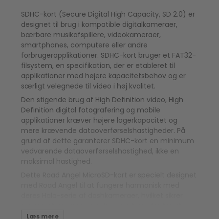
SDHC-kort (Secure Digital High Capacity, SD 2.0) er
designet til brug i kompatible digitalkameraer,
bærbare musikafspillere, videokameraer,
smartphones, computere eller andre
forbrugerapplikationer. SDHC-kort bruger et FAT32-
filsystem, en specifikation, der er etableret til
applikationer med højere kapacitetsbehov og er
særligt velegnede til video i høj kvalitet.
Den stigende brug af High Definition video, High
Definition digital fotografering og mobile
applikationer kræver højere lagerkapacitet og
mere krævende dataoverførselshastigheder. På
grund af dette garanterer SDHC-kort en minimum
vedvarende dataoverførselshastighed, ikke en
maksimal hastighed.
Dette Road Angel MicroSD-kort er specielt designet
med Road Angel til at fungere harmonisk med
deres Halo-serie af dashkameraer, hvilket sikrer
superhurtige læse- og skrivehastigheder for at
sikre, at du får optaget alle data, sådan som du