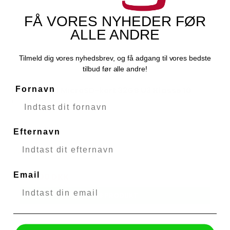
FÅ VORES NYHEDER FØR
ALLE ANDRE
Tilmeld dig vores nyhedsbrev, og få adgang til vores bedste
tilbud før alle andre!
Fornavn
Road Angel MicroSD-kort 32GB U3 Klasse 10
Road Angel
51298
Fjernlager
Efternavn
Email
299,00 DKK
VIS PRODUKT