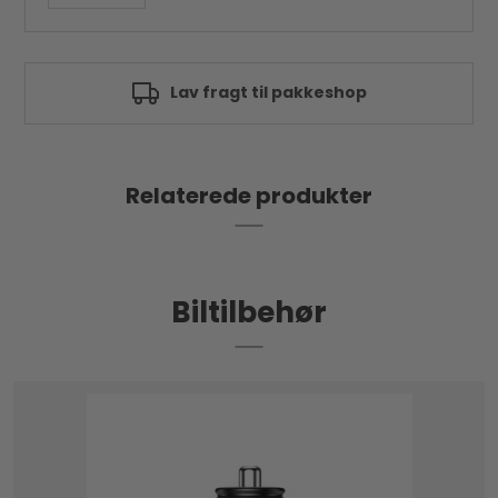
forventer.
Optagelsestimer
Go (1080p) 8 timer
Lav fragt til pakkeshop
Drive (1440p) 7 timer
View (1080p + 1440p) 6 timer
Pro (1080p + 1440p) 6 timer
Relaterede produkter
Biltilbehør