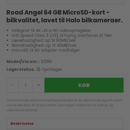
Road Angel 64 GB MicroSD-kort -
bilkvalitet, lavet til Halo bilkameraer.
Velegnet til 4K ultra HD videooptagelse
UHS Speed ​​​​Class 3 (U3) til hurtig overførsel af filer
Læsehastighed: op til 90MB/sek.
Skrivehastighed: op til 45MB/sek.
microSD til SD adapter medfølger
Model/Varenr.:
51296
Lagerstatus:
Fjernlager
KØB
-
+
Ovenstående informationer/specifikationer er vejledende og kan uden
varsel ændres af producenten. Der tages forbehold for trykfejl og
vejledende billeder.
Beskrivelse