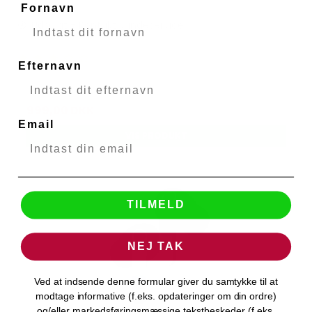
Fornavn
Udsolgt - Kontakt kundeservice
Efternavn
1.199,00 DKK
999,00 DKK
Email
VIS PRODUKT
TILMELD
NEJ TAK
Ved at indsende denne formular giver du samtykke til at
modtage informative (f.eks. opdateringer om din ordre)
og/eller markedsføringsmæssige tekstbeskeder (f.eks.