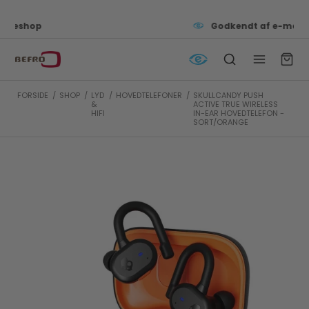
Godkendt af e-mærket
FORSIDE
/
SHOP
/
LYD
/
HOVEDTELEFONER
/
SKULLCANDY PUSH
&
ACTIVE TRUE WIRELESS
HIFI
IN-EAR HOVEDTELEFON -
SORT/ORANGE