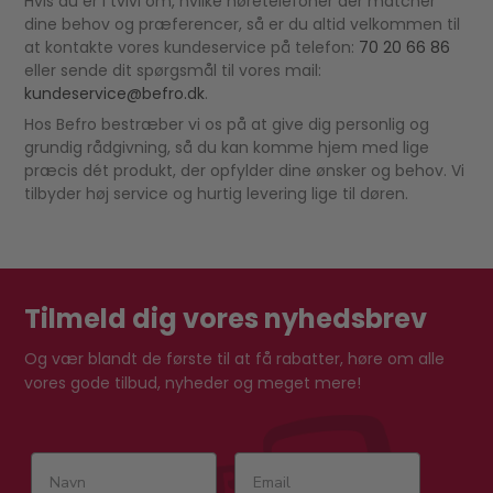
Hvis du er i tvivl om, hvilke høretelefoner der matcher
dine behov og præferencer, så er du altid velkommen til
at kontakte vores kundeservice på telefon:
70 20 66 86
eller sende dit spørgsmål til vores mail:
kundeservice@befro.dk
.
Hos Befro bestræber vi os på at give dig personlig og
grundig rådgivning, så du kan komme hjem med lige
præcis dét produkt, der opfylder dine ønsker og behov. Vi
tilbyder høj service og hurtig levering lige til døren.
Tilmeld dig vores nyhedsbrev
Og vær blandt de første til at få rabatter, høre om alle
vores gode tilbud, nyheder og meget mere!