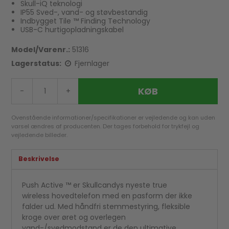
Skull-iQ teknologi
IP55 Sved-, vand- og støvbestandig
Indbygget Tile ™ Finding Technology
USB-C hurtigopladningskabel
Model/Varenr.:
51316
Lagerstatus:
Fjernlager
KØB
-
+
Ovenstående informationer/specifikationer er vejledende og kan uden
varsel ændres af producenten. Der tages forbehold for trykfejl og
vejledende billeder.
Beskrivelse
Push Active ™ er Skullcandys nyeste true
wireless hovedtelefon med en pasform der ikke
falder ud. Med håndfri stemmestyring, fleksible
kroge over øret og overlegen
vand-/svedmodstand er de den ultimative