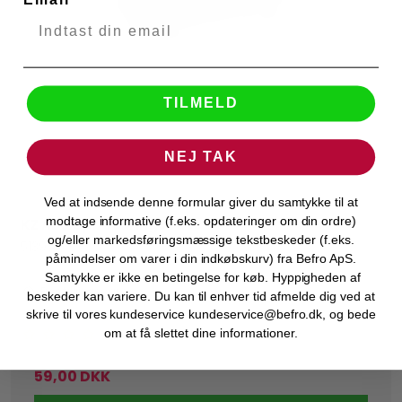
TILMELD
NEJ TAK
Ved at indsende denne formular giver du samtykke til at
modtage informative (f.eks. opdateringer om din ordre)
KZ ABS Opbevaringscase
KZ Audio
og/eller markedsføringsmæssige tekstbeskeder (f.eks.
51395
påmindelser om varer i din indkøbskurv) fra Befro ApS.
Samtykke er ikke en betingelse for køb. Hyppigheden af
Bestillingsvare
beskeder kan variere. Du kan til enhver tid afmelde dig ved at
skrive til vores kundeservice kundeservice@befro.dk, og bede
om at få slettet dine informationer.
59,00 DKK