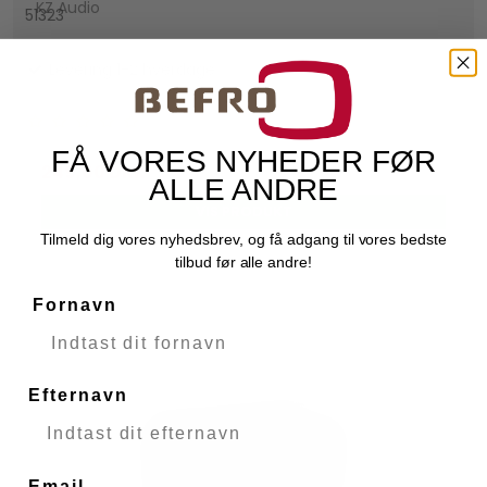
KZ Audio
51323
Levering 1-2 hverdage
FÅ VORES NYHEDER FØR
249,00 DKK
ALLE ANDRE
VIS PRODUKT
Tilmeld dig vores nyhedsbrev, og få adgang til vores bedste
tilbud før alle andre!
Fornavn
Efternavn
Email