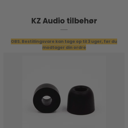
KZ Audio tilbehør
OBS. Bestillingsvare kan tage op til 3 uger, før du
modtager din ordre