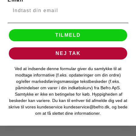
TILMELD
NEJ TAK
Ilford Galerie Gold Fibre Rag 270G A4
Ved at indsende denne formular giver du samtykke til at
Ilford
modtage informative (f.eks. opdateringer om din ordre)
50 Sheet
og/eller markedsføringsmæssige tekstbeskeder (f.eks.
50671
påmindelser om varer i din indkøbskurv) fra Befro ApS.
Samtykke er ikke en betingelse for køb. Hyppigheden af
beskeder kan variere. Du kan til enhver tid afmelde dig ved at
Bestillingsvare
skrive til vores kundeservice kundeservice@befro.dk, og bede
om at få slettet dine informationer.