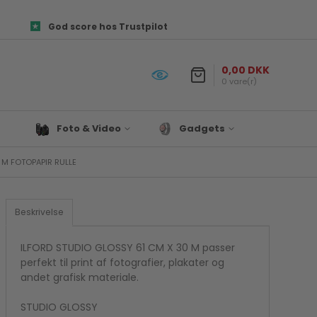
God score hos Trustpilot
0,00 DKK
0 vare(r)
Foto & Video
Gadgets
 M FOTOPAPIR RULLE
Objektiver
Prepper udstyr
es og
Canon Kamera Tilbehør
Lys & Projekter
Fototasker
Biltilbehør
Beskrivelse
ør
Foto Papir
Satechi
re
Hukommelseskort
Til Hjemmet
ILFORD STUDIO GLOSSY 61 CM X 30 M passer
perfekt til print af fotografier, plakater og
Kamera tilbehør
Drone
andet grafisk materiale.
Kamerastativ
Denver
Mikrofon
STUDIO GLOSSY