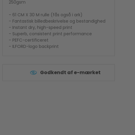
250gsm
Kamera flash
Polaroid Kamera
- 61 CM X 30 M rulle (fås også i ark)
- Fantastisk billedbeskrivelse og bestandighed
- Instant dry, high-speed print
- Superb, consistent print performance
- PEFC-certificeret
- ILFORD-logo backprint
Godkendt af e-mærket