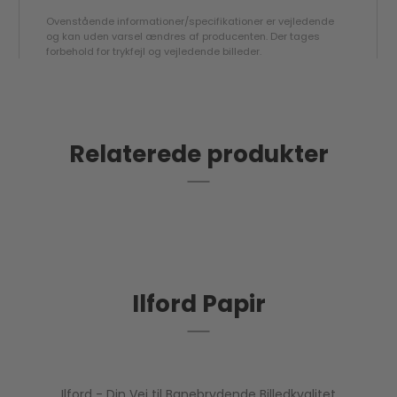
Ovenstående informationer/specifikationer er vejledende
og kan uden varsel ændres af producenten. Der tages
forbehold for trykfejl og vejledende billeder.
Relaterede produkter
Ilford Papir
Ilford - Din Vej til Banebrydende Billedkvalitet