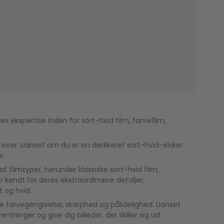
s ekspertise inden for sort-hvid film, farvefilm,
en over. Uanset om du er en dedikeret sort-hvid-elsker
e.
filmtyper, herunder klassiske sort-hvid film,
er kendt for deres ekstraordinære detaljer,
t og hvid.
ende farvegengivelse, skarphed og pålidelighed. Uanset
tninger og give dig billeder, der skiller sig ud.