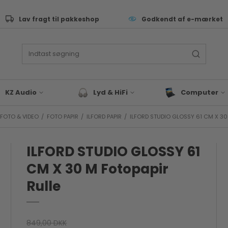
Lav fragt til pakkeshop
Godkendt af e-mærket
KZ Audio
Lyd & HiFi
Computer
FOTO & VIDEO
/
FOTO PAPIR
/
ILFORD PAPIR
/
ILFORD STUDIO GLOSSY 61 CM X 30
ive Performance
Lyd & Hifi tilbehør
Tastatur
as
Bluetooth Højtaler
Computer Sleev
Tasker
ILFORD STUDIO GLOSSY 61
eyboard & synth
Hovedtelefoner
Computer Tilbeh
rommer
CM X 30 M Fotopapir
Docks & Adapte
J & EDM
Rulle
Gaming
x & studie
Bærbar
LLROUND & VALUE
Blæk & Toner
 Audio tilbehør
849,00 DKK