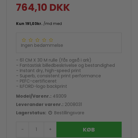
764,10 DKK
Ingen bedømmelse
- 61 CM X 30 M rulle (fås også i ark)
- Fantastisk billedbeskrivelse og bestandighed
- Instant dry, high-speed print
ng
Lav fragt til pakkeshop
- Superb, consistent print performance
- PEFC-certificeret
- ILFORD-logo backprint
Model/Varenr.:
49309
Leverandør varenr.:
2008031
Lagerstatus:
Bestillingsvare
KØB
-
+