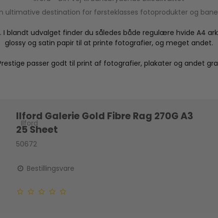
in ultimative destination for førsteklasses fotoprodukter og bane
rd. I blandt udvalget finder du således både regulære hvide A4 a
glossy og satin papir til at printe fotografier, og meget andet.
 Prestige passer godt til print af fotografier, plakater og andet gra
Ilford Galerie Gold Fibre Rag 270G A3
Ilford
25 Sheet
50672
Bestillingsvare