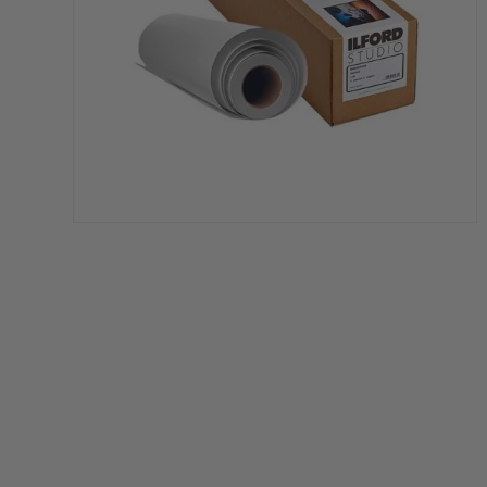
s Trustpilot
1-2 hverdages leveri