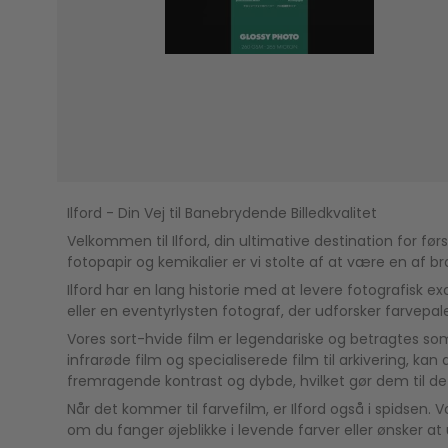
Ilford - Din Vej til Banebrydende Billedkvalitet
Velkommen til Ilford, din ultimative destination for fø
fotopapir og kemikalier er vi stolte af at være en af ​
Ilford har en lang historie med at levere fotografisk e
eller en eventyrlysten fotograf, der udforsker farvepalett
Vores sort-hvide film er legendariske og betragtes so
infrarøde film og specialiserede film til arkivering, ka
fremragende kontrast og dybde, hvilket gør dem til det 
Når det kommer til farvefilm, er Ilford også i spidsen.
om du fanger øjeblikke i levende farver eller ønsker at u