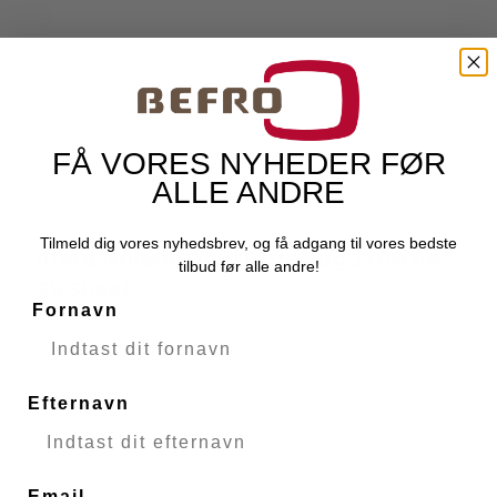
FÅ VORES NYHEDER FØR
ALLE ANDRE
Tilmeld dig vores nyhedsbrev, og få adgang til vores bedste
Ilford Galerie Gold Fibre Rag 270G A4
tilbud før alle andre!
Ilford
25 Sheet
Fornavn
50670
Bestillingsvare
Efternavn
Email