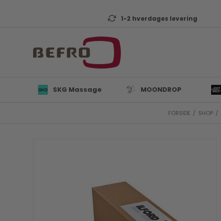
1-2 hverdages levering
SKG Massage
MOONDROP
FORSIDE
/
SHOP
/
L
B
K
T
D
Mi
A
KZ