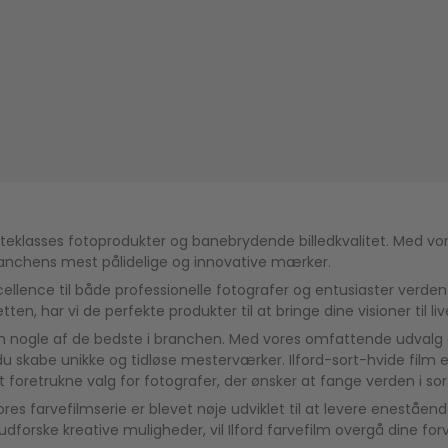
rsteklasses fotoprodukter og banebrydende billedkvalitet. Med vore
​branchens mest pålidelige og innovative mærker.
xcellence til både professionelle fotografer og entusiaster verd
en, har vi de perfekte produkter til at bringe dine visioner til liv
m nogle af de bedste i branchen. Med vores omfattende udvalg af 
n du skabe unikke og tidløse mesterværker. Ilford-sort-hvide film 
foretrukne valg for fotografer, der ønsker at fange verden i sor
 Vores farvefilmserie er blevet nøje udviklet til at levere enestå
dforske kreative muligheder, vil Ilford farvefilm overgå dine forven