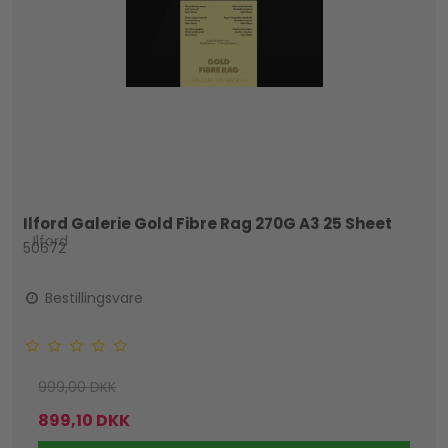
Ilford Galerie Gold Fibre Rag 270G A3 25 Sheet
Ilford
50672
Bestillingsvare
999,00 DKK
899,10 DKK