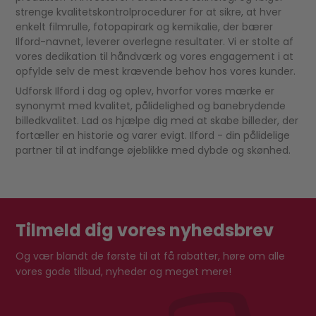
strenge kvalitetskontrolprocedurer for at sikre, at hver
enkelt filmrulle, fotopapirark og kemikalie, der bærer
Ilford-navnet, leverer overlegne resultater. Vi er stolte af
vores dedikation til håndværk og vores engagement i at
opfylde selv de mest krævende behov hos vores kunder.
Udforsk Ilford i dag og oplev, hvorfor vores mærke er
synonymt med kvalitet, pålidelighed og banebrydende
billedkvalitet. Lad os hjælpe dig med at skabe billeder, der
fortæller en historie og varer evigt. Ilford - din pålidelige
partner til at indfange øjeblikke med dybde og skønhed.
Tilmeld dig vores nyhedsbrev
Og vær blandt de første til at få rabatter, høre om alle
vores gode tilbud, nyheder og meget mere!