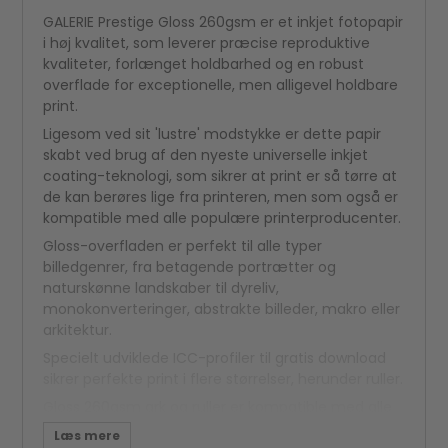
GALERIE Prestige Gloss 260gsm er et inkjet fotopapir
i høj kvalitet, som leverer præcise reproduktive
kvaliteter, forlænget holdbarhed og en robust
overflade for exceptionelle, men alligevel holdbare
print.
Ligesom ved sit 'lustre' modstykke er dette papir
skabt ved brug af den nyeste universelle inkjet
coating-teknologi, som sikrer at print er så tørre at
de kan berøres lige fra printeren, men som også er
kompatible med alle populære printerproducenter.
Gloss-overfladen er perfekt til alle typer
billedgenrer, fra betagende portrætter og
naturskønne landskaber til dyreliv,
monokonverteringer, abstrakte billeder, makro eller
arkitektur.
Specielt udviklede ICC-profiler til gratis download
sikrer perfekte print i flere størrelser, herunder ruller.
Gloss 260gsm ark og ruller er kompatible med alle
kvalitets farve- og pigmentbaserede inkjet-