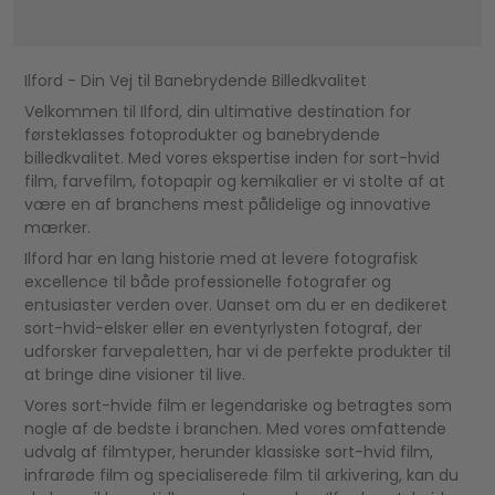
Ilford - Din Vej til Banebrydende Billedkvalitet
Velkommen til Ilford, din ultimative destination for
førsteklasses fotoprodukter og banebrydende
billedkvalitet. Med vores ekspertise inden for sort-hvid
film, farvefilm, fotopapir og kemikalier er vi stolte af at
være en af ​​branchens mest pålidelige og innovative
mærker.
Ilford har en lang historie med at levere fotografisk
excellence til både professionelle fotografer og
entusiaster verden over. Uanset om du er en dedikeret
sort-hvid-elsker eller en eventyrlysten fotograf, der
udforsker farvepaletten, har vi de perfekte produkter til
at bringe dine visioner til live.
Vores sort-hvide film er legendariske og betragtes som
nogle af de bedste i branchen. Med vores omfattende
udvalg af filmtyper, herunder klassiske sort-hvid film,
infrarøde film og specialiserede film til arkivering, kan du