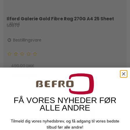
Ilford Galerie Gold Fibre Rag 270G A4 25 Sheet
Ilford
50670
Bestillingsvare
499,00 DKK
449,10 DKK
VIS PRODUKT
FÅ VORES NYHEDER FØR
ALLE ANDRE
Tilmeld dig vores nyhedsbrev, og få adgang til vores bedste
tilbud før alle andre!