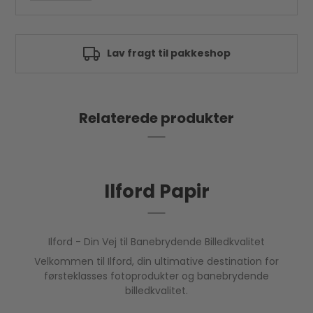
printere.
Tekniske specifikationer
Vægt: 260gsm
Uigennemsigtighed: 98%
Godkendt af e-mærket
Overflade: Gloss
Caliper: 265 micron (10mil)
Tint (CIE L'a*b*): 95.8, 0.6, -4.5
Medietype: Fotopapir
Relaterede produkter
Ilford Papir
Ilford - Din Vej til Banebrydende Billedkvalitet
Velkommen til Ilford, din ultimative destination for
førsteklasses fotoprodukter og banebrydende
billedkvalitet.