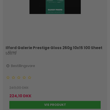
Ilford Galerie Prestige Gloss 260g 10x15 100 Sheet
Ilford
50675
Bestillingsvare
249,00 DKK
224,10 DKK
VIS PRODUKT