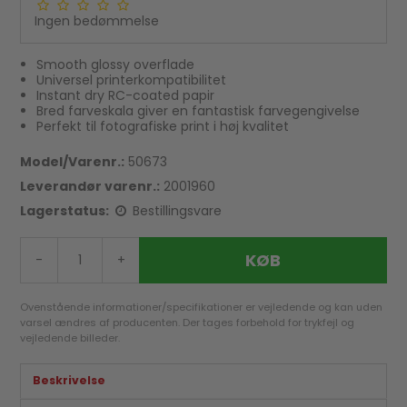
Ingen bedømmelse
Smooth glossy overflade
Universel printerkompatibilitet
Instant dry RC-coated papir
Bred farveskala giver en fantastisk farvegengivelse
Perfekt til fotografiske print i høj kvalitet
Model/Varenr.:
50673
Leverandør varenr.:
2001960
Lagerstatus:
Bestillingsvare
KØB
-
+
Ovenstående informationer/specifikationer er vejledende og kan uden
varsel ændres af producenten. Der tages forbehold for trykfejl og
vejledende billeder.
Beskrivelse