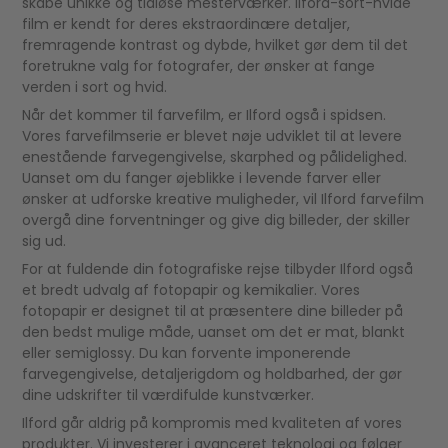
skabe unikke og tidløse mesterværker. Ilford-sort-hvide
film er kendt for deres ekstraordinære detaljer,
fremragende kontrast og dybde, hvilket gør dem til det
foretrukne valg for fotografer, der ønsker at fange
verden i sort og hvid.
Når det kommer til farvefilm, er Ilford også i spidsen.
Vores farvefilmserie er blevet nøje udviklet til at levere
enestående farvegengivelse, skarphed og pålidelighed.
Uanset om du fanger øjeblikke i levende farver eller
ønsker at udforske kreative muligheder, vil Ilford farvefilm
overgå dine forventninger og give dig billeder, der skiller
sig ud.
For at fuldende din fotografiske rejse tilbyder Ilford også
et bredt udvalg af fotopapir og kemikalier. Vores
fotopapir er designet til at præsentere dine billeder på
den bedst mulige måde, uanset om det er mat, blankt
eller semiglossy. Du kan forvente imponerende
farvegengivelse, detaljerigdom og holdbarhed, der gør
dine udskrifter til værdifulde kunstværker.
Ilford går aldrig på kompromis med kvaliteten af ​​vores
produkter. Vi investerer i avanceret teknologi og følger