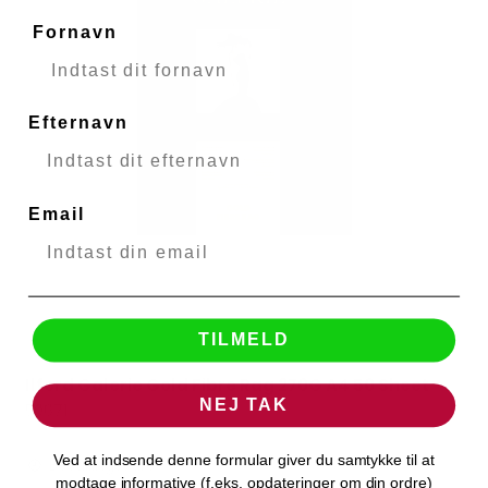
Fornavn
Efternavn
Email
TILMELD
Ilford Galerie Gold Fibre Rag 270G A4 50 Sheet
Ilford
NEJ TAK
50671
Ved at indsende denne formular giver du samtykke til at
Bestillingsvare
modtage informative (f.eks. opdateringer om din ordre)