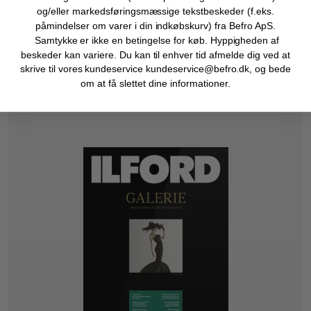
og/eller markedsføringsmæssige tekstbeskeder (f.eks.
påmindelser om varer i din indkøbskurv) fra Befro ApS.
Samtykke er ikke en betingelse for køb. Hyppigheden af
899,00 DKK
beskeder kan variere. Du kan til enhver tid afmelde dig ved at
809,10 DKK
skrive til vores kundeservice kundeservice@befro.dk, og bede
om at få slettet dine informationer.
VIS PRODUKT