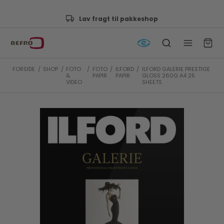
Godkendt af e-mærket
FORSIDE
/
SHOP
/
FOTO
/
FOTO
/
ILFORD
/
ILFORD GALERIE PRESTIGE
&
PAPIR
PAPIR
GLOSS 260G A4 25
VIDEO
SHEETS