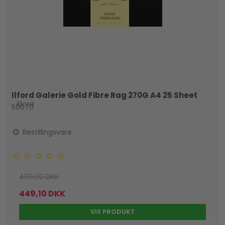
Ilford Galerie Gold Fibre Rag 270G A4 25 Sheet
Ilford
50670
Bestillingsvare
499,00 DKK
449,10 DKK
VIS PRODUKT