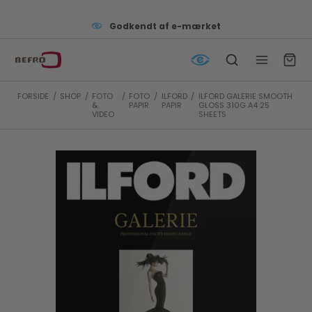
Godkendt af e-mærket
FORSIDE
/
SHOP
/
FOTO
/
FOTO
/
ILFORD
/
ILFORD GALERIE SMOOTH
&
PAPIR
PAPIR
GLOSS 310G A4 25
VIDEO
SHEETS