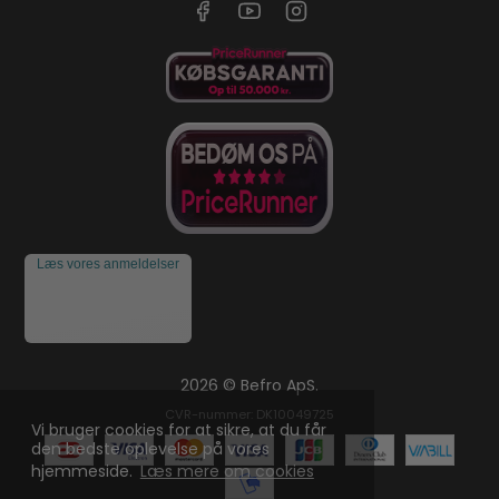
Læs vores anmeldelser
2026 © Befro ApS.
CVR-nummer: DK10049725
Vi bruger cookies for at sikre, at du får
den bedste oplevelse på vores
hjemmeside.
Læs mere om cookies