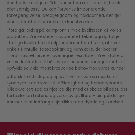
den bedst mulige måde, uanset om det er mat, blankt
eller semiglossy. Du kan forvente imponerende
farvegengivelse, detaljerigdom og holdbarhed, der gør
dine udskrifter til værdifulde kunstværker.
Ilford går aldrig på kompromis med kvaliteten af ​​vores
produkter. Vi investerer i avanceret teknologi og følger
strenge kvalitetskontrolprocedurer for at sikre, at hver
enkelt filmrulle, fotopapirark og kemikalie, der bærer
Ilford-navnet, leverer overlegne resultater. Vi er stolte af
vores dedikation til håndværk og vores engagement i at
opfylde selv de mest krævende behov hos vores kunder.
Udforsk Ilford i dag og oplev, hvorfor vores mærke er
synonymt med kvalitet, pålidelighed og banebrydende
billedkvalitet. Lad os hjælpe dig med at skabe billeder, der
fortæller en historie og varer evigt. Ilford - din pålidelige
partner til at indfange øjeblikke med dybde og skønhed.