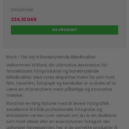
249,00 DKK
224,10 DKK
VIS PRODUKT
Ilford - Din Vej til Banebrydende Billedkvalitet
Velkommen til Ilford, din ultimative destination for
førsteklasses fotoprodukter og banebrydende
billedkvalitet. Med vores ekspertise inden for sort-hvid
film, farvefilm, fotopapir og kemikalier er vi stolte af at
være en af ​​branchens mest pålidelige og innovative
mærker.
Ilford har en lang historie med at levere fotografisk
excellence til både professionelle fotografer og
entusiaster verden over. Uanset om du er en dedikeret
sort-hvid-elsker eller en eventyrlysten fotograf, der
udforsker farvepaletten, har vi de perfekte produkter til