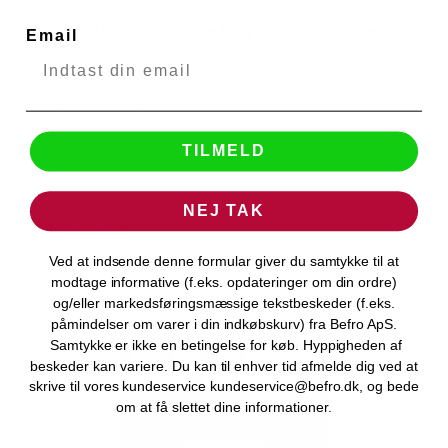
Ilford Galerie Gold Fibre Rag 270G A4 50 Sheet
Email
Ilford
50671
Bestillingsvare
TILMELD
899,00 DKK
NEJ TAK
809,10 DKK
Ved at indsende denne formular giver du samtykke til at
VIS PRODUKT
modtage informative (f.eks. opdateringer om din ordre)
og/eller markedsføringsmæssige tekstbeskeder (f.eks.
påmindelser om varer i din indkøbskurv) fra Befro ApS.
Samtykke er ikke en betingelse for køb. Hyppigheden af
beskeder kan variere. Du kan til enhver tid afmelde dig ved at
skrive til vores kundeservice kundeservice@befro.dk, og bede
om at få slettet dine informationer.