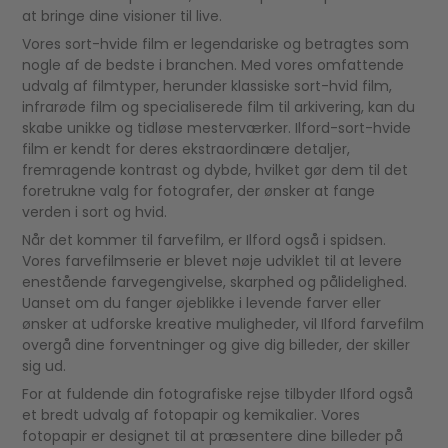
at bringe dine visioner til live.
Vores sort-hvide film er legendariske og betragtes som
nogle af de bedste i branchen. Med vores omfattende
udvalg af filmtyper, herunder klassiske sort-hvid film,
infrarøde film og specialiserede film til arkivering, kan du
skabe unikke og tidløse mesterværker. Ilford-sort-hvide
film er kendt for deres ekstraordinære detaljer,
fremragende kontrast og dybde, hvilket gør dem til det
foretrukne valg for fotografer, der ønsker at fange
verden i sort og hvid.
Når det kommer til farvefilm, er Ilford også i spidsen.
Vores farvefilmserie er blevet nøje udviklet til at levere
enestående farvegengivelse, skarphed og pålidelighed.
Uanset om du fanger øjeblikke i levende farver eller
ønsker at udforske kreative muligheder, vil Ilford farvefilm
overgå dine forventninger og give dig billeder, der skiller
sig ud.
For at fuldende din fotografiske rejse tilbyder Ilford også
et bredt udvalg af fotopapir og kemikalier. Vores
fotopapir er designet til at præsentere dine billeder på