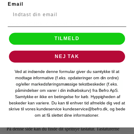
Email
Satechi W1 USB-C-tastatur - nordisk layout
Satechi
50950
TILMELD
3-5 hverdage (Fjernlager)
NEJ TAK
Ved at indsende denne formular giver du samtykke til at
549,00 DKK
modtage informative (f.eks. opdateringer om din ordre)
og/eller markedsføringsmæssige tekstbeskeder (f.eks.
VIS PRODUKT
påmindelser om varer i din indkøbskurv) fra Befro ApS.
Samtykke er ikke en betingelse for køb. Hyppigheden af
beskeder kan variere. Du kan til enhver tid afmelde dig ved at
Tastatur
skrive til vores kundeservice kundeservice@befro.dk, og bede
om at få slettet dine informationer.
På denne side kan du finde dit spritnye tastatur. Tastaturerne