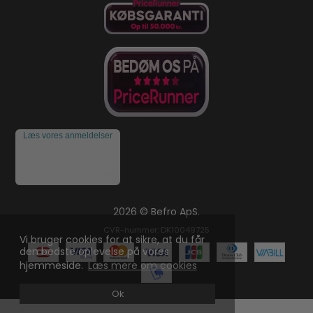
Læs vores anmeldelser
2026 © Befro ApS.
CVR-nummer: DK10049725
Vi bruger cookies for at sikre, at du får
den bedste oplevelse på vores
hjemmeside.
Læs mere om cookies
Ok