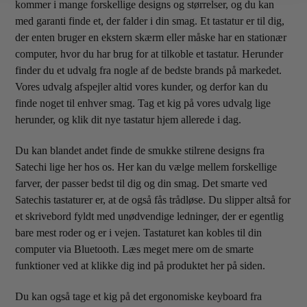
kommer i mange forskellige designs og størrelser, og du kan
med garanti finde et, der falder i din smag. Et tastatur er til dig,
der enten bruger en ekstern skærm eller måske har en stationær
computer, hvor du har brug for at tilkoble et tastatur. Herunder
finder du et udvalg fra nogle af de bedste brands på markedet.
Vores udvalg afspejler altid vores kunder, og derfor kan du
finde noget til enhver smag. Tag et kig på vores udvalg lige
herunder, og klik dit nye tastatur hjem allerede i dag.
Du kan blandet andet finde de smukke stilrene designs fra
Satechi lige her hos os. Her kan du vælge mellem forskellige
farver, der passer bedst til dig og din smag. Det smarte ved
Satechis tastaturer er, at de også fås trådløse. Du slipper altså for
et skrivebord fyldt med unødvendige ledninger, der er egentlig
bare mest roder og er i vejen. Tastaturet kan kobles til din
computer via Bluetooth. Læs meget mere om de smarte
funktioner ved at klikke dig ind på produktet her på siden.
Du kan også tage et kig på det ergonomiske keyboard fra