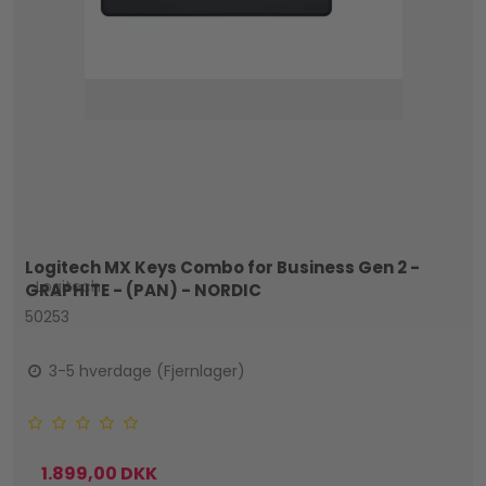
Logitech MX Keys Combo for Business Gen 2 -
Logitech
GRAPHITE - (PAN) - NORDIC
50253
3-5 hverdage (Fjernlager)
1.899,00 DKK