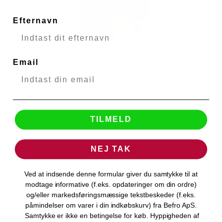
Efternavn
Email
TILMELD
BROTHER LC1280XLY Ink yellow
BROTHER
33506
NEJ TAK
Kompatible printere
Brother MFC-J5910DW
Ved at indsende denne formular giver du samtykke til at
Brother MFC-J6510DW
modtage informative (f.eks. opdateringer om din ordre)
Brother MFC-J6710DW
og/eller markedsføringsmæssige tekstbeskeder (f.eks.
Brother MFC-J6910DW
påmindelser om varer i din indkøbskurv) fra Befro ApS.
Samtykke er ikke en betingelse for køb. Hyppigheden af