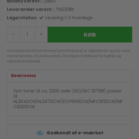
Model/Varenr.:
21850
Leverandør varenr.:
TN230BK
Lagerstatus:
Levering 1-2 hverdage
KØB
-
+
Ovenstående informationer/specifikationer er vejledende og kan uden
varsel ændres af producenten. Der tages forbehold for trykfejl og
vejledende billeder.
Beskrivelse
Sort toner til ca. 2200 sider (ISO/IEC 19798) passer
til:
HL3040CN/HL3070CW/DCP9010CN/MFC9120CN/MF
C9320CW
Godkendt af e-mærket