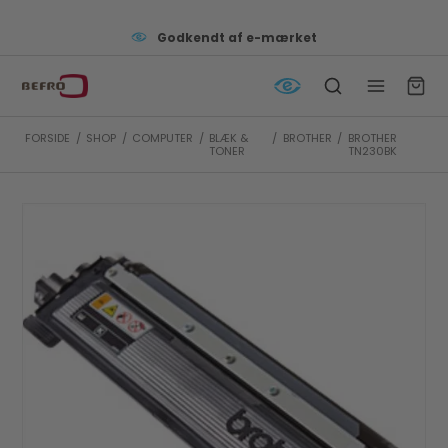
Godkendt af e-mærket
FORSIDE
/
SHOP
/
COMPUTER
/
BLÆK &
/
BROTHER
/
BROTHER
TONER
TN230BK