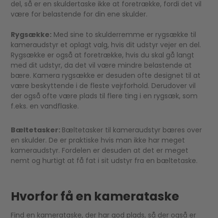
del, så er en skuldertaske ikke at foretrække, fordi det vil
være for belastende for din ene skulder.
Rygsække:
Med sine to skulderremme er rygsække til
kameraudstyr et oplagt valg, hvis dit udstyr vejer en del.
Rygsække er også at foretrække, hvis du skal gå langt
med dit udstyr, da det vil være mindre belastende at
bære. Kamera rygsække er desuden ofte designet til at
være beskyttende i de fleste vejrforhold. Derudover vil
der også ofte være plads til flere ting i en rygsæk, som
f.eks. en vandflaske.
Bæltetasker:
Bæltetasker til kameraudstyr bæres over
en skulder. De er praktiske hvis man ikke har meget
kameraudstyr. Fordelen er desuden at det er meget
nemt og hurtigt at få fat i sit udstyr fra en bæltetaske.
Hvorfor få en kamerataske
Find en kamerataske, der har god plads, så der også er