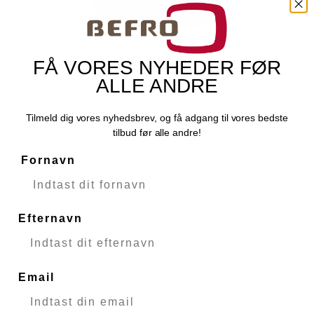
FÅ VORES NYHEDER FØR
ALLE ANDRE
Tilmeld dig vores nyhedsbrev, og få adgang til vores bedste
LOWEPRO Rygsæk Tahoe BP 150 Sort
tilbud før alle andre!
LOWEPRO
51373
Fornavn
Fjernlager
Efternavn
749,00 DKK
599,00 DKK
Email
VIS PRODUKT