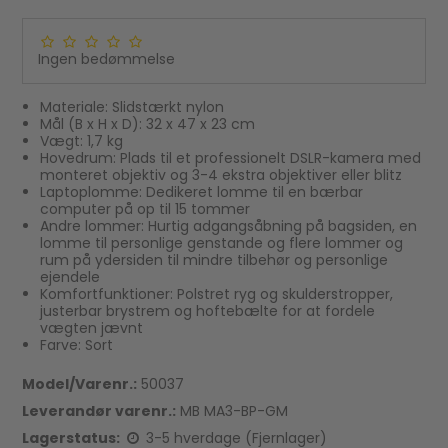
Ingen bedømmelse
Materiale: Slidstærkt nylon
Mål (B x H x D): 32 x 47 x 23 cm
Vægt: 1,7 kg
Hovedrum: Plads til et professionelt DSLR-kamera med
monteret objektiv og 3-4 ekstra objektiver eller blitz
Laptoplomme: Dedikeret lomme til en bærbar
computer på op til 15 tommer
Andre lommer: Hurtig adgangsåbning på bagsiden, en
lomme til personlige genstande og flere lommer og
rum på ydersiden til mindre tilbehør og personlige
ejendele
Komfortfunktioner: Polstret ryg og skulderstropper,
justerbar brystrem og hoftebælte for at fordele
vægten jævnt
Farve: Sort
Model/Varenr.:
50037
Leverandør varenr.:
MB MA3-BP-GM
Lagerstatus:
3-5 hverdage (Fjernlager)