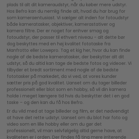
plads til alt dit kameraudstyr, når du køber mere udstyr.
Hos Befro kan du nemlig finde alt, hvad du har brug for
som kameraentusiast. Vi sælger alt inden for fotoudstyr
både kameratasker, objektiver, kamerastativer og
kamera filtre. Der er noget for enhver smag og
fotoudstyr, der passer til ethvert niveau - alt dette bør
dog beskyttes med en høj kvalitet fototaske fra
Manfrotto eller Lowepro. Tag et kig her, hvor du kan finde
nogle af de bedste kameratasker, der beskytter alt dit
udstyr, så du altid kan tage de bedste fotos og videoer. Vi
tilbyder et bredt sortiment med nogle af de bedste
fototasker på markedet, da vi ved, at vores kunder
sætter pris på god kvalitet. Uanset om du tager billeder
professionelt eller blot som en hobby, så vil din kamera
holde i meget længere tid hvis du beskytter det i en god
taske – og den kan du få hos Befro.
Er du vild med at tage billeder og film, er det nødvendigt
at have det rette udstyr. Uanset om du blot har foto og
video som en lille hobby eller om du gør det
professionelt, vil man selvfølgelig altid gerne have, at
kvaliteten er i orden. Der findes få ting mere irriterende