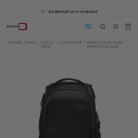
Godkendt af e-mærket
FORSIDE
/
SHOP
/
FOTO &
/
FOTOTASKER
/
MANFROTTO RYGSÆK
VIDEO
ADVANCED III GEAR