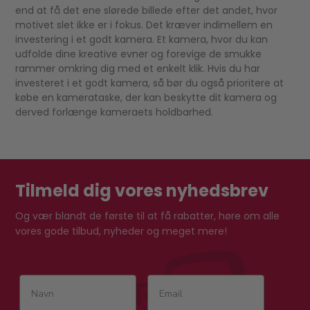
end at få det ene slørede billede efter det andet, hvor
motivet slet ikke er i fokus. Det kræver indimellem en
investering i et godt kamera. Et kamera, hvor du kan
udfolde dine kreative evner og forevige de smukke
rammer omkring dig med et enkelt klik. Hvis du har
investeret i et godt kamera, så bør du også prioritere at
købe en kamerataske, der kan beskytte dit kamera og
derved forlænge kameraets holdbarhed.
Tilmeld dig vores nyhedsbrev
Og vær blandt de første til at få rabatter, høre om alle
vores gode tilbud, nyheder og meget mere!