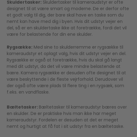
Skuldertasker:
Skuldertasker til kameraudstyr er ofte
designet til at være smart og moderne. De er derfor ofte
et godt valg til dig, der bare skal have en taske som du
nemt kan have med dig i byen. Hvis dit udstyr vejer en
del, så er en skuldertaske ikke at foretrække, fordi det vil
være for belastende for din ene skulder.
Rygsække:
Med sine to skulderremme er rygsække til
kameraudstyr et oplagt valg, hvis dit udstyr vejer en del.
Rygsække er også at foretrække, hvis du skal gå langt
med dit udstyr, da det vil være mindre belastende at
bære. Kamera rygsække er desuden ofte designet til at
være beskyttende i de fleste vejrforhold. Derudover vil
der også ofte være plads til flere ting i en rygsæk, som
f.eks. en vandflaske.
Bæltetasker:
Bæltetasker til kameraudstyr bæres over
en skulder. De er praktiske hvis man ikke har meget
kameraudstyr. Fordelen er desuden at det er meget
nemt og hurtigt at få fat i sit udstyr fra en bæltetaske.