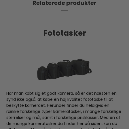
Relaterede produkter
stativmontering foran.
Andre funktioner inkluderer en dedikeret 15-
tommer bærbar computer lomme, polstret for at
tilføje det ekstra beskyttende lag og let at nå,
Fototasker
mens du er på farten. Denne taske kan endda
omdannes til en dagligdags rygsæk hvis du
foretrækker det. Alt hvad du skal gøre er at fjerne
dividerne, og du har en pålidelig dagstaske. Alt ydre
stof er behandlet for at være vandafvisende, og et
regncover er inkluderet til ugunstige vejrforhold.
Rygsækken vejer 1,43 kg, indvendige mål er 32 x 15 x
40 cm og ydermål 33 x 19 x 49 cm.
Har man købt sig et godt kamera, så er det næsten en
synd ikke også, at købe en høj kvalitet fototaske til at
beskytte kameraet. Herunder finder du heldigvis en
række forskellige typer kameratasker, i mange forskellige
størrelser og mål, samt i forskellige prisklasser. Med en af
de mange kameratasker du finder her på siden, kan du