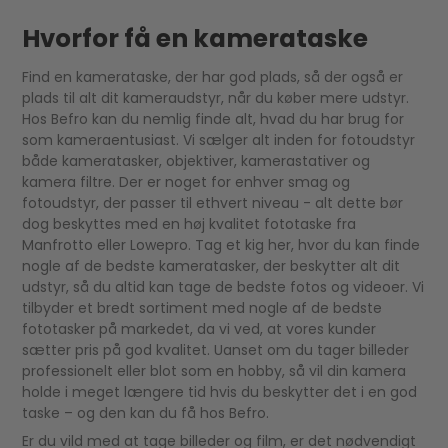
Hvorfor få en kamerataske
Find en kamerataske, der har god plads, så der også er
plads til alt dit kameraudstyr, når du køber mere udstyr.
Hos Befro kan du nemlig finde alt, hvad du har brug for
som kameraentusiast. Vi sælger alt inden for fotoudstyr
både kameratasker, objektiver, kamerastativer og
kamera filtre. Der er noget for enhver smag og
fotoudstyr, der passer til ethvert niveau - alt dette bør
dog beskyttes med en høj kvalitet fototaske fra
Manfrotto eller Lowepro. Tag et kig her, hvor du kan finde
nogle af de bedste kameratasker, der beskytter alt dit
udstyr, så du altid kan tage de bedste fotos og videoer. Vi
tilbyder et bredt sortiment med nogle af de bedste
fototasker på markedet, da vi ved, at vores kunder
sætter pris på god kvalitet. Uanset om du tager billeder
professionelt eller blot som en hobby, så vil din kamera
holde i meget længere tid hvis du beskytter det i en god
taske – og den kan du få hos Befro.
Er du vild med at tage billeder og film, er det nødvendigt