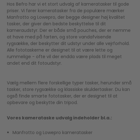
Hos Befro har vi et stort udvalg af kameratasker til gode
priser. Vi fører kameratasker fra de populære mærker
Manfrotto og Lowepro, der begge designer høj kvalitet
tasker, der giver den bedste beskyttelse til dit
kameraudstyr. Der er både små pouches, der er nemme
at have med på farten, og store vandafvisende
rygsække, der beskytter dit udstyr under alle vejrforhold.
Alle fototaskerne er designet til at være lette og
rummelige - ofte vil der endda være plads til meget
andet end dit fotoudstyr.
Vælg mellem flere forskellige typer tasker, herunder små
tasker, store rygsække og klassiske skuldertasker. Du kan
også finde smarte fototasker, der er designet til at
opbevare og beskytte din tripod.
Vores kamerataske udvalg indeholder bl.a.:
Manfrotto og Lowepro kameratasker