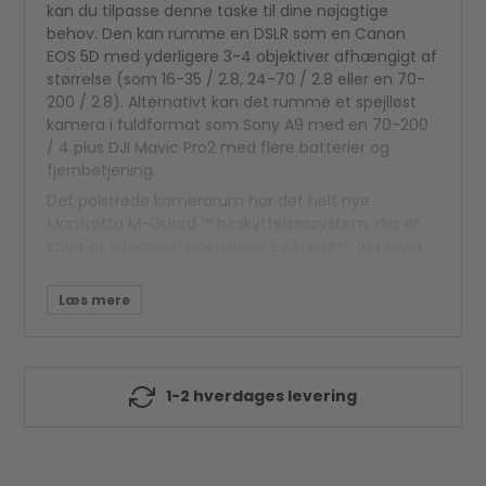
kan du tilpasse denne taske til dine nøjagtige
behov. Den kan rumme en DSLR som en Canon
EOS 5D med yderligere 3-4 objektiver afhængigt af
størrelse (som 16-35 / 2.8, 24-70 / 2.8 eller en 70-
200 / 2.8). Alternativt kan det rumme et spejlløst
kamera i fuldformat som Sony A9 med en 70-200
/ 4 plus DJI Mavic Pro2 med flere batterier og
fjernbetjening.
Det polstrede kamerarum har det helt nye
Manfrotto M-Guard ™ beskyttelsessystem, der er
lavet af specielt højdensitets EVA-skum, det giver
enestående stødabsorberende respons med en
supertynd profil. De brugerdefinerede
foldemønstre giver maksimal alsidighed til
fuldstændig at beskytte kameraet, mens du
maksimerer pladsforbruget.
Hvis der er behov for mere plads, giver en
1-2 hverdages levering
udtrækkelig polstret lomme på siden ekstra plads
til et stativ i rejsestørrelse eller en håndholdt
gimbal, såsom DJI OSMO eller DJI OSMO Mobile2.
Derudover har rygsækken en smart ekstern