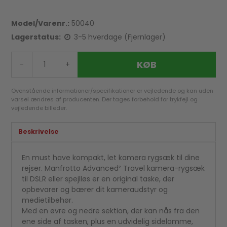
Model/Varenr.:
50040
Lagerstatus:
3-5 hverdage (Fjernlager)
KØB
-
+
Ovenstående informationer/specifikationer er vejledende og kan uden
varsel ændres af producenten. Der tages forbehold for trykfejl og
vejledende billeder.
Beskrivelse
En must have kompakt, let kamera rygsæk til dine
rejser. Manfrotto Advanced² Travel kamera-rygsæk
til DSLR eller spejlløs er en original taske, der
opbevarer og bærer dit kameraudstyr og
medietilbehør.
Med en øvre og nedre sektion, der kan nås fra den
ene side af tasken, plus en udvidelig sidelomme,