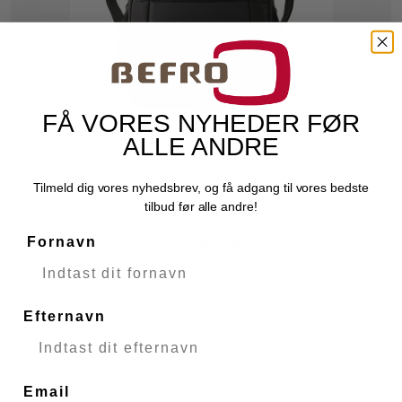
FÅ VORES NYHEDER FØR
ALLE ANDRE
Tilmeld dig vores nyhedsbrev, og få adgang til vores bedste
tilbud før alle andre!
Fornavn
LOWEPRO Rygsæk Tahoe BP 150 Sort
LOWEPRO
51373
Fjernlager
Efternavn
749,00 DKK
Email