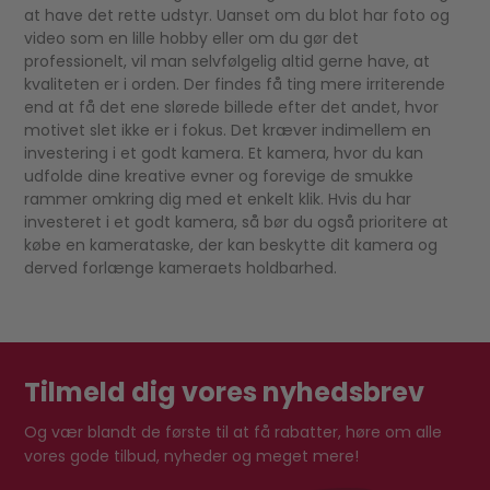
at have det rette udstyr. Uanset om du blot har foto og
video som en lille hobby eller om du gør det
professionelt, vil man selvfølgelig altid gerne have, at
kvaliteten er i orden. Der findes få ting mere irriterende
end at få det ene slørede billede efter det andet, hvor
motivet slet ikke er i fokus. Det kræver indimellem en
investering i et godt kamera. Et kamera, hvor du kan
udfolde dine kreative evner og forevige de smukke
rammer omkring dig med et enkelt klik. Hvis du har
investeret i et godt kamera, så bør du også prioritere at
købe en kamerataske, der kan beskytte dit kamera og
derved forlænge kameraets holdbarhed.
Tilmeld dig vores nyhedsbrev
Og vær blandt de første til at få rabatter, høre om alle
vores gode tilbud, nyheder og meget mere!