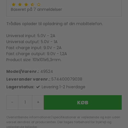
Baseret på
7
anmeldelser
Trådløs oplader til opladning af din mobiltelefon.
Universal input: 5.0V - 2A
Universal output: 5.0V - 1A
Fast charge input: 9.0V - 2A
Fast charge output: 9.0V - 1,2A
Product size: 101x101x6,3mm.
Model/Varenr.:
49524
Leverandør varenr.:
574400079038
Lagerstatus:
Levering 1-2 hverdage
KØB
-
+
Ovenstående informationer/specifikationer er vejledende og kan uden
varsel ændres af producenten. Der tages forbehold for trykfejl og
vejledende billeder.