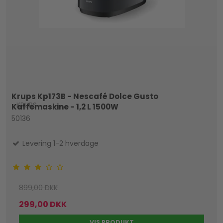
Krups Kp173B - Nescafé Dolce Gusto
KRUPS
Kaffemaskine - 1,2 L 1500W
50136
Levering 1-2 hverdage
899,00 DKK
299,00 DKK
VIS PRODUKT