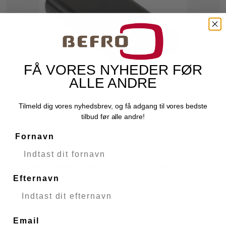
FÅ VORES NYHEDER FØR
ALLE ANDRE
Tilmeld dig vores nyhedsbrev, og få adgang til vores bedste
tilbud før alle andre!
Fornavn
VIVANCO Power Bank 20000mAh 1xUSB-C 1xUSB
VIVANCO
3.1A
Efternavn
50059
Levering 1-2 hverdage
Email