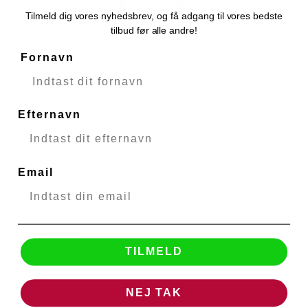
Tilmeld dig vores nyhedsbrev, og få adgang til vores bedste
tilbud før alle andre!
Fornavn
Efternavn
BOYA Mikrofonadapter BY-K1 TRS - Lightning
BOYA
49271
Tilslutning: 3,5mm jack, Lightning
Email
Forpakningsvolume (l): 0.14
EAN kode: 6971008024968
Vægt (g): 10
TILMELD
Nettovægt (g): 9
Højde (emballage): 140
NEJ TAK