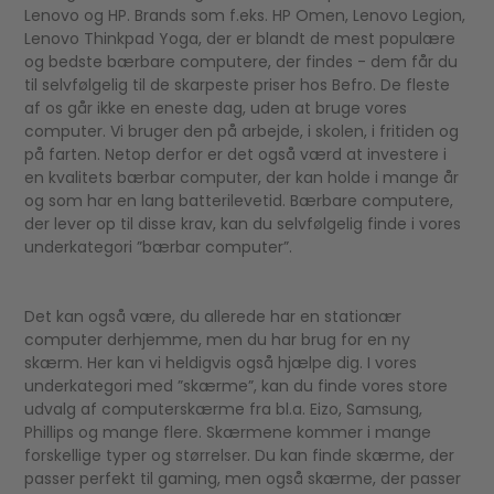
Lenovo og HP. Brands som f.eks. HP Omen, Lenovo Legion,
Lenovo Thinkpad Yoga, der er blandt de mest populære
og bedste bærbare computere, der findes - dem får du
til selvfølgelig til de skarpeste priser hos Befro. De fleste
af os går ikke en eneste dag, uden at bruge vores
computer. Vi bruger den på arbejde, i skolen, i fritiden og
på farten. Netop derfor er det også værd at investere i
en kvalitets bærbar computer, der kan holde i mange år
og som har en lang batterilevetid. Bærbare computere,
der lever op til disse krav, kan du selvfølgelig finde i vores
underkategori ”bærbar computer”.
Det kan også være, du allerede har en stationær
computer derhjemme, men du har brug for en ny
skærm. Her kan vi heldigvis også hjælpe dig. I vores
underkategori med ”skærme”, kan du finde vores store
udvalg af computerskærme fra bl.a. Eizo, Samsung,
Phillips og mange flere. Skærmene kommer i mange
forskellige typer og størrelser. Du kan finde skærme, der
passer perfekt til gaming, men også skærme, der passer