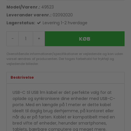
Model/Varenr.:
49523
Leverandør varenr.:
02092020
Lagerstatus:
Levering 1-2 hverdage
KØB
-
+
Ovenstående informationer/specifikationer er vejledende og kan uden
varsel ændres af producenten. Der tages forbehold for trykfejl og
vejledende billeder.
Beskrivelse
USB-C til USB 1m kabel er det perfekte valg for at
oplade og synkronisere dine enheder med USB-C-
porte. Med en længde på 1 meter er dette kabel
ideelt til daglig brug derhjemme, på kontoret eller
når du er på farten. Kablet er kompatibelt med en
bred vifte af enheder, herunder smartphones,
tablets, bærbare computere og meget mere.