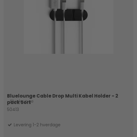
Bluelounge Cable Drop Multi Kabel Holder - 2
Bluelounge
pack Sort
50413
Levering 1-2 hverdage