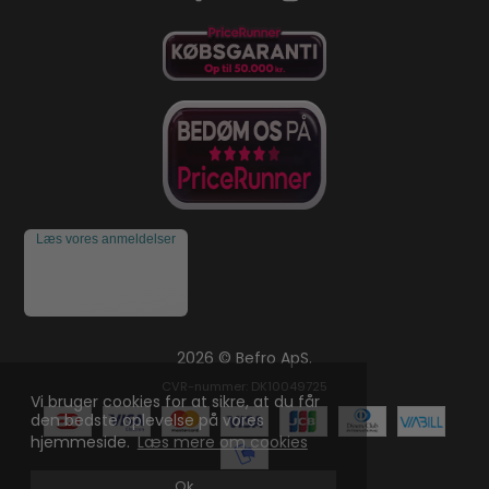
Læs vores anmeldelser
2026 © Befro ApS.
CVR-nummer: DK10049725
Vi bruger cookies for at sikre, at du får
den bedste oplevelse på vores
hjemmeside.
Læs mere om cookies
Ok