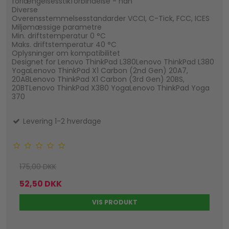
forlængelsesstikforbindelse - han
Diverse
Overensstemmelsesstandarder VCCI, C-Tick, FCC, ICES
Miljømæssige parametre
Min. driftstemperatur 0 °C
Maks. driftstemperatur 40 °C
Oplysninger om kompatibilitet
Designet for Lenovo ThinkPad L380Lenovo ThinkPad L380
YogaLenovo ThinkPad X1 Carbon (2nd Gen) 20A7,
20A8Lenovo ThinkPad X1 Carbon (3rd Gen) 20BS,
20BTLenovo ThinkPad X380 YogaLenovo ThinkPad Yoga
370
Levering 1-2 hverdage
175,00 DKK
52,50 DKK
VIS PRODUKT