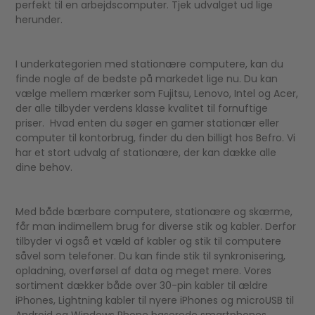
perfekt til en arbejdscomputer. Tjek udvalget ud lige
herunder.
I underkategorien med stationære computere, kan du
finde nogle af de bedste på markedet lige nu. Du kan
vælge mellem mærker som Fujitsu, Lenovo, Intel og Acer,
der alle tilbyder verdens klasse kvalitet til fornuftige
priser. Hvad enten du søger en gamer stationær eller
computer til kontorbrug, finder du den billigt hos Befro. Vi
har et stort udvalg af stationære, der kan dække alle
dine behov.
Med både bærbare computere, stationære og skærme,
får man indimellem brug for diverse stik og kabler. Derfor
tilbyder vi også et væld af kabler og stik til computere
såvel som telefoner. Du kan finde stik til synkronisering,
opladning, overførsel af data og meget mere. Vores
sortiment dækker både over 30-pin kabler til ældre
iPhones, Lightning kabler til nyere iPhones og microUSB til