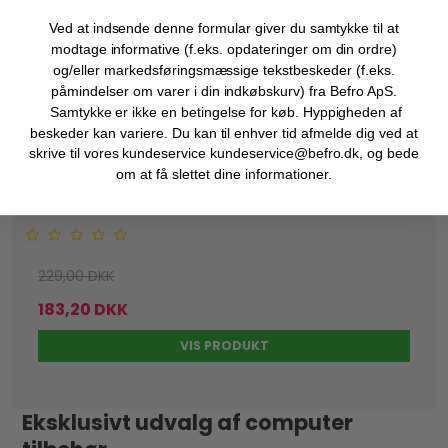
Bredde: 100
Ved at indsende denne formular giver du samtykke til at
Oprindelsesland: CH
modtage informative (f.eks. opdateringer om din ordre)
Forpakningsstørrelse: 1
og/eller markedsføringsmæssige tekstbeskeder (f.eks.
påmindelser om varer i din indkøbskurv) fra Befro ApS.
Leverandør Nr: BY-K1
Samtykke er ikke en betingelse for køb. Hyppigheden af
beskeder kan variere. Du kan til enhver tid afmelde dig ved at
Forpaknings længde/dybde (mm): 10
skrive til vores kundeservice kundeservice@befro.dk, og bede
om at få slettet dine informationer.
Levering 1-2 hverdage
229,00 DKK
183,20 DKK
VIS PRODUKT
Eksklusivt udvalg af computer