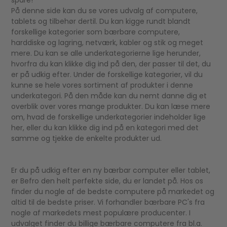
spare!
På denne side kan du se vores udvalg af computere,
tablets og tilbehør dertil. Du kan kigge rundt blandt
forskellige kategorier som bærbare computere,
harddiske og lagring, netværk, kabler og stik og meget
mere. Du kan se alle underkategorierne lige herunder,
hvorfra du kan klikke dig ind på den, der passer til det, du
er på udkig efter. Under de forskellige kategorier, vil du
kunne se hele vores sortiment af produkter i denne
underkategori. På den måde kan du nemt danne dig et
overblik over vores mange produkter. Du kan læse mere
om, hvad de forskellige underkategorier indeholder lige
her, eller du kan klikke dig ind på en kategori med det
samme og tjekke de enkelte produkter ud.
Er du på udkig efter en ny bærbar computer eller tablet,
er Befro den helt perfekte side, du er landet på. Hos os
finder du nogle af de bedste computere på markedet og
altid til de bedste priser. Vi forhandler bærbare PC's fra
nogle af markedets mest populære producenter. I
udvalget finder du billige bærbare computere fra bl.a.