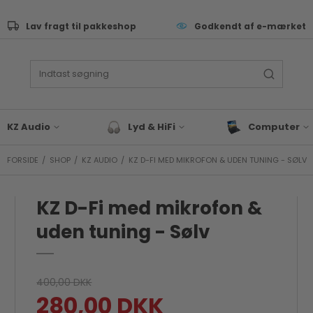
Lav fragt til pakkeshop
Godkendt af e-mærket
KZ Audio
Lyd & HiFi
Computer
FORSIDE
/
SHOP
/
KZ AUDIO
/
KZ D-FI MED MIKROFON & UDEN TUNING - SØLV
ive Performance
Lyd & Hifi tilbehør
Tastatur
as
Bluetooth Højtaler
Computer Sleev
Tasker
KZ D-Fi med mikrofon &
eyboard & synth
Hovedtelefoner
Computer Tilbeh
rommer
uden tuning - Sølv
Docks & Adapte
J & EDM
Gaming
x & studie
Bærbar
LLROUND & VALUE
400,00 DKK
Blæk & Toner
280,00 DKK
 Audio tilbehør