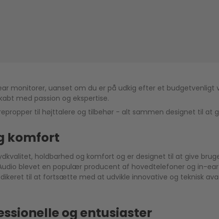
ar monitorer, uanset om du er på udkig efter et budgetvenligt val
 skabt med passion og ekspertise.
epropper til højttalere og tilbehør - alt sammen designet til at 
og komfort
dkvalitet, holdbarhed og komfort og er designet til at give bruge
Z Audio blevet en populær producent af hovedtelefoner og in-e
eret til at fortsætte med at udvikle innovative og teknisk ava
essionelle og entusiaster