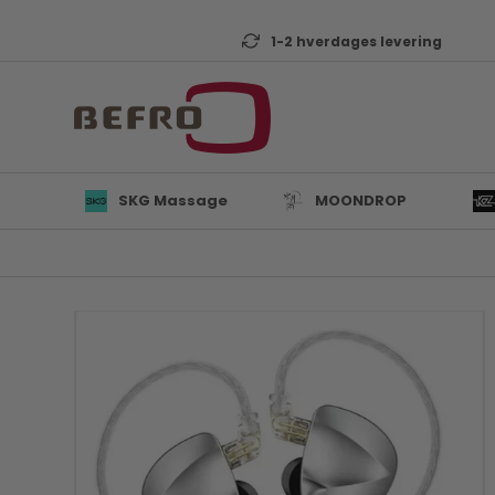
1-2 hverdages levering
SKG Massage
MOONDROP
L
B
K
T
D
Mi
A
KZ