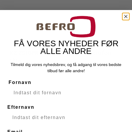
FÅ VORES NYHEDER FØR
ALLE ANDRE
KZ ZS10PRO Headset Med Mikrofon
KZ Audio
Lilla
Tilmeld dig vores nyhedsbrev, og få adgang til vores bedste
49765
tilbud før alle andre!
Fornavn
Udsolgt - Kontakt kundeservice
Efternavn
Email