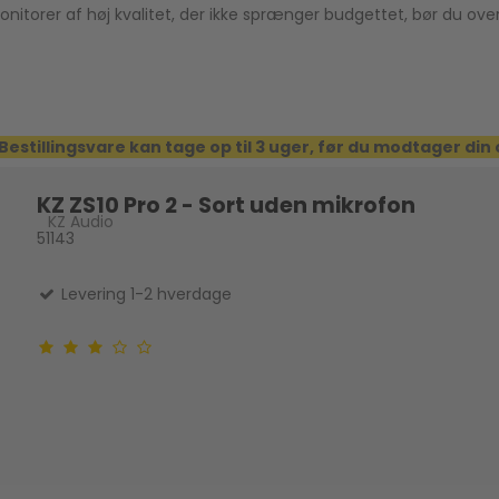
onitorer af høj kvalitet, der ikke sprænger budgettet, bør du over
Bestillingsvare kan tage op til 3 uger, før du modtager din
KZ ZS10 Pro 2 - Sort uden mikrofon
KZ Audio
51143
Levering 1-2 hverdage