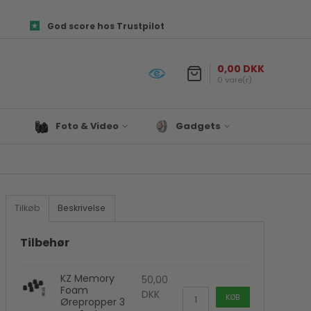
God score hos Trustpilot
0,00 DKK
0 vare(r)
Foto & Video
Gadgets
Objektiver
Prepper udstyr
es og
Canon Kamera Tilbehør
Lys & Projekter
Fototasker
Biltilbehør
Tilkøb
Beskrivelse
ør
Foto Papir
Satechi
re
Hukommelseskort
Til Hjemmet
Tilbehør
Kamera tilbehør
Drone
KZ Memory
Kamerastativ
Denver
50,00
Foam
DKK
Mikrofon
KØB
Ørepropper 3