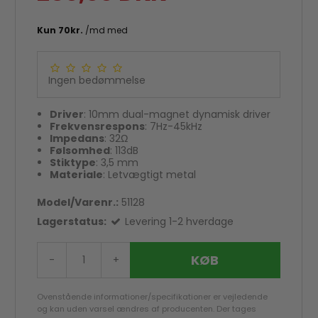
Ingen bedømmelse
Driver
: 10mm dual-magnet dynamisk driver
Frekvensrespons
: 7Hz-45kHz
Impedans
: 32Ω
Følsomhed
: 113dB
Stiktype
: 3,5 mm
Materiale
: Letvægtigt metal
Model/Varenr.:
51128
Lagerstatus:
Levering 1-2 hverdage
KØB
-
+
God score hos Trustpilot
Ovenstående informationer/specifikationer er vejledende
og kan uden varsel ændres af producenten. Der tages