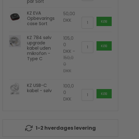
par Sort
Kamera flash
Polaroid Kamera
KZ EVA
50,00
Opbevarings
DKK
KØB
case Sort
KZ 784 sølv
105,0
upgrade
0
KØB
kabel uden
DKK
-
mikrofon -
150,0
Type C
0
DKK
KZ USB-C
100,0
kabel - sølv
0
KØB
DKK
1-2 hverdages levering