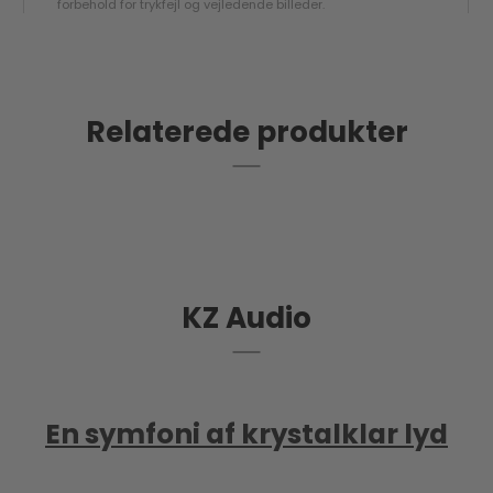
forbehold for trykfejl og vejledende billeder.
Relaterede produkter
KZ Audio
En symfoni af krystalklar lyd