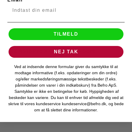
TILMELD
KZ AS16 Pro X uden mic - Sort
NEJ TAK
KZ Audio
51375
Ved at indsende denne formular giver du samtykke til at
modtage informative (f.eks. opdateringer om din ordre)
Levering 1-2 hverdage
og/eller markedsføringsmæssige tekstbeskeder (f.eks.
påmindelser om varer i din indkøbskurv) fra Befro ApS.
Samtykke er ikke en betingelse for køb. Hyppigheden af
beskeder kan variere. Du kan til enhver tid afmelde dig ved at
skrive til vores kundeservice kundeservice@befro.dk, og bede
om at få slettet dine informationer.