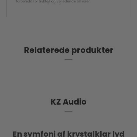
forbehold for trykfejl og vejledende billeder.
God score hos Trustpilot
Relaterede produkter
KZ Audio
En symfoni af krystalklar lyd