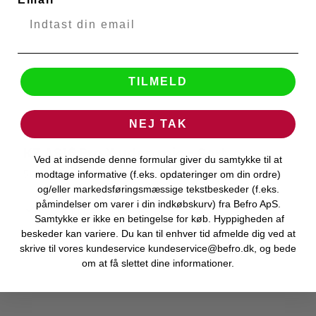
TILMELD
NEJ TAK
KZ AS16 Pro X uden mic - Sort
Ved at indsende denne formular giver du samtykke til at
KZ Audio
51375
modtage informative (f.eks. opdateringer om din ordre)
og/eller markedsføringsmæssige tekstbeskeder (f.eks.
påmindelser om varer i din indkøbskurv) fra Befro ApS.
Levering 1-2 hverdage
Samtykke er ikke en betingelse for køb. Hyppigheden af
beskeder kan variere. Du kan til enhver tid afmelde dig ved at
skrive til vores kundeservice kundeservice@befro.dk, og bede
om at få slettet dine informationer.