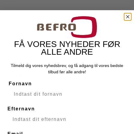
FÅ VORES NYHEDER FØR
ALLE ANDRE
KZ ZS10PRO Headset Med Mikrofon
Tilmeld dig vores nyhedsbrev, og få adgang til vores bedste
KZ Audio
tilbud før alle andre!
Lilla
49765
Fornavn
Udsolgt - Kontakt kundeservice
Efternavn
Email