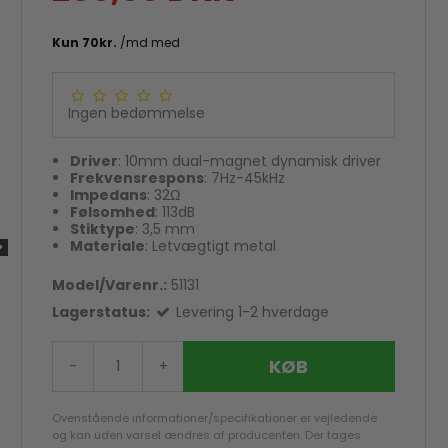
Ingen bedømmelse
Driver
: 10mm dual-magnet dynamisk driver
Frekvensrespons
: 7Hz-45kHz
Impedans
: 32Ω
Følsomhed
: 113dB
Stiktype
: 3,5 mm
Materiale
: Letvægtigt metal
Model/Varenr.:
51131
Lagerstatus:
Levering 1-2 hverdage
KØB
-
+
Ovenstående informationer/specifikationer er vejledende
og kan uden varsel ændres af producenten. Der tages