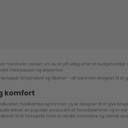
ar monitorer, uanset om du er på udkig efter et budgetvenligt val
 skabt med passion og ekspertise.
epropper til højttalere og tilbehør - alt sammen designet til at 
og komfort
dkvalitet, holdbarhed og komfort og er designet til at give bruge
Z Audio blevet en populær producent af hovedtelefoner og in-e
eret til at fortsætte med at udvikle innovative og teknisk ava