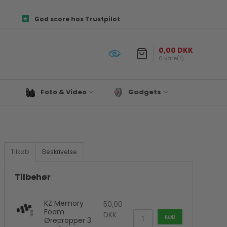
God score hos Trustpilot
0,00 DKK
0 vare(r)
Foto & Video
Gadgets
Objektiver
Prepper udstyr
es og
Canon Kamera Tilbehør
Lys & Projekter
Fototasker
Biltilbehør
Tilkøb
Beskrivelse
ør
Foto Papir
Satechi
re
Hukommelseskort
Til Hjemmet
Tilbehør
Kamera tilbehør
Drone
KZ Memory
Kamerastativ
Denver
50,00
Foam
DKK
Mikrofon
KØB
Ørepropper 3