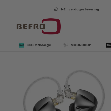
1-2 hverdages levering
SKG Massage
MOONDROP
L
B
K
T
D
Mi
A
KZ