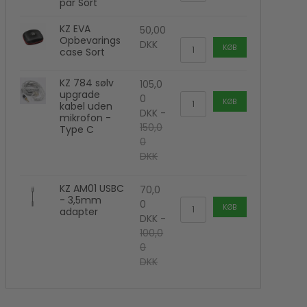
par Sort
Kamera flash
Polaroid Kamera
KZ EVA
50,00
Opbevarings
DKK
KØB
case Sort
KZ 784 sølv
105,0
upgrade
0
KØB
kabel uden
DKK
-
mikrofon -
150,0
Type C
0
DKK
KZ AM01 USBC
70,0
- 3,5mm
0
KØB
adapter
DKK
-
100,0
0
DKK