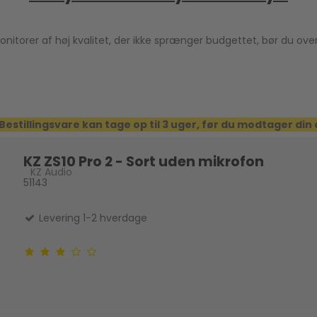
onitorer af høj kvalitet, der ikke sprænger budgettet, bør du over
Bestillingsvare kan tage op til 3 uger, før du modtager din
KZ ZS10 Pro 2 - Sort uden mikrofon
KZ Audio
51143
Levering 1-2 hverdage