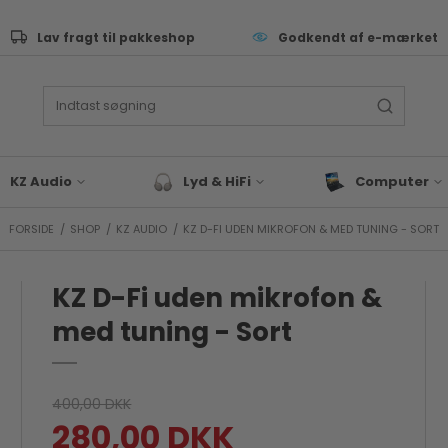
Lav fragt til pakkeshop
Godkendt af e-mærket
KZ Audio
Lyd & HiFi
Computer
FORSIDE
/
SHOP
/
KZ AUDIO
/
KZ D-FI UDEN MIKROFON & MED TUNING - SORT
ive Performance
Lyd & Hifi tilbehør
Tastatur
as
Bluetooth Højtaler
Computer Sleev
Tasker
KZ D-Fi uden mikrofon &
eyboard & synth
Hovedtelefoner
Computer Tilbeh
rommer
med tuning - Sort
Docks & Adapte
J & EDM
Gaming
x & studie
Bærbar
LLROUND & VALUE
400,00 DKK
Blæk & Toner
280,00 DKK
 Audio tilbehør