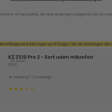
onitorer af høj kvalitet, der ikke sprænger budgettet, bør du over
Bestillingsvare kan tage op til 3 uger, før du modtager din
KZ ZS10 Pro 2 - Sort uden mikrofon
KZ Audio
51143
Levering 1-2 hverdage