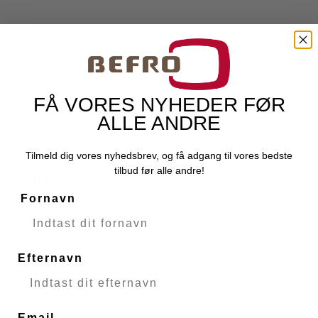
FÅ VORES NYHEDER FØR
ALLE ANDRE
KZ ZS10PRO Headset Med Mikrofon
Tilmeld dig vores nyhedsbrev, og få adgang til vores bedste
KZ Audio
tilbud før alle andre!
Lilla
49765
Fornavn
Udsolgt - Kontakt kundeservice
Efternavn
Email