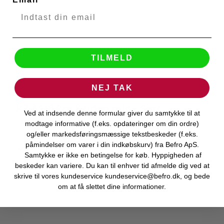
TILMELD
NEJ TAK
KZ AS16 Pro X uden mic - Sort
Ved at indsende denne formular giver du samtykke til at
KZ Audio
51375
modtage informative (f.eks. opdateringer om din ordre)
og/eller markedsføringsmæssige tekstbeskeder (f.eks.
påmindelser om varer i din indkøbskurv) fra Befro ApS.
Levering 1-2 hverdage
Samtykke er ikke en betingelse for køb. Hyppigheden af
beskeder kan variere. Du kan til enhver tid afmelde dig ved at
skrive til vores kundeservice kundeservice@befro.dk, og bede
om at få slettet dine informationer.