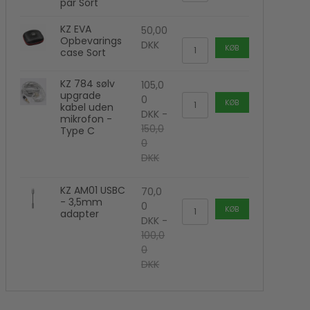
par Sort
Kamera flash
Polaroid Kamera
KZ EVA
50,00
Opbevarings
DKK
KØB
case Sort
KZ 784 sølv
105,0
upgrade
0
KØB
kabel uden
DKK
-
mikrofon -
150,0
Type C
0
DKK
KZ AM01 USBC
70,0
- 3,5mm
0
KØB
adapter
DKK
-
100,0
0
DKK