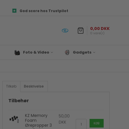
God score hos Trustpilot
0,00 DKK
0 vare(r)
Foto & Video
Gadgets
Objektiver
Prepper udstyr
es og
Canon Kamera Tilbehør
Lys & Projekter
Fototasker
Biltilbehør
Tilkøb
Beskrivelse
ør
Foto Papir
Satechi
re
Hukommelseskort
Til Hjemmet
Tilbehør
Kamera tilbehør
Drone
KZ Memory
Kamerastativ
Denver
50,00
Foam
DKK
Mikrofon
KØB
Ørepropper 3