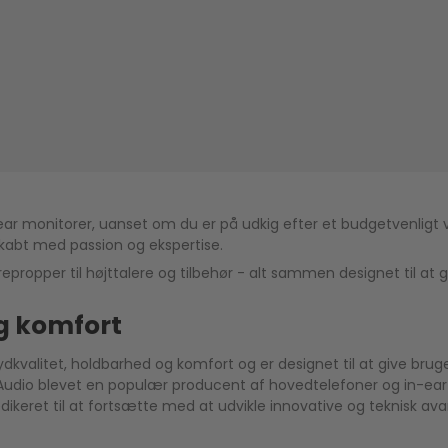
ar monitorer, uanset om du er på udkig efter et budgetvenligt val
 skabt med passion og ekspertise.
epropper til højttalere og tilbehør - alt sammen designet til at 
og komfort
dkvalitet, holdbarhed og komfort og er designet til at give bruge
Z Audio blevet en populær producent af hovedtelefoner og in-e
eret til at fortsætte med at udvikle innovative og teknisk ava