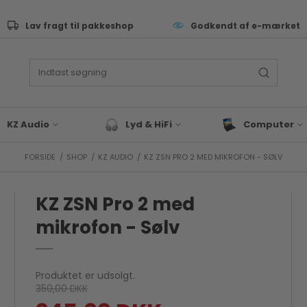
Lav fragt til pakkeshop
Godkendt af e-mærket
KZ Audio
Lyd & HiFi
Computer
FORSIDE
/
SHOP
/
KZ AUDIO
/
KZ ZSN PRO 2 MED MIKROFON - SØLV
ive Performance
Lyd & Hifi tilbehør
Tastatur
as
Bluetooth Højtaler
Computer Sleev
Tasker
KZ ZSN Pro 2 med
eyboard & synth
Hovedtelefoner
Computer Tilbeh
rommer
mikrofon - Sølv
Docks & Adapte
J & EDM
Gaming
x & studie
Bærbar
LLROUND & VALUE
Produktet er udsolgt.
Blæk & Toner
350,00 DKK
 Audio tilbehør