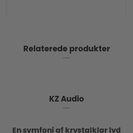
ng
Lav fragt til pakkeshop
Relaterede produkter
KZ Audio
En symfoni af krystalklar lyd