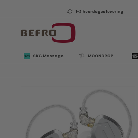
1-2 hverdages levering
SKG Massage
MOONDROP
L
B
K
T
D
Mi
A
KZ