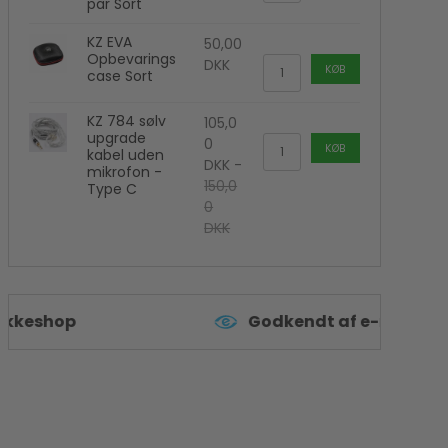
par Sort
Kamera flash
Polaroid Kamera
KZ EVA
50,00
Opbevarings
DKK
KØB
case Sort
KZ 784 sølv
105,0
upgrade
0
KØB
kabel uden
DKK
-
mikrofon -
150,0
Type C
0
DKK
Godkendt af e-mærket