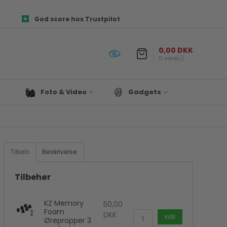
God score hos Trustpilot
0,00 DKK
0 vare(r)
Foto & Video
Gadgets
Objektiver
Prepper udstyr
es og
Canon Kamera Tilbehør
Lys & Projekter
Fototasker
Biltilbehør
Tilkøb
Beskrivelse
ør
Foto Papir
Satechi
re
Hukommelseskort
Til Hjemmet
Tilbehør
Kamera tilbehør
Drone
KZ Memory
Kamerastativ
Denver
50,00
Foam
DKK
Mikrofon
KØB
Ørepropper 3