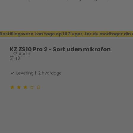
Bestillingsvare kan tage op til 3 uger, før du modtager din
KZ ZS10 Pro 2 - Sort uden mikrofon
KZ Audio
51143
Levering 1-2 hverdage