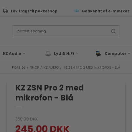
Lav fragt til pakkeshop
Godkendt af e-mærket
KZ Audio
Lyd & HiFi
Computer
FORSIDE
/
SHOP
/
KZ AUDIO
/
KZ ZSN PRO 2 MED MIKROFON - BLÅ
ive Performance
Lyd & Hifi tilbehør
Tastatur
as
Bluetooth Højtaler
Computer Sleev
Tasker
KZ ZSN Pro 2 med
eyboard & synth
Hovedtelefoner
Computer Tilbeh
rommer
mikrofon - Blå
Docks & Adapte
J & EDM
Gaming
x & studie
Bærbar
LLROUND & VALUE
350,00 DKK
Blæk & Toner
245,00 DKK
 Audio tilbehør