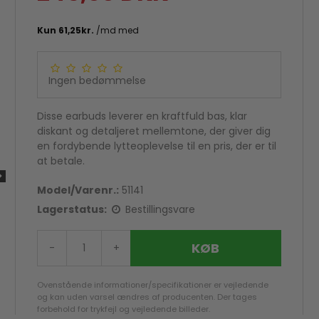
Ingen bedømmelse
Disse earbuds leverer en kraftfuld bas, klar
diskant og detaljeret mellemtone, der giver dig
en fordybende lytteoplevelse til en pris, der er til
at betale.
Model/Varenr.:
51141
Lagerstatus:
Bestillingsvare
ng
Lav fragt til pakkeshop
KØB
-
+
Ovenstående informationer/specifikationer er vejledende
og kan uden varsel ændres af producenten. Der tages
forbehold for trykfejl og vejledende billeder.