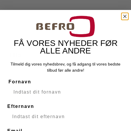
FÅ VORES NYHEDER FØR
KZ ZS10PRO Headset Med Mikrofon
ALLE ANDRE
KZ Audio
Lilla
49765
Tilmeld dig vores nyhedsbrev, og få adgang til vores bedste
tilbud før alle andre!
Udsolgt - Kontakt kundeservice
Fornavn
Efternavn
Email