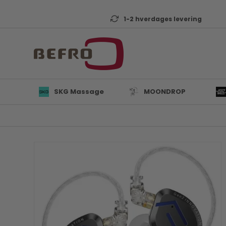
1-2 hverdages levering
SKG Massage
MOONDROP
L
B
K
T
D
Mi
A
KZ