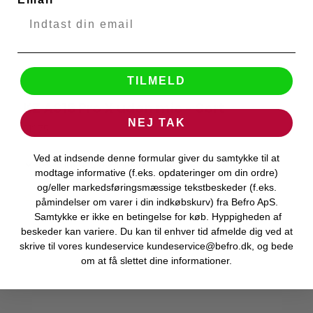
TILMELD
KZ AS16 Pro X uden mic - Sort
KZ Audio
NEJ TAK
51375
Ved at indsende denne formular giver du samtykke til at
Levering 1-2 hverdage
modtage informative (f.eks. opdateringer om din ordre)
og/eller markedsføringsmæssige tekstbeskeder (f.eks.
påmindelser om varer i din indkøbskurv) fra Befro ApS.
Samtykke er ikke en betingelse for køb. Hyppigheden af
beskeder kan variere. Du kan til enhver tid afmelde dig ved at
skrive til vores kundeservice kundeservice@befro.dk, og bede
om at få slettet dine informationer.