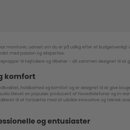
ar monitorer, uanset om du er på udkig efter et budgetvenligt val
 skabt med passion og ekspertise.
epropper til højttalere og tilbehør - alt sammen designet til at 
og komfort
dkvalitet, holdbarhed og komfort og er designet til at give bruge
Z Audio blevet en populær producent af hovedtelefoner og in-e
eret til at fortsætte med at udvikle innovative og teknisk ava
essionelle og entusiaster