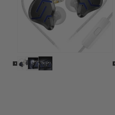
s Trustpilot
1-2 hverdages leveri