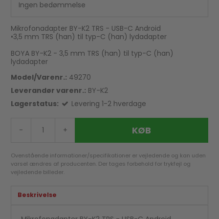
Ingen bedømmelse
Mikrofonadapter BY-K2 TRS - USB-C Android
•3,5 mm TRS (han) til typ-C (han) lydadapter
BOYA BY-K2 - 3,5 mm TRS (han) til typ-C (han)
lydadapter
Model/Varenr.:
49270
Leverandør varenr.:
BY-K2
Lagerstatus:
Levering 1-2 hverdage
KØB
-
+
Ovenstående informationer/specifikationer er vejledende og kan uden
varsel ændres af producenten. Der tages forbehold for trykfejl og
vejledende billeder.
Beskrivelse
Mikrofonadapter BY-K2 TRS - USB-C Android