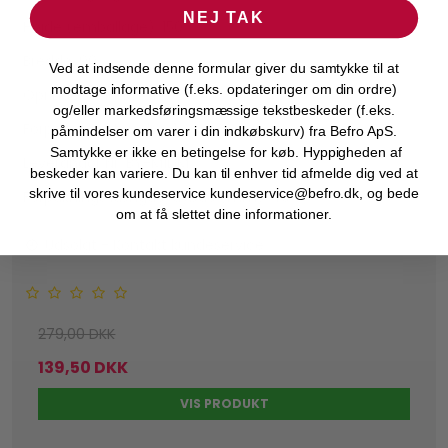
NEJ TAK
Højde (emballage): 150
Bredde: 90
Ved at indsende denne formular giver du samtykke til at
modtage informative (f.eks. opdateringer om din ordre)
Oprindelsesland: CN
og/eller markedsføringsmæssige tekstbeskeder (f.eks.
Forpakningsstørrelse: 1
påmindelser om varer i din indkøbskurv) fra Befro ApS.
Samtykke er ikke en betingelse for køb. Hyppigheden af
Leverandør Nr: BY-M1DM
beskeder kan variere. Du kan til enhver tid afmelde dig ved at
skrive til vores kundeservice kundeservice@befro.dk, og bede
Forpaknings længde/dybde (mm): 40
om at få slettet dine informationer.
Udsolgt - Kontakt kundeservice
279,00 DKK
139,50 DKK
VIS PRODUKT