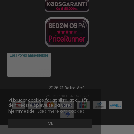
Læs vores anmeldelser
2026 © Befro ApS.
CVR-nummer: DK10049725
Vi bruger cookies for at sikre, at du får
den bedste oplevelse på vores
hjemmeside.
Læs mere om cookies
Ok