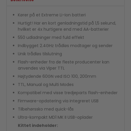
Kører på et Extreme Li-Ion batteri
Hurtigt! Har en kort genladningstid på 1,5 sekund,
hvilket er 4x hurtigere end med AA-batterier
550 udladninger med fuld effekt
Indbygget 2.4GHz trådløs modtager og sender
Unik trådløs tilslutning
Flash-enheder fra de fleste producenter kan
anvendes via Viper TTL
Højtydende 60GN ved ISO 100, 200mm
TTL, Manual og Multi Modes
Kompatibel med visse tredjeparts flash-enheder
Firmware-opdatering via integreret USB
Tilbehørssko med quick-lås
Ultra-kompakt MD1 MK II USB-oplader
Kittet indeholder: