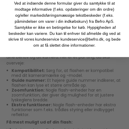
Ved at indsende denne formular giver du samtykke til at
Fremhæv detaljer:
Tilføj lys og kontrast til dine
billeder for at skabe mere dramatiske og interessante
modtage informative (f.eks. opdateringer om din ordre)
resultater.
og/eller markedsføringsmæssige tekstbeskeder (f.eks.
Fjern skygger:
Eliminér hårde skygger fra ansigter og
påmindelser om varer i din indkøbskurv) fra Befro ApS.
andre objekter for at få mere jævne og flatterende
Samtykke er ikke en betingelse for køb. Hyppigheden af
billeder.
beskeder kan variere. Du kan til enhver tid afmelde dig ved at
Vælg den rigtige flash til dine behov:
skrive til vores kundeservice kundeservice@befro.dk, og bede
Der findes en række forskellige flash-enheder på
om at få slettet dine informationer.
markedet, så det er vigtigt at vælge en, der passer til
dine behov og dit kamera. Her er et par ting, du skal
overveje:
Kompatibilitet:
Sørg for, at flashen er kompatibel
med dit kameramærke og -model.
Guide nummer:
Et højere guide nummer indikerer, at
flashen kan lyse et større område op.
Zoomfunktion:
Nogle flash-enheder har en
zoomfunktion, der giver dig mulighed for at justere
lyskeglens bredde.
Ekstra funktioner:
Nogle flash-enheder har ekstra
funktioner som f.eks. trådløs styring eller indbygget
reflektor.
Få mest muligt ud af din flash: