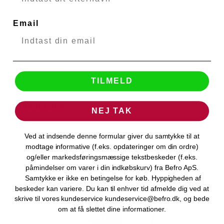
VIVANCO
3.1A
50059
Email
Levering 1-2 hverdage
TILMELD
299,00 DKK
149,00 DKK
NEJ TAK
VIS PRODUKT
Ved at indsende denne formular giver du samtykke til at
modtage informative (f.eks. opdateringer om din ordre)
og/eller markedsføringsmæssige tekstbeskeder (f.eks.
påmindelser om varer i din indkøbskurv) fra Befro ApS.
Samtykke er ikke en betingelse for køb. Hyppigheden af
beskeder kan variere. Du kan til enhver tid afmelde dig ved at
skrive til vores kundeservice kundeservice@befro.dk, og bede
om at få slettet dine informationer.