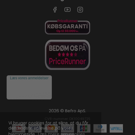
Læs vores anmeldelser
2026 © Befro ApS.
CVR-nummer: DK10049725
Vi bruger cookies for at sikre, at du får
den bedste oplevelse på vores
hjemmeside.
Læs mere om cookies