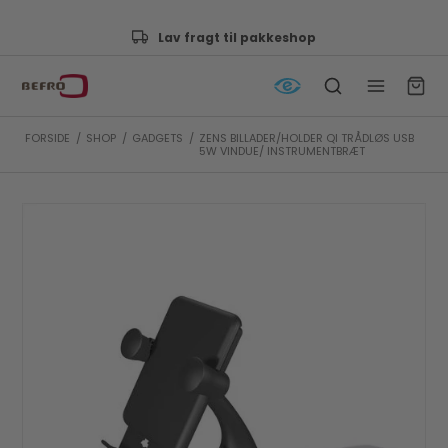
Godkendt af e-mærket
FORSIDE
/
SHOP
/
GADGETS
/
ZENS BILLADER/HOLDER QI TRÅDLØS USB
5W VINDUE/ INSTRUMENTBRÆT