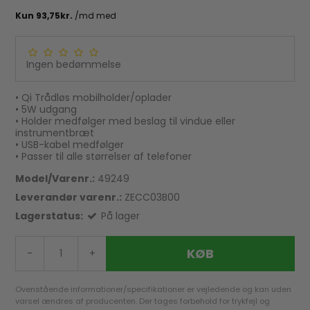
Ingen bedømmelse
• Qi Trådløs mobilholder/oplader
• 5W udgang
• Holder medfølger med beslag til vindue eller
instrumentbræt
• USB-kabel medfølger
• Passer til alle størrelser af telefoner
Model/Varenr.:
49249
Leverandør varenr.:
ZECC03B00
Lagerstatus:
På lager
KØB
-
+
Ovenstående informationer/specifikationer er vejledende og kan uden
varsel ændres af producenten. Der tages forbehold for trykfejl og