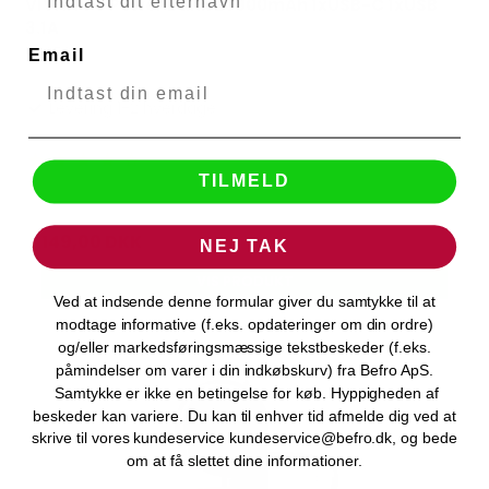
VIVANCO Power Bank 20000mAh 1xUSB-C 1xUSB
VIVANCO
3.1A
50059
Email
Levering 1-2 hverdage
TILMELD
299,00 DKK
149,00 DKK
NEJ TAK
VIS PRODUKT
Ved at indsende denne formular giver du samtykke til at
modtage informative (f.eks. opdateringer om din ordre)
og/eller markedsføringsmæssige tekstbeskeder (f.eks.
påmindelser om varer i din indkøbskurv) fra Befro ApS.
Samtykke er ikke en betingelse for køb. Hyppigheden af
beskeder kan variere. Du kan til enhver tid afmelde dig ved at
skrive til vores kundeservice kundeservice@befro.dk, og bede
om at få slettet dine informationer.