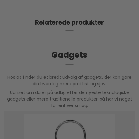
Alcatel 1066D har også en indbygget VGA-kamera,
så du kan tage enkle billeder og optage videoer.
Det er ikke en high-end kameratelefon, men det er
Relaterede produkter
en sjov funktion at have til at fange øjeblikke
undervejs.
Gadgets
Hos os finder du et bredt udvalg af gadgets, der kan gøre
din hverdag mere praktisk og sjov.
Uanset om du er på udkig efter de nyeste teknologiske
gadgets eller mere traditionelle produkter, så har vi noget
for enhver smag.