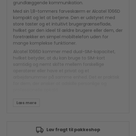
grundlæggende kommunikation.
Med sin 1,8-tommers farveskærm er Alcatel 1066D
kompakt og let at betjene. Den er udstyret med
store taster og et intuitivt brugergrænseflade,
hvilket gør den ideel til ældre brugere eller dem, der
foretrækker en simpel mobiltelefon uden for
mange komplekse funktioner.
Alcatel 1066D kommer med dual-SIM-kapacitet,
hvilket betyder, at du kan bruge to SIM-kort
samtidig og nemt skifte mellem forskellige
operatører eller have et privat og et
arbejdsnummer på samme enhed. Det er praktisk
for dem, der ønsker at adskille personlige og
professionelle opkald.
Med hensyn til batterilevetid er Alcatel 1066D også
en pålidelig enhed. Den har en lang batterilevetid,
så du ikke behøver at bekymre dig om at oplade
den hele tiden. Dette gør den ideel til dem, der er
på farten eller har brug for en backup-telefon til
Godkendt af e-mærket
nødsituationer.