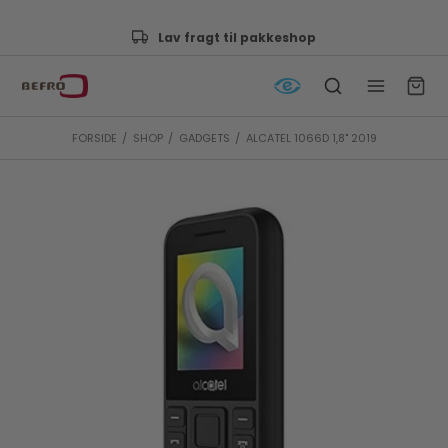
Godkendt af e-mærket
FORSIDE
/
SHOP
/
GADGETS
/
ALCATEL 1066D 1,8" 2019