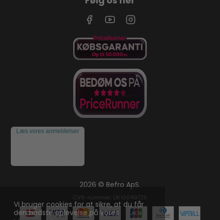
Følg os her
Læs vores anmeldelser
2026 © Befro ApS.
CVR-nummer: DK10049725
Vi bruger cookies for at sikre, at du får
den bedste oplevelse på vores