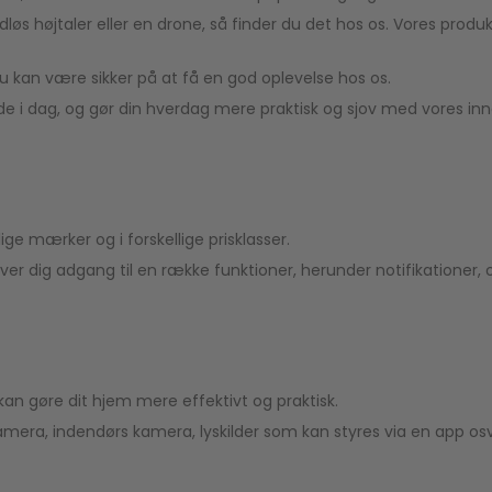
s højtaler eller en drone, så finder du det hos os. Vores produkte
du kan være sikker på at få en god oplevelse hos os.
e i dag, og gør din hverdag mere praktisk og sjov med vores inn
ige mærker og i forskellige prisklasser.
er dig adgang til en række funktioner, herunder notifikationer,
n gøre dit hjem mere effektivt og praktisk.
amera, indendørs kamera, lyskilder som kan styres via en app osv