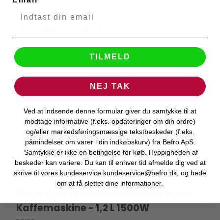
50059
Levering 1-2 hverdage
TILMELD
NEJ TAK
Ved at indsende denne formular giver du samtykke til at
modtage informative (f.eks. opdateringer om din ordre)
og/eller markedsføringsmæssige tekstbeskeder (f.eks.
påmindelser om varer i din indkøbskurv) fra Befro ApS.
Samtykke er ikke en betingelse for køb. Hyppigheden af
beskeder kan variere. Du kan til enhver tid afmelde dig ved at
skrive til vores kundeservice kundeservice@befro.dk, og bede
om at få slettet dine informationer.
Krups Kp173B - Nescafé Dolce Gusto
KRUPS
Kaffemaskine - 1,2 L 1500W