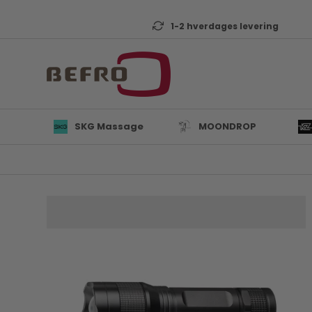
1-2 hverdages levering
SKG Massage
MOONDROP
L
B
K
T
s Trustpilot
1-2 hverdages leveri
D
Mi
A
KZ