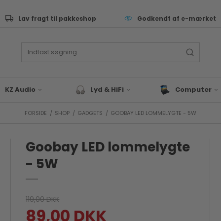
Lav fragt til pakkeshop
Godkendt af e-mærket
KZ Audio
Lyd & HiFi
Computer
FORSIDE
/
SHOP
/
GADGETS
/
GOOBAY LED LOMMELYGTE - 5W
ive Performance
Lyd & Hifi tilbehør
Tastatur
as
Bluetooth Højtaler
Computer Sleev
Tasker
Goobay LED lommelygte
eyboard & synth
Hovedtelefoner
Computer Tilbeh
rommer
- 5W
ng
Lav fragt til pakkeshop
Docks & Adapte
J & EDM
Gaming
x & studie
Bærbar
LLROUND & VALUE
119,00 DKK
Blæk & Toner
89,00 DKK
 Audio tilbehør