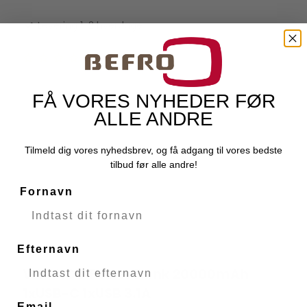
Levering 1-2 hverdage
FÅ VORES NYHEDER FØR
ALLE ANDRE
Tilmeld dig vores nyhedsbrev, og få adgang til vores bedste
tilbud før alle andre!
Fornavn
Efternavn
VIVANCO Power Bank 20000mAh
VIVANCO
1xUSB-C 1xUSB 3.1A
Email