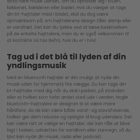
altså høre musik uanset, om du opholder dig i stuen,
køkkenet, kælderen eller badet. Hvis du vælger at tage
din bt-højttaler med i badet, skal du dog være
opmærksom på, om højttalerens design tåler damp eller
er vandtæt. Det kan du tjekke ved at læse beskrivelsen
på de enkelte højttalere, men du er også velkommen til
at kontakte os hos Befro, hvis du er i tvivl.
Tag ud i det blå til lyden af din
yndlingsmusik
Med en bluetooth højtaler er det muligt at nyde din
musik uden for hjemmets fire vægge. Du kan tage din
bt-højttaler med dig, når du skal i parken, på stranden
eller et hvilket som helst andet sted ude i verden. Nogle
bluetooth-højttalere er designet til at være mere
hårdføre, da de kan være både vand- og støvafvisende,
hvilket gør dem robuste og oplagte til brug udendørs. Det
kan være rart at vælge en højttaler, der kan tåle at blive
lagt i tasken, udsættes for sandkorn eller støvregn, så du
blot kan nyde din musik, radio eller podcast.