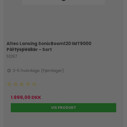
Altec Lansing SonicBoom120 IMT9000
Altec Lansing
Partyspeaker - Sort
51297
3-5 hverdage (Fjernlager)
1.999,00 DKK
VIS PRODUKT