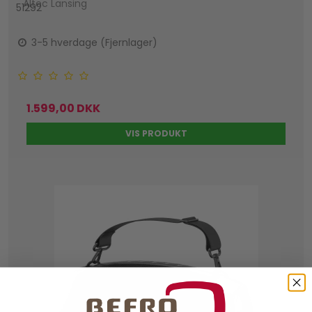
Altec Lansing
51292
3-5 hverdage (Fjernlager)
1.599,00 DKK
VIS PRODUKT