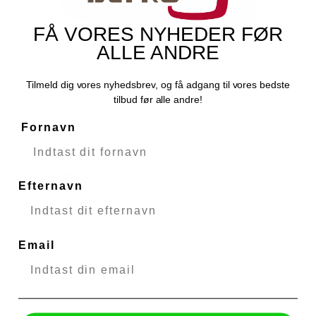
FÅ VORES NYHEDER FØR
ALLE ANDRE
Tilmeld dig vores nyhedsbrev, og få adgang til vores bedste
tilbud før alle andre!
Fornavn
Rixon BigBoss bluetooth højtaler 100W
Efternavn
Rixon
51260
Bestillingsvare
Email
1.399,00 DKK