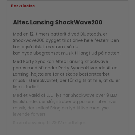
Beskrivelse
Altec Lansing ShockWave200
Med en 12-timers batteritid ved Bluetooth, er
Shockwave200 bygget til at drive hele festen! Den
kan også tilsluttes strøm, så du
kan nyde ubegrænset musik til langt ud på natten!
Med Party Sync kan Altec Lansing Shockwave
parres med 50 andre Party Sync-aktiverede Altec
Lansing-højttalere for at skabe basforstærket
musik i stereokvalitet, der får dig til at føle, at du er
lige i studiet!
Med et væld af LED-lys har Shockwave over 9 LED-
lystilstande, der slår, strober og pulserer til enhver
musik, der spilles! Bring din lyd til live med lyse,
levende farver!
Strømforsyning til 230V medfølger.