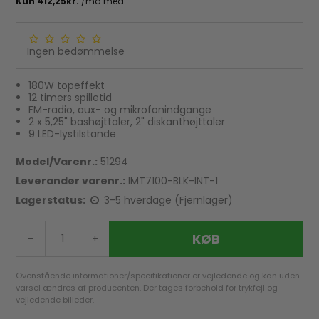
Ingen bedømmelse
180W topeffekt
12 timers spilletid
FM-radio, aux- og mikrofonindgange
2 x 5,25" bashøjttaler, 2" diskanthøjttaler
9 LED-lystilstande
Model/Varenr.:
51294
Leverandør varenr.:
IMT7100-BLK-INT-1
Lagerstatus:
3-5 hverdage (Fjernlager)
KØB
-
+
Ovenstående informationer/specifikationer er vejledende og kan uden
varsel ændres af producenten. Der tages forbehold for trykfejl og
vejledende billeder.