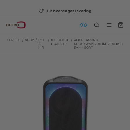
 levering
Lav fragt til pakkes
FORSIDE
/
SHOP
/
LYD
/
BLUETOOTH
/
ALTEC LANSING
&
HØJTALER
SHOCKWAVE200 IMT7100 RGB
HIFI
IPX4 - SORT