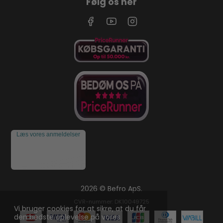
Følg os her
Læs vores anmeldelser
2026 © Befro ApS.
CVR-nummer: DK10049725
Vi bruger cookies for at sikre, at du får
den bedste oplevelse på vores