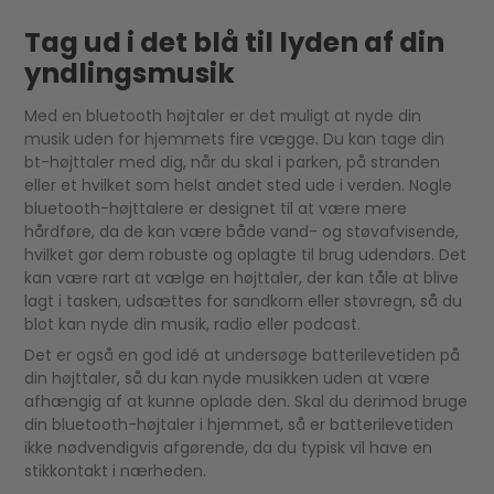
Tag ud i det blå til lyden af din
yndlingsmusik
Med en bluetooth højtaler er det muligt at nyde din
musik uden for hjemmets fire vægge. Du kan tage din
bt-højttaler med dig, når du skal i parken, på stranden
eller et hvilket som helst andet sted ude i verden. Nogle
bluetooth-højttalere er designet til at være mere
hårdføre, da de kan være både vand- og støvafvisende,
hvilket gør dem robuste og oplagte til brug udendørs. Det
kan være rart at vælge en højttaler, der kan tåle at blive
lagt i tasken, udsættes for sandkorn eller støvregn, så du
blot kan nyde din musik, radio eller podcast.
Det er også en god idé at undersøge batterilevetiden på
din højttaler, så du kan nyde musikken uden at være
afhængig af at kunne oplade den. Skal du derimod bruge
din bluetooth-højtaler i hjemmet, så er batterilevetiden
ikke nødvendigvis afgørende, da du typisk vil have en
stikkontakt i nærheden.