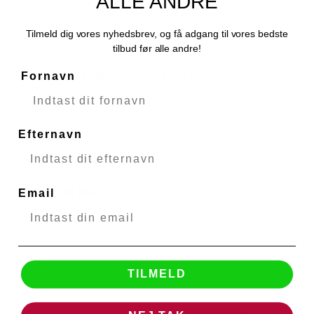
ALLE ANDRE
Tilmeld dig vores nyhedsbrev, og få adgang til vores bedste
tilbud før alle andre!
Rixon BigBoss bluetooth højtaler 100W
Fornavn
Rixon
51260
Bestillingsvare
Efternavn
1.399,00 DKK
Email
VIS PRODUKT
TILMELD