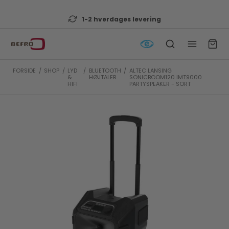
1-2 hverdages levering
FORSIDE
/
SHOP
/
LYD
/
BLUETOOTH
/
ALTEC LANSING
&
HØJTALER
SONICBOOM120 IMT9000
HIFI
PARTYSPEAKER - SORT