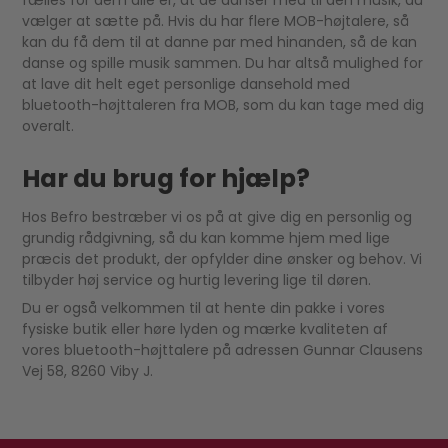
fælles for dem alle er, at de danser med til den musik, du
vælger at sætte på. Hvis du har flere MOB-højtalere, så
kan du få dem til at danne par med hinanden, så de kan
danse og spille musik sammen. Du har altså mulighed for
at lave dit helt eget personlige dansehold med
bluetooth-højttaleren fra MOB, som du kan tage med dig
overalt.
Har du brug for hjælp?
Hos Befro bestræber vi os på at give dig en personlig og
grundig rådgivning, så du kan komme hjem med lige
præcis det produkt, der opfylder dine ønsker og behov. Vi
tilbyder høj service og hurtig levering lige til døren.
Du er også velkommen til at hente din pakke i vores
fysiske butik eller høre lyden og mærke kvaliteten af
vores bluetooth-højttalere på adressen Gunnar Clausens
Vej 58, 8260 Viby J.