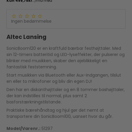
Ingen bedømmelse
Altec Lansing
SonicBoom120 er en kraftfuld bærbar festhøjttaler. Med
sin 12-timers batteritid og LED-lyseffekter, der pulserer og
blinker med musikken, skaber den øjeblikkeligt en
fantastisk feststemning.
Start musikken via Bluetooth eller Aux-indgangen, tilslut
en eller to mikrofoner og bliv din egen DJ!
Den har en diskanthøjttaler og en 8 tommer bashøjttaler,
der kan indstilles til normal, plus samt 2
basforstærkningstilstande.
Praktiske bærehåndtag og hjul gør det nemt at
transportere din SonicBoom100, uanset hvor du går.
Model/Varenr.:
51297