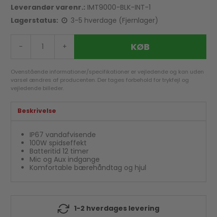
Leverandør varenr.:
IMT9000-BLK-INT-1
Lagerstatus:
3-5 hverdage (Fjernlager)
KØB
-
+
Ovenstående informationer/specifikationer er vejledende og kan uden
varsel ændres af producenten. Der tages forbehold for trykfejl og
vejledende billeder.
Beskrivelse
IP67 vandafvisende
100W spidseffekt
Batteritid 12 timer
Mic og Aux indgange
Komfortable bærehåndtag og hjul
1-2 hverdages levering