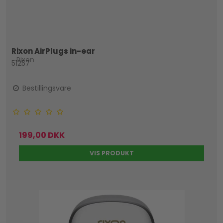
Rixon AirPlugs in-ear
Rixon
51257
Bestillingsvare
199,00 DKK
VIS PRODUKT