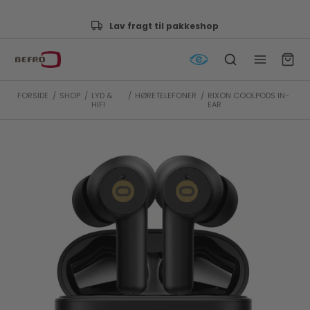
Lav fragt til pakkeshop
FORSIDE
/
SHOP
/
LYD &
/
HØRETELEFONER
/
RIXON COOLPODS IN-
HIFI
EAR