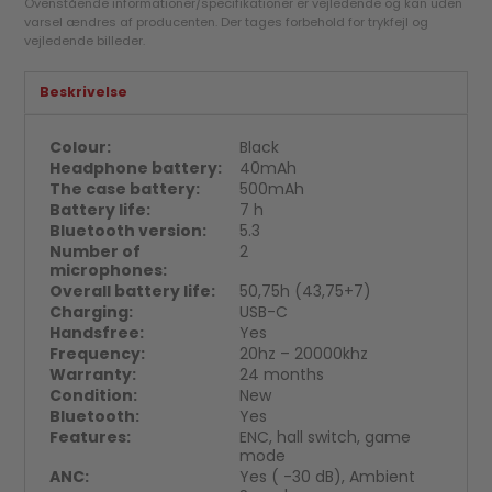
Ovenstående informationer/specifikationer er vejledende og kan uden
varsel ændres af producenten. Der tages forbehold for trykfejl og
vejledende billeder.
Beskrivelse
Colour:
Black
Headphone battery:
40mAh
The case battery:
500mAh
Battery life:
7 h
Bluetooth version:
5.3
Number of
2
microphones:
Overall battery life:
50,75h (43,75+7)
Charging:
USB-C
Handsfree:
Yes
Frequency:
20hz – 20000khz
Warranty:
24 months
Condition:
New
Bluetooth:
Yes
Features:
ENC, hall switch, game
mode
ANC:
Yes ( -30 dB), Ambient