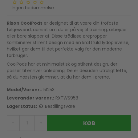
Ingen bedømmelse
Rixon CoolPods
er designet til at være din trofaste
følgesvend, uanset om du er på vej til træning, arbejder
eller bare slapper af. Disse trådløse ørepropper
kombinerer stilrent design med en kraftfuld lydoplevelse,
hvilket gør dem til det perfekte valg for den moderne
forbruger.
CoolPods har et minimalistisk og stilrent design, der
passer til enhver anledning. De er desuden utroligt lette,
så du næsten glemmer, at du har dem i ørerne.
Model/Varenr.:
51253
Leverandør varenr.:
RXTWS958
Lagerstatus:
Bestillingsvare
KØB
-
+