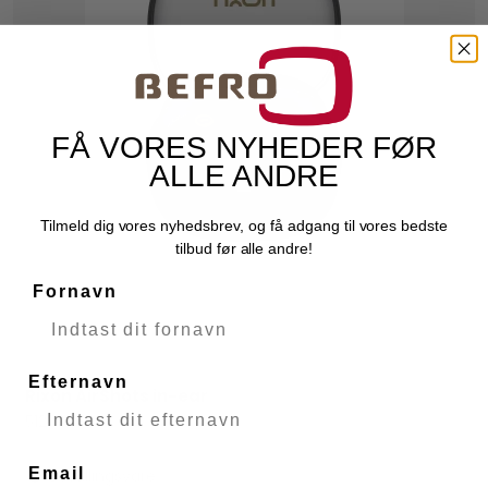
FÅ VORES NYHEDER FØR
ALLE ANDRE
Tilmeld dig vores nyhedsbrev, og få adgang til vores bedste
tilbud før alle andre!
Fornavn
Efternavn
Rixon AirShots in-ear
Rixon
51254
Email
Bestillingsvare