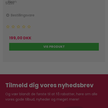
Rixon
51255
Bestillingsvare
199,00 DKK
VIS PRODUKT
Tilmeld dig vores nyhedsbrev
Og vær blandt de første til at få rabatter, høre om alle
vores gode tilbud, nyheder og meget mere!